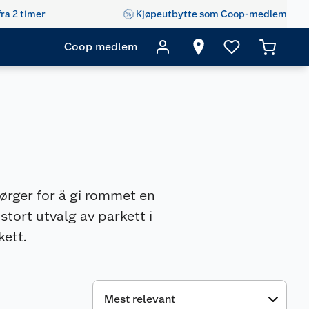
fra 2 timer
Kjøpeutbytte som Coop-medlem
Coop medlem
sørger for å gi rommet en
stort utvalg av parkett i
kett.