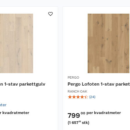
PERGO
n 1-stav parkettgulv
Pergo Lofoten 1-stav parke
RANCH OAK
☆
☆
☆
☆
☆
(
24
)
nter
r kvadratmeter
per kvadratmeter
00
799
(
1 657
stk
)
93