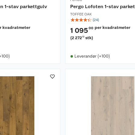
n 1-stav parkettgulv
Pergo Lofoten 1-stav parke
TOFFEE OAK
☆
☆
☆
☆
☆
(
24
)
r kvadratmeter
per kvadratmeter
00
1 095
(
2 272
stk
)
12
+100)
Leverandør (+100)