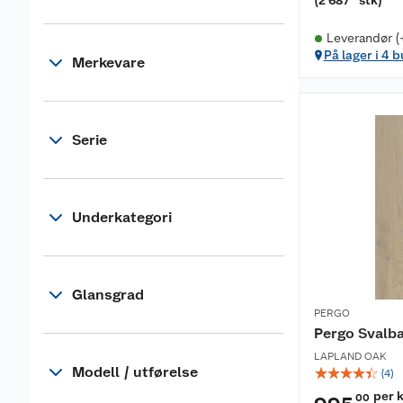
(
2 687
stk
)
Leverandør (
På lager i 4 b
Merkevare
Serie
Underkategori
Glansgrad
PERGO
Pergo Svalba
LAPLAND OAK
Modell / utførelse
☆
☆
☆
☆
☆
(
4
)
per 
00