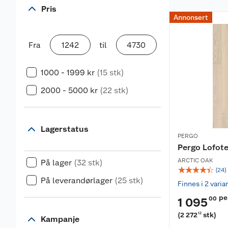
Pris
Annonsert
Fra
til
1000 - 1999 kr
(15 stk)
2000 - 5000 kr
(22 stk)
Lagerstatus
PERGO
Pergo Lofote
ARCTIC OAK
På lager
(32 stk)
☆
☆
☆
☆
☆
(
24
)
På leverandørlager
(25 stk)
Finnes i 2 varia
pe
00
1 095
(
2 272
stk
)
12
Kampanje