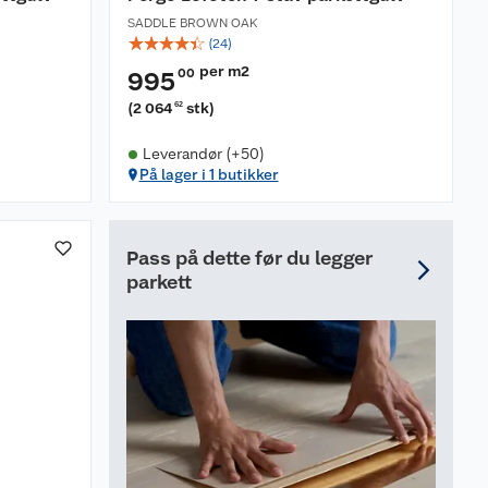
SADDLE BROWN OAK
☆
☆
☆
☆
☆
(
24
)
per m2
00
995
(
2 064
stk
)
62
Leverandør (+50)
På lager i 1 butikker
Pass på dette før du legger
parkett