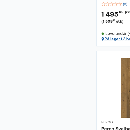
☆
☆
☆
☆
☆
(
0
)
pe
00
1 495
(
1 508
stk
)
46
Leverandør (
På lager i 2 b
PERGO
Pergo Svalba