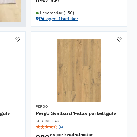
(
1 423
stk
)
Leverandør (+50)
På lager i 1 butikker
PERGO
tgulv
Pergo Svalbard 1-stav parkettgulv
SUBLIME OAK
☆
☆
☆
☆
☆
(
4
)
per kvadratmeter
00