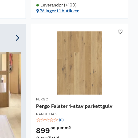
Leverandør (+100)
På lager i 1 butikker
PERGO
Pergo Falster 1-stav parkettgulv
RANCH OAK
☆
☆
☆
☆
☆
(
0
)
per m2
00
899
12