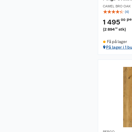
CAMEL BRO OAK
☆
☆
☆
☆
☆
(
4
)
pe
00
1 495
(
2 894
stk
)
32
Få på lager
På lager i 1 b
PERGO