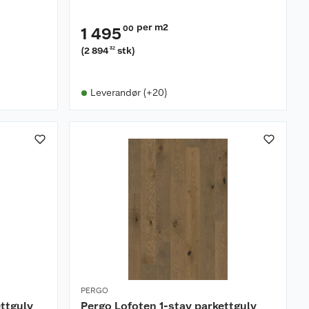
per m2
00
1 495
(
2 894
stk
)
32
Leverandør (+20)
PERGO
ettgulv
Pergo Lofoten 1-stav parkettgulv