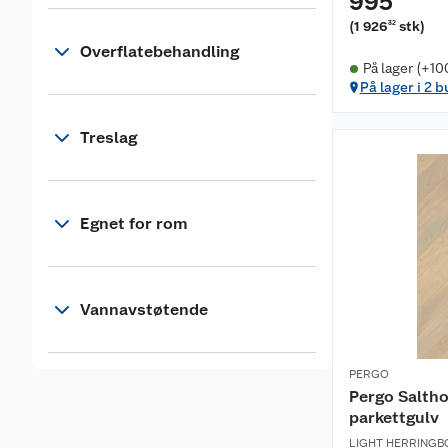
995
(
1 926
stk
)
32
Overflatebehandling
På lager (+10
På lager i 2 b
Treslag
Egnet for rom
Vannavstøtende
PERGO
Pergo Saltho
parkettgulv
LIGHT HERRINGB