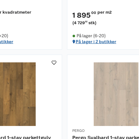
r kvadratmeter
per m2
00
1 895
(
4 729
stk
)
92
+20)
På lager (6-20)
utikker
På lager i 2 butikker
PERGO
rd 1-stav parkettgulv
Pergo Svalbard 1-stav park