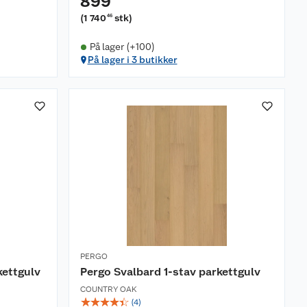
899
(
1 740
stk
)
46
På lager (+100)
På lager i 3 butikker
PERGO
kettgulv
Pergo Svalbard 1-stav parkettgulv
COUNTRY OAK
☆
☆
☆
☆
☆
(
4
)