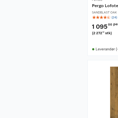
Pergo Lofote
SANDBLAST OAK
☆
☆
☆
☆
☆
(
24
)
pe
00
1 095
(
2 272
stk
)
12
Leverandør (