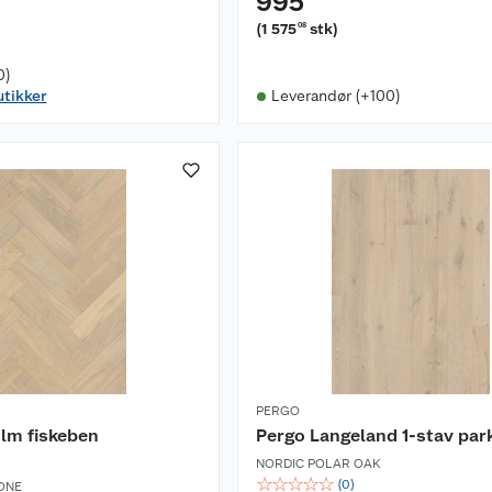
995
(
1 575
stk
)
08
0)
utikker
Leverandør (+100)
PERGO
lm fiskeben
Pergo Langeland 1-stav par
NORDIC POLAR OAK
☆
☆
☆
☆
☆
(
0
)
ONE