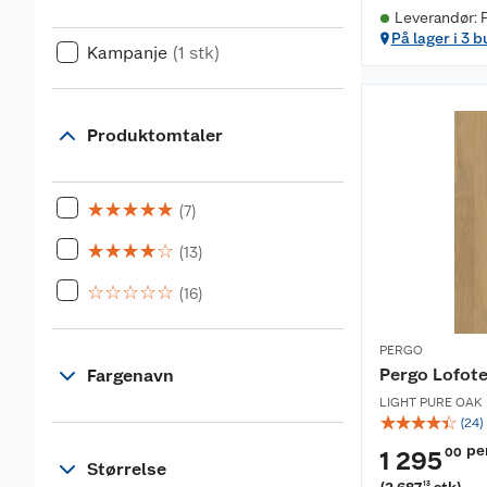
Leverandør: P
På lager i 3 b
Kampanje
(1 stk)
Produktomtaler
☆
☆
☆
☆
☆
(7)
☆
☆
☆
☆
☆
(13)
☆
☆
☆
☆
☆
(16)
PERGO
Pergo Lofote
Fargenavn
LIGHT PURE OAK
☆
☆
☆
☆
☆
(
24
)
pe
00
1 295
Størrelse
13