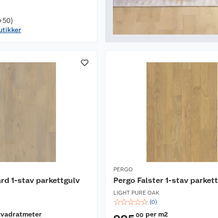
+50)
utikker
PERGO
rd 1-stav parkettgulv
Pergo Falster 1-stav parket
LIGHT PURE OAK
☆
☆
☆
☆
☆
(
0
)
kvadratmeter
per m2
00