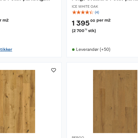
ICE WHITE OAK
☆
☆
☆
☆
☆
(
4
)
r m2
per m2
00
1 395
(
2 700
stk
)
72
utikker
Leverandør (+50)
PERGO