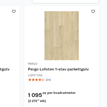
PERGO
ttgulv
Pergo Lofoten 1-stav parkettgulv
LIGHT OAK
☆
☆
☆
☆
☆
(
24
)
per kvadratmeter
00
1 095
(
2 272
stk
)
12