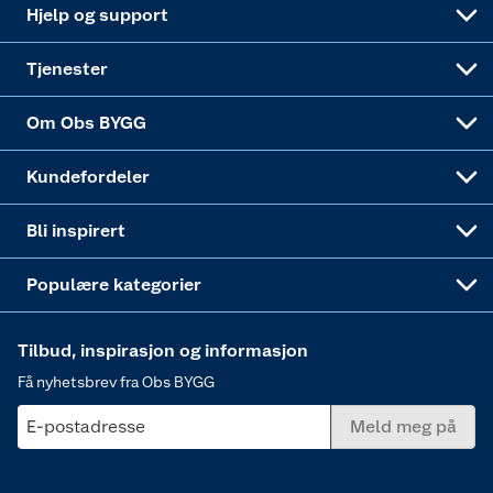
Samvirkelag
Coop Mastercard
Live-shopping
Maling
Hjelp og support
Alle tjenester
Virksomheten
Klikk og hent
DIY-prosjekter
Verktøy
Tjenester
Sponsorvirksomheten
Coop Bedriftskort
Hytte og beredskapsutstyr
Dører
Om Obs BYGG
Obs BYGG Montering
Gavetips
Vindu
Kundefordeler
Annonserte varer
Hjem, rengjøring og hvitevarer
Bli inspirert
Varme
Populære kategorier
Tilbud, inspirasjon og informasjon
Få nyhetsbrev fra Obs BYGG
E-postadresse
Meld meg på