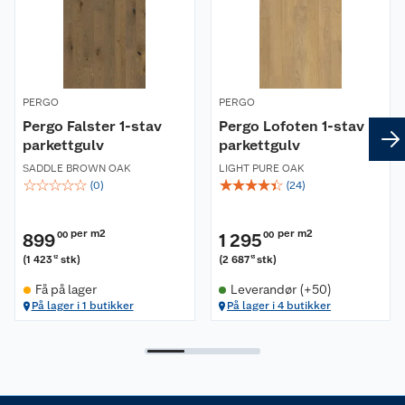
Kundeservice
Nyheter
Butikker
Våre merkevarer
Kontakt oss
Våre kjeder
PERGO
PERGO
Pergo Falster 1-stav
Pergo Lofoten 1-stav
Retur- og angrerett
parkettgulv
parkettgulv
Kjøpsvilkår
Hageinspirasjon
SADDLE BROWN OAK
LIGHT PURE OAK
☆
☆
☆
☆
☆
☆
☆
☆
☆
☆
Reklamasjon
(
0
)
(
24
)
Personvern
Lavprisløfte
Oppussing med utemaling
Ofte stilte spørsmål
Cookies
Åpent kjøp
Oppussing med innemaling
per m2
per m2
899
00
1 295
00
(
1 423
stk
)
(
2 687
stk
)
12
13
Pakkesporing
Monteringstjenester
Ledige stillinger
Coop medlem
Grillens verden
Hage og utemiljø
Få på lager
Leverandør (+50)
På lager i 1 butikker
På lager i 4 butikker
Leveringstid
Leie tilhenger
Bærekraft
Retur av el-avfall
Et varmere hjem
Gulv
Betalingsalternativer
Leie verktøy
Sikkerhetsdatablad
Drive in
Tips og råd
Trelast og byggevarer
Leveringsalternativer
Nøkkelfiling