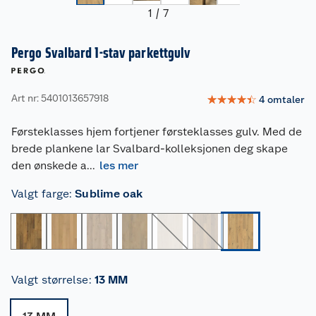
1
/
7
Pergo Svalbard 1-stav parkettgulv
Art nr: 5401013657918
☆
☆
☆
☆
☆
4
omtaler
Førsteklasses hjem fortjener førsteklasses gulv. Med de
brede plankene lar Svalbard-kolleksjonen deg skape
den ønskede a
...
les mer
Valgt farge
:
Sublime oak
Valgt størrelse
:
13 MM