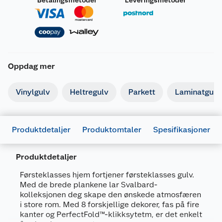
Betalingsmetoder
Leveringsmetoder
Oppdag mer
Vinylgulv
Heltregulv
Parkett
Laminatgulv
Produktdetaljer
Produktomtaler
Spesifikasjoner
Produktdetaljer
Generelt
Artikkelnummer
5401013657918
Førsteklasses hjem fortjener førsteklasses gulv.
Med de brede plankene lar Svalbard-
Leverandørens
W1248-03792-
kolleksjonen deg skape den ønskede atmosfæren
artikkelnummer
3
i store rom. Med 8 forskjellige dekorer, fas på fire
kanter og PerfectFold™-klikksytetm, er det enkelt
Størrelse
13 MM