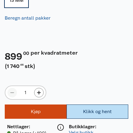
13 MM
Beregn antall pakker
per kvadratmeter
00
899
(
1 740
stk
)
46
Kjøp
Klikk og hent
Nettlager
:
Butikklager:
Velg butikk