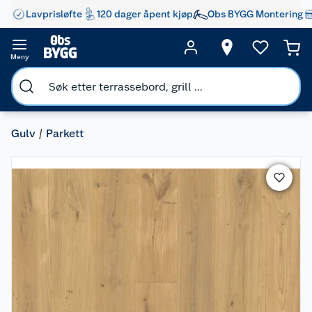
Lavprisløfte
120 dager åpent kjøp
Obs BYGG Montering
Meny
Gulv
Parkett