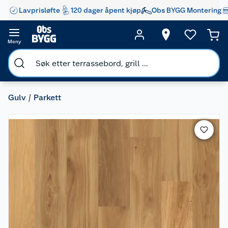
Lavprisløfte
120 dager åpent kjøp
Obs BYGG Montering
Meny
Gulv
Parkett