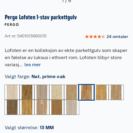
1
/
6
Pergo Lofoten 1-stav parkettgulv
Art nr: 5401013660031
☆
☆
☆
☆
☆
24
omtaler
Lofoten er en kolleksjon av ekte parkettgulv som skaper
en følelse av luksus i ethvert rom. Lofoten tilbyr store
variasj
...
les mer
Valgt farge
:
Nat. prime oak
Valgt størrelse
:
13 MM