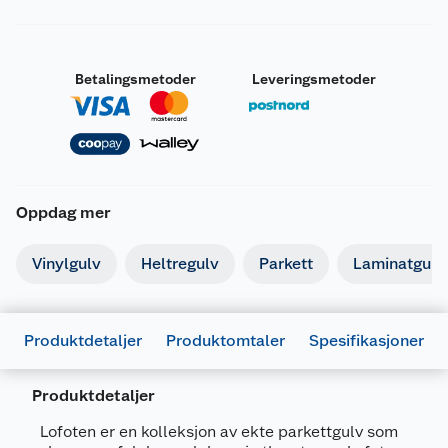
Betalingsmetoder
Leveringsmetoder
Oppdag mer
Vinylgulv
Heltregulv
Parkett
Laminatgulv
Produktdetaljer
Produktomtaler
Spesifikasjoner
Produktdetaljer
Generelt
Artikkelnummer
5401013660031
Lofoten er en kolleksjon av ekte parkettgulv som