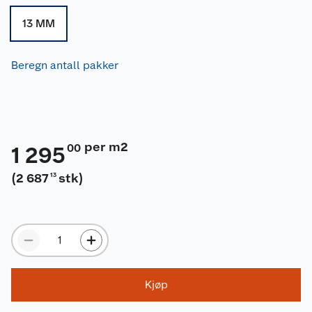
13 MM
Beregn antall pakker
per m2
00
1 295
(
2 687
stk
)
13
Kjøp