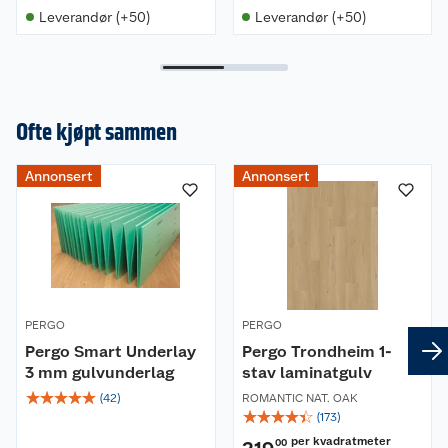
Leverandør (+50)
Leverandør (+50)
Ofte kjøpt sammen
Annonsert
Annonsert
PERGO
PERGO
Pergo Smart Underlay
Pergo Trondheim 1-
3 mm gulvunderlag
stav laminatgulv
☆
☆
☆
☆
☆
(
42
)
ROMANTIC NAT. OAK
☆
☆
☆
☆
☆
(
173
)
per kvadratmeter
00