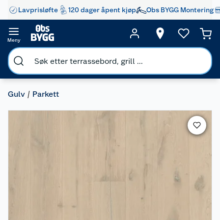
Lavprisløfte
120 dager åpent kjøp
Obs BYGG Montering
Meny
Gulv
Parkett