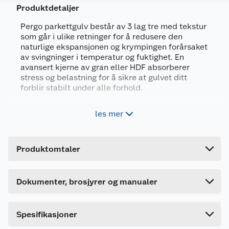
Produktdetaljer
Pergo parkettgulv består av 3 lag tre med tekstur
Dokumentasjon
som går i ulike retninger for å redusere den
naturlige ekspansjonen og krympingen forårsaket
682637_5400818222727_.pdf
av svingninger i temperatur og fuktighet. En
Last ned / vis datablad
avansert kjerne av gran eller HDF absorberer
stress og belastning for å sikre at gulvet ditt
Produktdatablad
Generelt
forblir stabilt under alle forhold.
Artikkelnummer
5400818222727
682636_5400818222727_.pdf
Plankemål 2400 x 260 x 14 mm
les mer
Last ned / vis datablad
Farge
NORDIC POLAR OAK
Leveres i pakke på 2,496 m2
Børstet overflate med ekstra matt lakk
Forpakningsmål
Monteringsinstruksjon
Produktomtaler
33 års garanti
Bruttovekt
20.473 kg
682638_5400818222727_.pdf
Høyde
5.9 cm
Last ned / vis datablad
Dette produktet har ikke fått noen omtale ennå.
Egenskaper
Dokumenter, brosjyrer og manualer
Lengde
242 cm
Hvis du kjøper produktet får du invitasjon til å gi
StayClean forhindrer at smuss, søl og væsker
en omtale.
Bredde
27.7 cm
Spesifikasjoner
trenger inn i treet, og beskytter det nye
gulvet mot flekker.