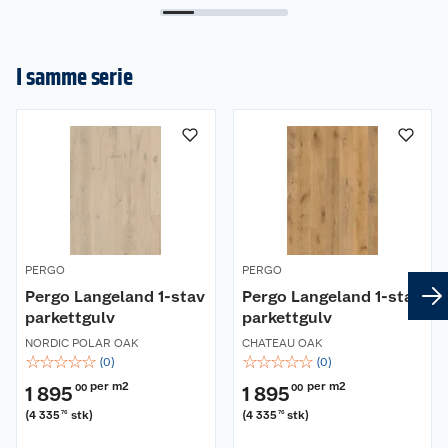
Gulv med StayClean har 15 års
fuktbeskyttelsesgaranti
I samme serie
Dette trenger du for å legge gulv
Rettholt 1,2 m (for å sjekke at gulvet er
innenfor toleranse)
Tommestokk (målbånd)
Hammer
Sag
Blyant
Slagkloss
PERGO
PERGO
Pergo Langeland 1-stav
Pergo Langeland 1-stav
parkettgulv
parkettgulv
NORDIC POLAR OAK
CHATEAU OAK
☆
☆
☆
☆
☆
☆
☆
☆
☆
☆
(
0
)
(
0
)
per m2
per m2
1 895
00
1 895
00
(
4 335
stk
)
(
4 335
stk
)
76
76