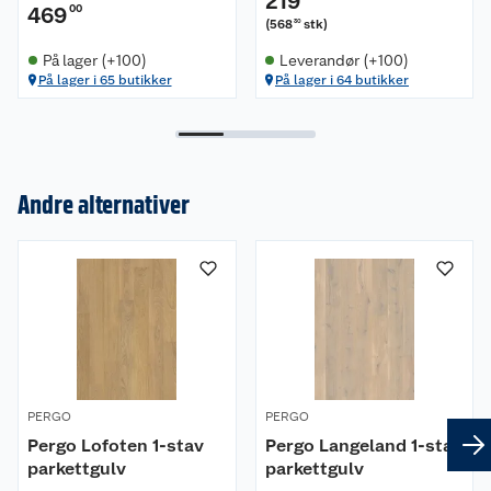
219
469
00
(
568
stk
)
30
På lager (+100)
Leverandør (+100)
På lager i 65 butikker
På lager i 64 butikker
Andre alternativer
Om oss
Kundeservice
Nyheter
Butikker
Våre merkevarer
Kontakt oss
Våre kjeder
PERGO
PERGO
Retur- og angrerett
Kjøpsvilkår
Hageinspirasjon
Pergo Lofoten 1-stav
Pergo Langeland 1-stav
parkettgulv
parkettgulv
Reklamasjon
Personvern
Lavprisløfte
Oppussing med utemaling