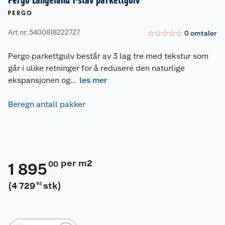
Pergo Langeland 1-stav parkettgulv
Art nr: 5400818222727
☆
☆
☆
☆
☆
0
omtaler
Pergo parkettgulv består av 3 lag tre med tekstur som
går i ulike retninger for å redusere den naturlige
ekspansjonen og
...
les mer
Beregn antall pakker
per m2
00
1 895
(
4 729
stk
)
92