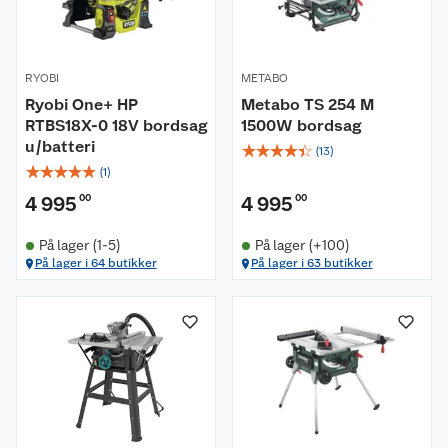
RYOBI
METABO
Ryobi One+ HP
Metabo TS 254 M
RTBS18X-0 18V bordsag
1500W bordsag
u/batteri
☆
☆
☆
☆
☆
(
13
)
☆
☆
☆
☆
☆
(
1
)
4 995
00
4 995
00
På lager (1-5)
På lager (+100)
På lager i 64 butikker
På lager i 63 butikker