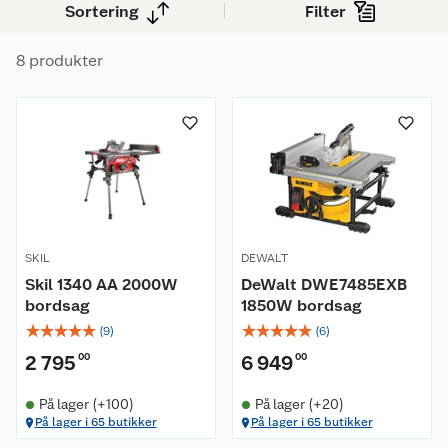
Sortering
Filter
kjente merkevarer.
8 produkter
SKIL
DEWALT
Skil 1340 AA 2000W
DeWalt DWE7485EXB
bordsag
1850W bordsag
☆
☆
☆
☆
☆
☆
☆
☆
☆
☆
(
9
)
(
6
)
2 795
00
6 949
00
På lager (+100)
På lager (+20)
På lager i 65 butikker
På lager i 65 butikker