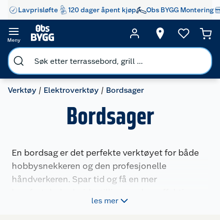
Lavprisløfte
120 dager åpent kjøp
Obs BYGG Montering
Meny
Verktøy
Elektroverktøy
Bordsager
Bordsager
En bordsag er det perfekte verktøyet for både
hobbysnekkeren og den profesjonelle
håndverkeren. Spar tid og få en mer
komfortabel arbeidsstilling med en effektiv
les mer
bordsag fra vårt store utvalg. Velg mellom en
rimelig løsning eller en profesjonell utgave fra