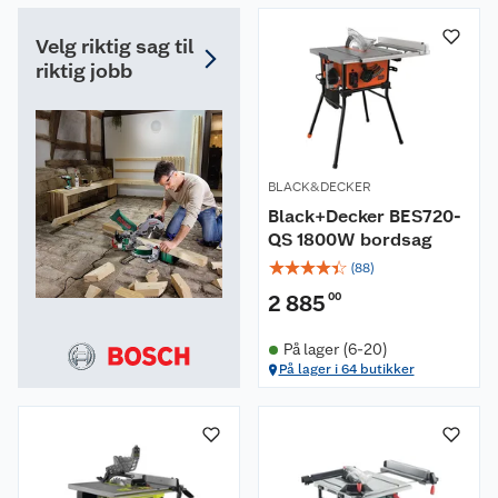
Velg riktig sag til
riktig jobb
BLACK&DECKER
Black+Decker BES720-
QS 1800W bordsag
☆
☆
☆
☆
☆
(
88
)
2 885
00
På lager (6-20)
På lager i 64 butikker