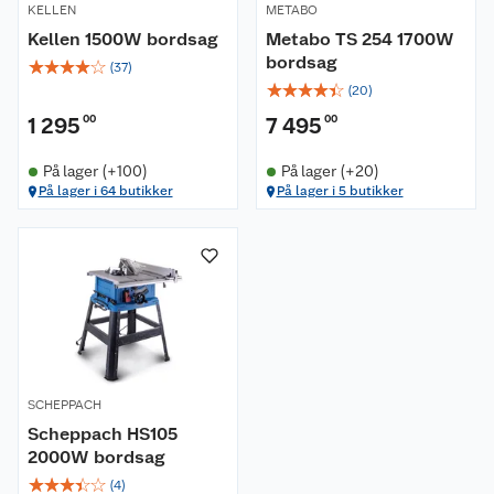
KELLEN
METABO
Kellen 1500W bordsag
Metabo TS 254 1700W
bordsag
☆
☆
☆
☆
☆
(
37
)
☆
☆
☆
☆
☆
(
20
)
1 295
00
7 495
00
På lager (+100)
På lager (+20)
Om oss
På lager i 64 butikker
På lager i 5 butikker
Kundeservice
Nyheter
Butikker
Våre merkevarer
Kontakt oss
Våre kjeder
Retur- og angrerett
Kjøpsvilkår
Hageinspirasjon
SCHEPPACH
Scheppach HS105
Reklamasjon
Personvern
Lavprisløfte
Oppussing med utemaling
2000W bordsag
☆
☆
☆
☆
☆
(
4
)
Ofte stilte spørsmål