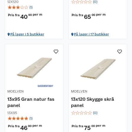
☆
☆
☆
☆
☆
12X120
(
0
)
☆
☆
☆
☆
☆
(
1
)
per m
per m
Pris fra
Pris fra
40
90
65
00
På lager i 5 butikker
På lager i 17 butikker
MOELVEN
MOELVEN
13x95 Gran natur fas
13x120 Skygge skrå
panel
panel
☆
☆
☆
☆
☆
13X95
(
0
)
☆
☆
☆
☆
☆
(
1
)
per m
per m
Pris fra
Pris fra
46
90
75
00