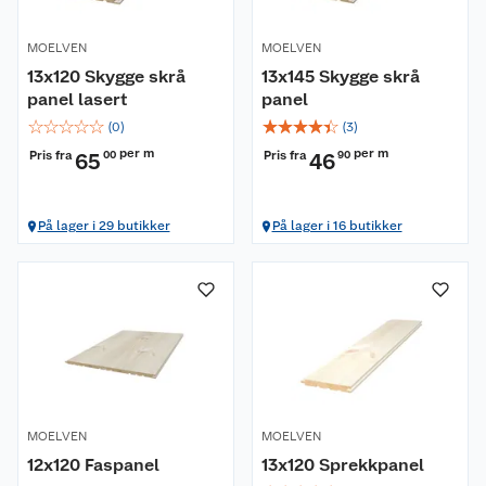
MOELVEN
MOELVEN
13x120 Skygge skrå
13x145 Skygge skrå
panel lasert
panel
☆
☆
☆
☆
☆
☆
☆
☆
☆
☆
(
0
)
(
3
)
per m
per m
Pris fra
Pris fra
65
00
46
90
På lager i 29 butikker
På lager i 16 butikker
MOELVEN
MOELVEN
12x120 Faspanel
13x120 Sprekkpanel