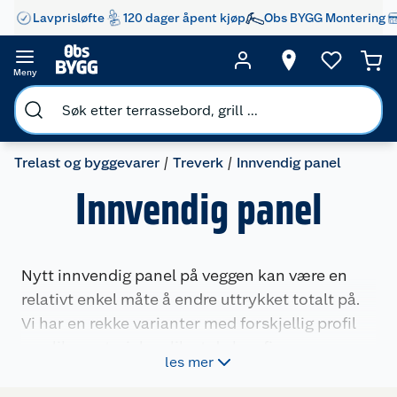
Lavprisløfte
120 dager åpent kjøp
Obs BYGG Montering
Meny
Trelast og byggevarer
Treverk
Innvendig panel
Innvendig panel
Nytt innvendig panel på veggen kan være en
relativt enkel måte å endre uttrykket totalt på.
Vi har en rekke varianter med forskjellig profil
og ulike materialer slik at du kan finne noe som
les mer
passer perfekt til rommet du skal pusse opp
eller bygge.