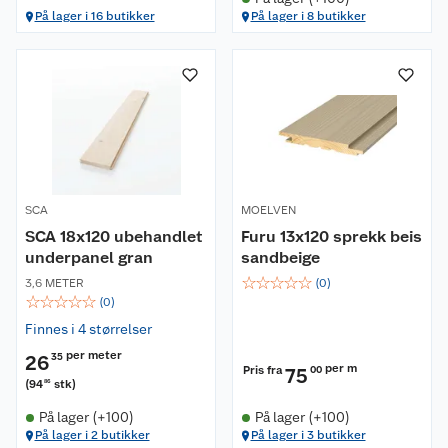
På lager i 16 butikker
På lager i 8 butikker
SCA
MOELVEN
SCA 18x120 ubehandlet
Furu 13x120 sprekk beis
underpanel gran
sandbeige
☆
☆
☆
☆
☆
3,6 METER
(
0
)
☆
☆
☆
☆
☆
(
0
)
Finnes i 4 størrelser
per meter
26
35
per m
Pris fra
75
00
(
94
stk
)
86
På lager (+100)
På lager (+100)
På lager i 2 butikker
På lager i 3 butikker