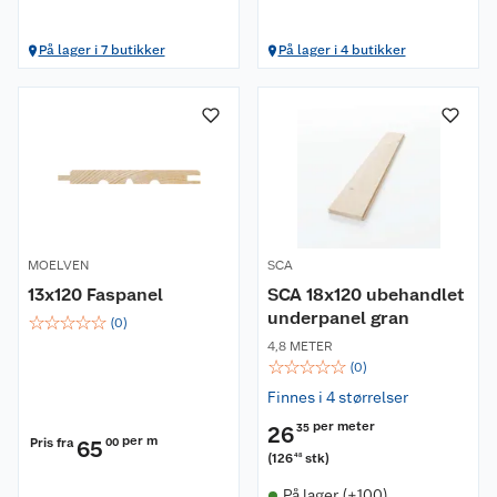
På lager i 7 butikker
På lager i 4 butikker
MOELVEN
SCA
13x120 Faspanel
SCA 18x120 ubehandlet
underpanel gran
☆
☆
☆
☆
☆
(
0
)
4,8 METER
☆
☆
☆
☆
☆
(
0
)
Finnes i 4 størrelser
per meter
26
35
per m
Pris fra
65
00
(
126
stk
)
48
På lager (+100)