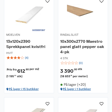
MOELVEN
RINDALSLIST
13x120x2390
10x300x2770 Maestro
Sprekkpanel kvistfri
panel glatt pepper oak
4-pk
HVIT
☆
☆
☆
☆
☆
(
4
)
4 STK
☆
☆
☆
☆
☆
(
0
)
per m2
stk
Pris fra
612
80
3 390
00
(
1 195
stk
)
(
18 833
per meter
)
00
33
På lager (+20)
På lager i 15 butikker
På lager i 1 butikker