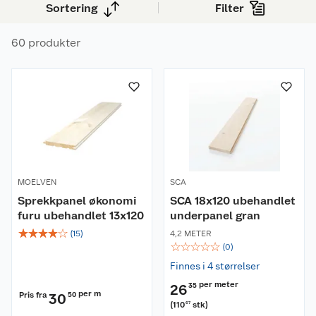
Sortering
Filter
60 produkter
MOELVEN
SCA
Sprekkpanel økonomi
SCA 18x120 ubehandlet
furu ubehandlet 13x120
underpanel gran
☆
☆
☆
☆
☆
(
15
)
4,2 METER
☆
☆
☆
☆
☆
(
0
)
Finnes i 4 størrelser
per meter
26
35
per m
Pris fra
30
50
(
110
stk
)
67