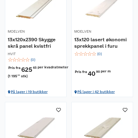
MOELVEN
MOELVEN
13x120x2390 Skygge
13x120 lasert økonomi
skrå panel kvistfri
sprekkpanel i furu
☆
☆
☆
☆
☆
HVIT
(
0
)
☆
☆
☆
☆
☆
(
0
)
per kvadratmeter
Pris fra
625
65
per m
Pris fra
40
90
(
1 195
stk
)
00
På lager i 19 butikker
På lager i 42 butikker