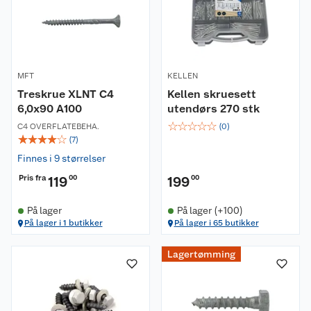
MFT
KELLEN
Treskrue XLNT C4
Kellen skruesett
6,0x90 A100
utendørs 270 stk
☆
☆
☆
☆
☆
C4 OVERFLATEBEHA.
(
0
)
☆
☆
☆
☆
☆
(
7
)
Finnes i 9 størrelser
Pris fra
119
00
199
00
På lager
På lager (+100)
På lager i 1 butikker
På lager i 65 butikker
Lagertømming