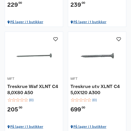
229
00
239
00
På lager i 1 butikker
På lager i 1 butikker
Om oss
Kundeservice
Nyheter
Butikker
Våre merkevarer
Kontakt oss
Våre kjeder
MFT
MFT
Treskrue Waf XLNT C4
Treskrue utv XLNT C4
Retur- og angrerett
Kjøpsvilkår
Hageinspirasjon
8,0X80 A50
5,0X120 A300
☆
☆
☆
☆
☆
☆
☆
☆
☆
☆
(
0
)
(
0
)
Reklamasjon
Personvern
Lavprisløfte
Oppussing med utemaling
205
00
699
00
Ofte stilte spørsmål
Cookies
Åpent kjøp
Oppussing med innemaling
På lager i 1 butikker
På lager i 1 butikker
Pakkesporing
Monteringstjenester
Ledige stillinger
Coop medlem