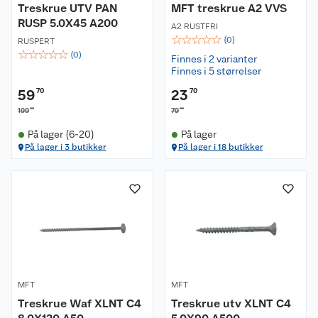
Treskrue UTV PAN
MFT treskrue A2 VVS
RUSP 5.0X45 A200
A2 RUSTFRI
☆
☆
☆
☆
☆
(
0
)
RUSPERT
☆
☆
☆
☆
☆
(
0
)
Finnes i 2 varianter
Finnes i 5 størrelser
59
70
23
70
00
00
199
79
På lager (6-20)
På lager
På lager i 3 butikker
På lager i 18 butikker
MFT
MFT
Treskrue Waf XLNT C4
Treskrue utv XLNT C4