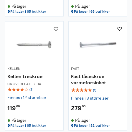
På lager
På lager
På lager i 65 butikker
På lager i 65 butikker
KELLEN
FAST
Kellen treskrue
Fast låseskrue
varmeforsinket
C4 OVERFLATEBEHA.
☆
☆
☆
☆
☆
☆
☆
☆
☆
☆
(
3
)
(
1
)
Finnes i 12 størrelser
Finnes i 9 størrelser
119
00
279
00
På lager
På lager
På lager i 65 butikker
På lager i 52 butikker