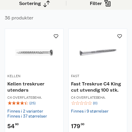
Sortering
Filter
enklere utendørs bruk, C4-klassifiserte skruer
tåler mer krevende miljøer, mens rustfrie A2-
36 produkter
skruer er et godt valg i fuktige eller kystnære
områder. Finn treskruer i ulike dimensjoner og
utførelser.
KELLEN
FAST
Kellen treskruer
Fast Treskrue C4 King
utendørs
cut utvendig 100 stk.
C4 OVERFLATEBEHA.
C4 OVERFLATEBEHA.
☆
☆
☆
☆
☆
☆
☆
☆
☆
☆
(
25
)
(
0
)
Finnes i 2 varianter
Finnes i 9 størrelser
Finnes i 37 størrelser
54
90
179
00