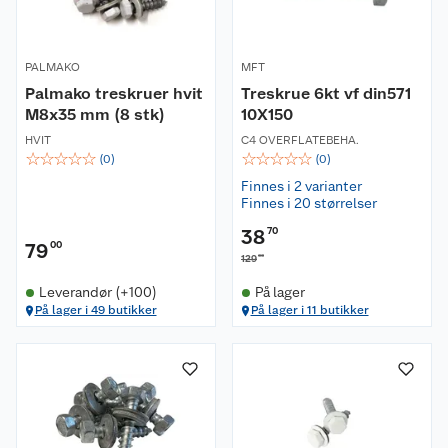
PALMAKO
MFT
Palmako treskruer hvit
Treskrue 6kt vf din571
M8x35 mm (8 stk)
10X150
HVIT
C4 OVERFLATEBEHA.
☆
☆
☆
☆
☆
☆
☆
☆
☆
☆
(
0
)
(
0
)
Finnes i 2 varianter
Finnes i 20 størrelser
38
70
79
00
00
129
Leverandør (+100)
På lager
På lager i 49 butikker
På lager i 11 butikker