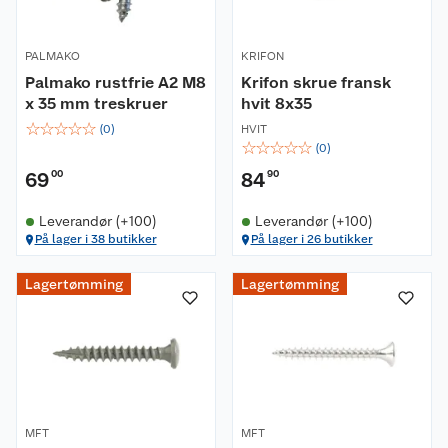
PALMAKO
KRIFON
Palmako rustfrie A2 M8
Krifon skrue fransk
x 35 mm treskruer
hvit 8x35
☆
☆
☆
☆
☆
(
0
)
HVIT
☆
☆
☆
☆
☆
(
0
)
69
00
84
90
Leverandør (+100)
Leverandør (+100)
På lager i 38 butikker
På lager i 26 butikker
Lagertømming
Lagertømming
MFT
MFT