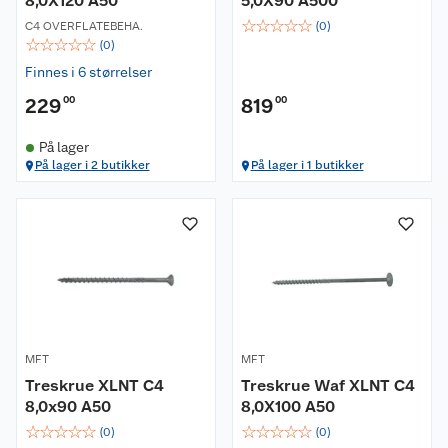
8,0X120 A50
5,0X90 A500
☆
☆
☆
☆
☆
C4 OVERFLATEBEHA.
(
0
)
☆
☆
☆
☆
☆
(
0
)
Finnes i 6 størrelser
229
00
819
00
På lager
På lager i 2 butikker
På lager i 1 butikker
MFT
MFT
Treskrue XLNT C4
Treskrue Waf XLNT C4
8,0x90 A50
8,0X100 A50
☆
☆
☆
☆
☆
☆
☆
☆
☆
☆
(
0
)
(
0
)