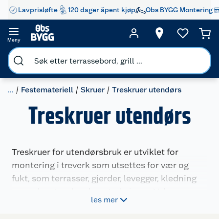
Lavprisløfte
120 dager åpent kjøp
Obs BYGG Montering
Meny
...
Festemateriell
Skruer
Treskruer utendørs
Treskruer utendørs
Treskruer for utendørsbruk er utviklet for
montering i treverk som utsettes for vær og
fukt, som terrasser, gjerder, levegger, kledning
og andre utendørs konstruksjoner. Velg
les mer
treskruer med riktig korrosjonsbeskyttelse til
prosjektet ditt – elforsinkede skruer passer til