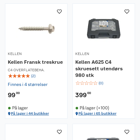
KELLEN
KELLEN
Kellen Fransk treskrue
Kellen A625 C4
skruesett utendørs
C4 OVERFLATEBEHA.
980 stk
☆
☆
☆
☆
☆
(
2
)
☆
☆
☆
☆
☆
(
0
)
Finnes i 4 størrelser
99
00
399
00
På lager
På lager (+100)
På lager i 44 butikker
På lager i 65 butikker