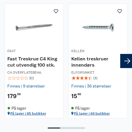
Om oss
Kundeservice
Nyheter
Butikker
Våre merkevarer
Kontakt oss
Våre kjeder
FAST
KELLEN
Fast Treskrue C4 King
Kellen treskruer
Retur- og angrerett
Kjøpsvilkår
Hageinspirasjon
cut utvendig 100 stk.
innendørs
C4 OVERFLATEBEHA.
ELFORSINKET
Reklamasjon
Personvern
Lavprisløfte
Oppussing med utemaling
☆
☆
☆
☆
☆
☆
☆
☆
☆
☆
(
0
)
(
3
)
Finnes i 9 størrelser
Finnes i 36 størrelser
Ofte stilte spørsmål
Cookies
Åpent kjøp
Oppussing med innemaling
179
00
15
90
Pakkesporing
Monteringstjenester
Ledige stillinger
Coop medlem
Grillens verden
Hage og utemiljø
På lager
På lager
På lager i 65 butikker
På lager i 64 butikker
Leveringstid
Leie tilhenger
Bærekraft
Retur av el-avfall
Et varmere hjem
Gulv
Betalingsalternativer
Leie verktøy
Sikkerhetsdatablad
Drive in