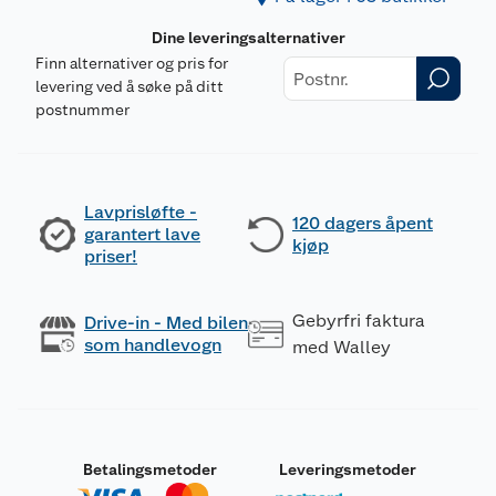
Dine leveringsalternativer
Finn alternativer og pris for
levering ved å søke på ditt
postnummer
Lavprisløfte -
120 dagers åpent
garantert lave
kjøp
priser!
Gebyrfri faktura
Drive-in - Med bilen
som handlevogn
med Walley
Betalingsmetoder
Leveringsmetoder