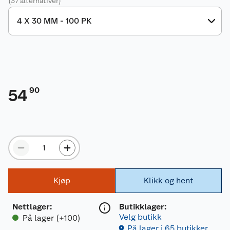
(37 alternativer)
90
54
Kjøp
Klikk og hent
Nettlager
:
Butikklager:
Velg butikk
På lager (+100)
På lager i 65 butikker