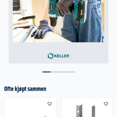
Hvilken skruelengde passer til meg?
En tommelfingerregel er at skruen skal være
minst dobbelt så lang som tykkelsen på
materialet som skal festes.
36 mm bjelke --> 70 mm skruer
48 mm bjelke --> 100 mm skruer
Ofte kjøpt sammen