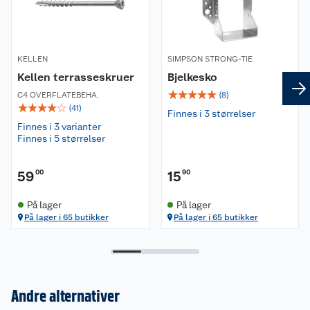
KELLEN
SIMPSON STRONG-TIE
Kellen terrasseskruer
Bjelkesko
☆
☆
☆
☆
☆
C4 OVERFLATEBEHA.
(
8
)
☆
☆
☆
☆
☆
(
41
)
Finnes i 3 størrelser
Finnes i 3 varianter
Finnes i 5 størrelser
59
00
15
90
På lager
På lager
På lager i 65 butikker
På lager i 65 butikker
Andre alternativer