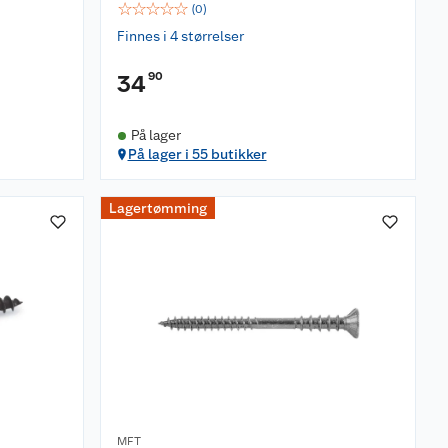
☆
☆
☆
☆
☆
(
0
)
Finnes i 4 størrelser
90
34
På lager
På lager i 55 butikker
Lagertømming
MFT