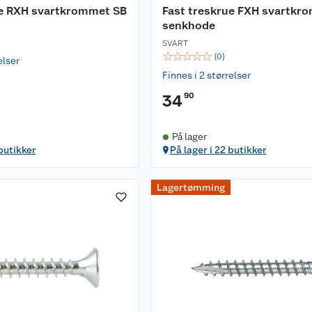
ue RXH svartkrommet SB
Fast treskrue FXH svartkr
senkhode
SVART
☆
☆
☆
☆
☆
(
0
)
elser
Finnes i 2 størrelser
90
34
På lager
 butikker
På lager i 22 butikker
Lagertømming