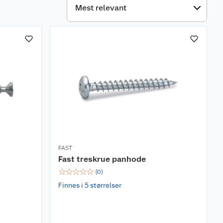
FAST
Fast treskrue panhode
☆
☆
☆
☆
☆
(
0
)
Finnes i 5 størrelser