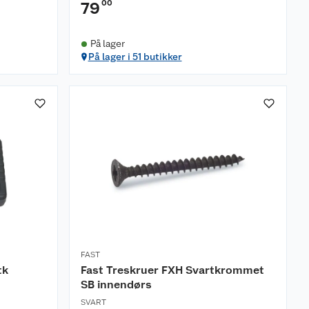
00
79
På lager
På lager i 51 butikker
FAST
tk
Fast Treskruer FXH Svartkrommet
SB innendørs
SVART