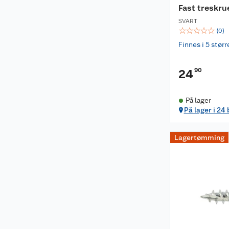
Fast treskr
SVART
☆
☆
☆
☆
☆
(
0
)
Finnes i 5 størr
90
24
På lager
På lager i 24
Lagertømming