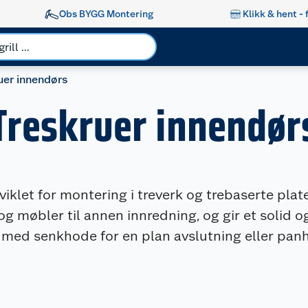
Obs BYGG Montering
Klikk & hent - 
uer innendørs
Treskruer innendør
iklet for montering i treverk og trebaserte plater
el og møbler til annen innredning, og gir et solid
r med senkhode for en plan avslutning eller pan