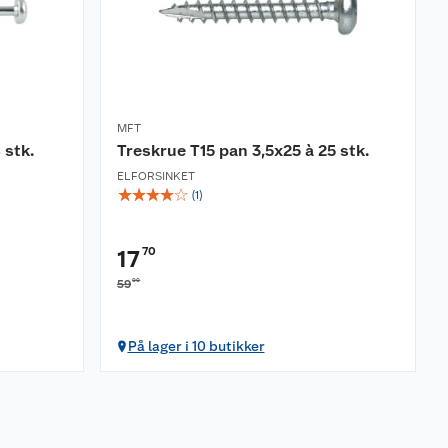
MFT
 stk.
Treskrue T15 pan 3,5x25 à 25 stk.
ELFORSINKET
☆
☆
☆
☆
☆
(
1
)
70
17
00
59
På lager i 10 butikker