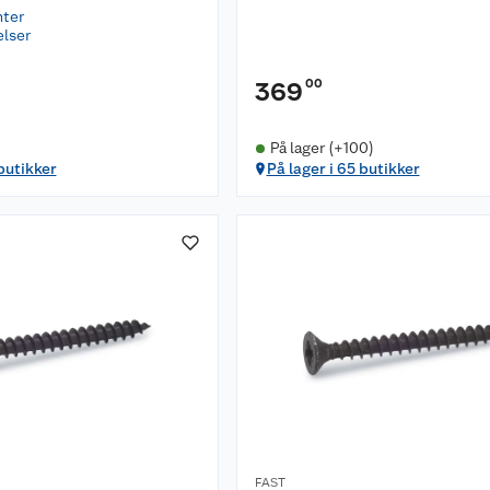
nter
elser
00
369
På lager (+100)
 butikker
På lager i 65 butikker
FAST