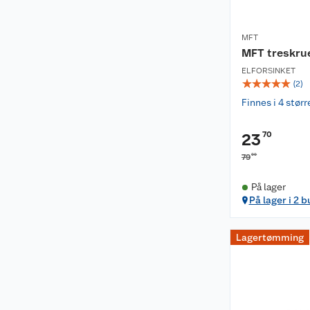
MFT
MFT treskru
ELFORSINKET
☆
☆
☆
☆
☆
(
2
)
Finnes i 4 størr
70
23
00
79
På lager
På lager i 2 b
Lagertømming