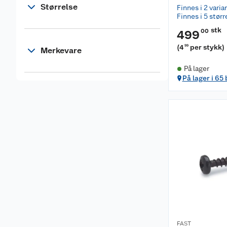
Størrelse
Finnes i 2 varia
Finnes i 5 størr
stk
00
499
(
4
per stykk
)
99
Merkevare
På lager
På lager i 65
FAST