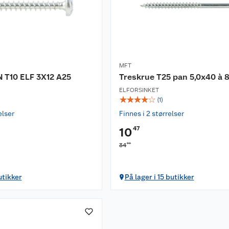
MFT
 T10 ELF 3X12 A25
Treskrue T25 pan 5,0x40 à 8
ELFORSINKET
☆
☆
☆
☆
☆
(
1
)
elser
Finnes i 2 størrelser
47
10
90
34
utikker
På lager i 15 butikker