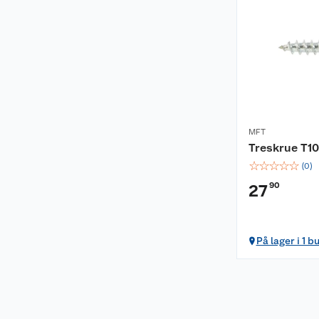
MFT
Treskrue T10
☆
☆
☆
☆
☆
(
0
)
90
27
På lager i 1 b