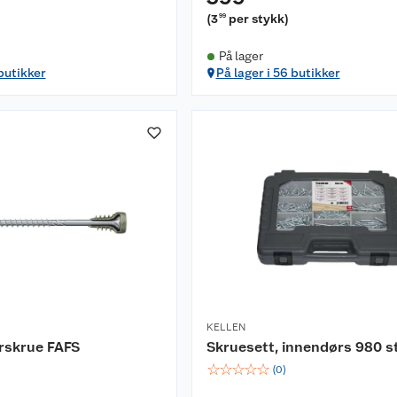
(
3
per stykk
)
99
På lager
 butikker
På lager i 56 butikker
KELLEN
erskrue FAFS
Skruesett, innendørs 980 s
☆
☆
☆
☆
☆
(
0
)