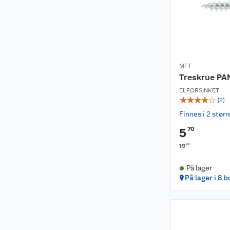
MFT
Treskrue PAN
ELFORSINKET
☆
☆
☆
☆
☆
(
2
)
Finnes i 2 størr
70
5
00
19
På lager
På lager i 8 b