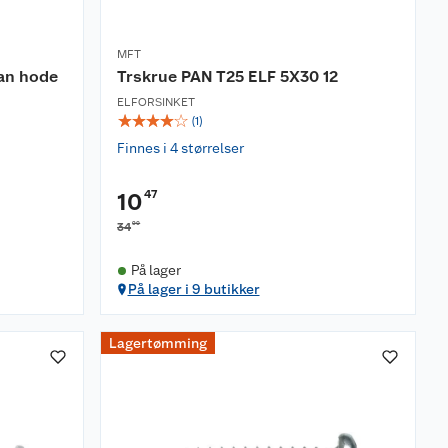
MFT
an hode
Trskrue PAN T25 ELF 5X30 12
ELFORSINKET
☆
☆
☆
☆
☆
(
1
)
Finnes i 4 størrelser
47
10
90
34
På lager
På lager i 9 butikker
Lagertømming