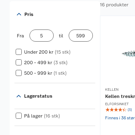
16 produkter
Pris
Fra
til
Under 200 kr
(15 stk)
200 - 499 kr
(3 stk)
500 - 999 kr
(1 stk)
KELLEN
Lagerstatus
Kellen tresk
ELFORSINKET
☆
☆
☆
☆
☆
(
3
)
På lager
(16 stk)
Finnes i 36 stør