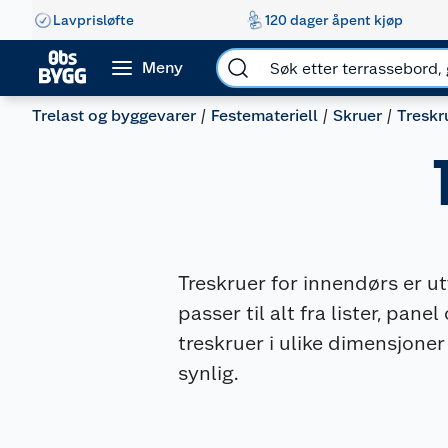
Lavprisløfte
120 dager åpent kjøp
Meny
Trelast og byggevarer
Festemateriell
Skruer
Treskr
Treskruer for innendørs er utv
passer til alt fra lister, pan
treskruer i ulike dimensjone
synlig.