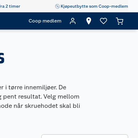
fra 2 timer
Kjøpeutbytte som Coop-medlem
Coop medlem
s
 i tørre innemiljøer. De
 og pent resultat. Velg mellom
hode når skruehodet skal bli