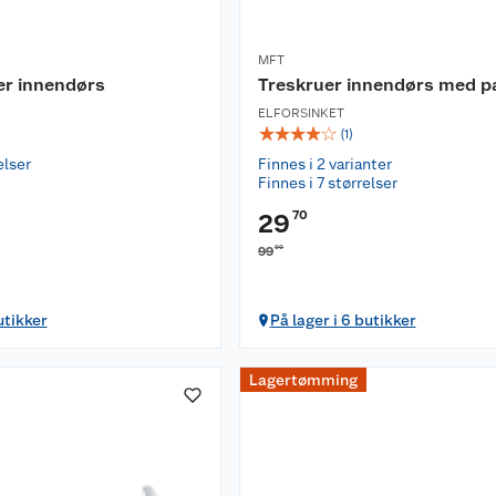
MFT
er innendørs
Treskruer innendørs med p
ELFORSINKET
☆
☆
☆
☆
☆
(
1
)
elser
Finnes i 2 varianter
Finnes i 7 størrelser
70
29
00
99
utikker
På lager i 6 butikker
Lagertømming