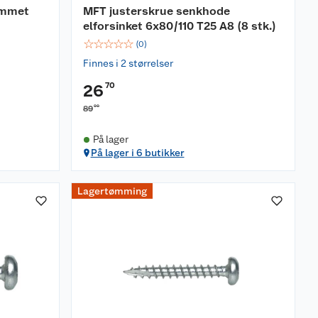
ommet
MFT justerskrue senkhode
elforsinket 6x80/110 T25 A8 (8 stk.)
☆
☆
☆
☆
☆
(
0
)
Finnes i 2 størrelser
70
26
00
89
På lager
På lager i 6 butikker
Lagertømming