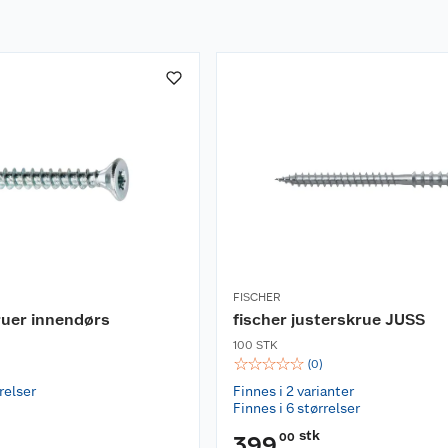
FISCHER
ruer innendørs
fischer justerskrue JUSS
100 STK
☆
☆
☆
☆
☆
(
0
)
relser
Finnes i 2 varianter
Finnes i 6 størrelser
stk
00
399