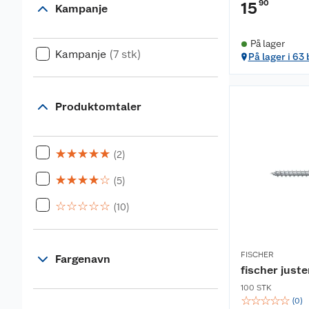
90
15
Kampanje
På lager
Kampanje
(7 stk)
På lager i 63
Produktomtaler
☆
☆
☆
☆
☆
(2)
☆
☆
☆
☆
☆
(5)
☆
☆
☆
☆
☆
(10)
FISCHER
Fargenavn
fischer just
100 STK
☆
☆
☆
☆
☆
(
0
)