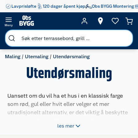
Lavprisløfte
120 dager åpent kjøp
Obs BYGG Montering
Meny
Maling
Utemaling
Utendørsmaling
Utendørsmaling
Uansett om du vil ha et hus i en klassisk farge
som rød, gul eller hvit eller velger et mer
utradisjonelt alternativ, er det viktig å beskytte
huset og hytta med utendørsmaling av god
les mer
kvalitet. Vi har et stort utvalg utendørsmaling
fra kjente kvalitetsprodusenter.