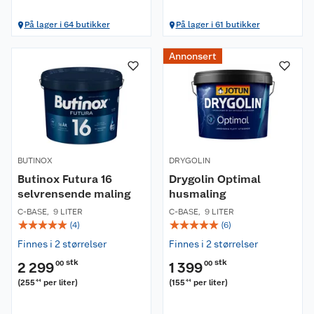
På lager i 64 butikker
På lager i 61 butikker
Annonsert
BUTINOX
DRYGOLIN
Butinox Futura 16
Drygolin Optimal
selvrensende maling
husmaling
C-BASE
,
9 LITER
C-BASE
,
9 LITER
☆
☆
☆
☆
☆
☆
☆
☆
☆
☆
(
4
)
(
6
)
Finnes i 2 størrelser
Finnes i 2 størrelser
stk
stk
2 299
00
1 399
00
(
255
per liter
)
(
155
per liter
)
44
44