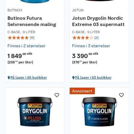
BUTINOX
JOTUN
Butinox Futura
Jotun Drygolin Nordic
Selvrensende maling
Extreme 03 supermatt
C-BASE
,
9 LITER
C-BASE
,
9 LITER
☆
☆
☆
☆
☆
☆
☆
☆
☆
☆
(
11
)
(
2
)
Finnes i 2 størrelser
Finnes i 3 størrelser
stk
stk
1 849
00
3 390
00
(
205
per liter
)
(
376
per liter
)
44
67
På lager i 65 butikker
På lager i 63 butikker
Annonsert