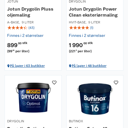
JOTUN
DRYGOLIN
Jotun Drygolin Pluss
Jotun Drygolin Power
oljemaling
Clean eksteriørmaling
A-BASE
,
9 LITER
HVIT-BASE
,
9 LITER
☆
☆
☆
☆
☆
☆
☆
☆
☆
☆
(
43
)
(
1
)
Finnes i 2 størrelser
Finnes i 2 størrelser
stk
stk
899
00
1 990
00
(
99
per liter
)
(
221
per liter
)
89
11
På lager i 63 butikker
På lager i 48 butikker
Om oss
Kundeservice
Nyheter
Butikker
Våre merkevarer
DRYGOLIN
BUTINOX