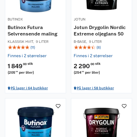
BUTINOX
JOTUN
Butinox Futura
Jotun Drygolin Nordic
Selvrensende maling
Extreme oljeglans 50
KLASSISK HVIT
,
9 LITER
B-BASE
,
9 LITER
☆
☆
☆
☆
☆
☆
☆
☆
☆
☆
(
11
)
(
8
)
Finnes i 2 størrelser
Finnes i 2 størrelser
stk
stk
1 849
00
2 290
00
(
205
per liter
)
(
254
per liter
)
44
44
På lager i 64 butikker
På lager i 58 butikker