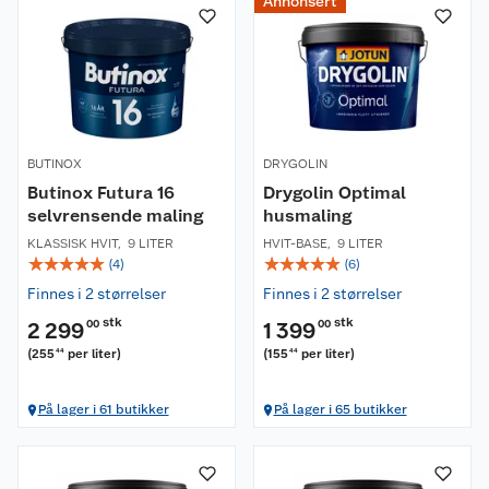
Annonsert
BUTINOX
DRYGOLIN
Butinox Futura 16
Drygolin Optimal
selvrensende maling
husmaling
KLASSISK HVIT
,
9 LITER
HVIT-BASE
,
9 LITER
☆
☆
☆
☆
☆
☆
☆
☆
☆
☆
(
4
)
(
6
)
Finnes i 2 størrelser
Finnes i 2 størrelser
stk
stk
2 299
00
1 399
00
(
255
per liter
)
(
155
per liter
)
44
44
På lager i 61 butikker
På lager i 65 butikker