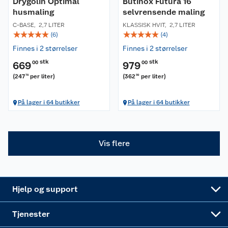
Drygolin Optimal
Butinox Futura 16
Kontakt oss
husmaling
Våre kjeder
selvrensende maling
C-BASE
,
2,7 LITER
KLASSISK HVIT
,
2,7 LITER
☆
☆
☆
☆
☆
☆
☆
☆
☆
☆
Retur- og angrerett
(
6
)
(
4
)
Kjøpsvilkår
Hageinspirasjon
Finnes i 2 størrelser
Finnes i 2 størrelser
Reklamasjon
Personvern
Lavprisløfte
Oppussing med utemaling
stk
stk
669
00
979
00
(
247
per liter
)
(
362
per liter
)
78
59
Ofte stilte spørsmål
Cookies
Åpent kjøp
Oppussing med innemaling
På lager i 64 butikker
På lager i 64 butikker
Pakkesporing
Monteringstjenester
Ledige stillinger
Coop medlem
Grillens verden
Hage og utemiljø
Leveringstid
Leie tilhenger
Bærekraft
Retur av el-avfall
Et varmere hjem
Gulv
Vis flere
Betalingsalternativer
Leie verktøy
Sikkerhetsdatablad
Drive in
Tips og råd
Trelast og byggevarer
Leveringsalternativer
Nøkkelfiling
Samvirkelag
Coop Mastercard
Live-shopping
Maling
Hjelp og support
Alle tjenester
Virksomheten
Klikk og hent
DIY-prosjekter
Verktøy
Tjenester