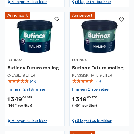
På lager i 64 butikker
På lager i 47 butikker
Annonsert
Annonsert
BUTINOX
BUTINOX
Butinox Futura maling
Butinox Futura maling
C-BASE
,
9 LITER
KLASSISK HVIT
,
9 LITER
☆
☆
☆
☆
☆
☆
☆
☆
☆
☆
(
25
)
(
25
)
Finnes i 2 størrelser
Finnes i 2 størrelser
stk
stk
1 349
00
1 349
00
(
149
per liter
)
(
149
per liter
)
89
89
På lager i 62 butikker
På lager i 65 butikker