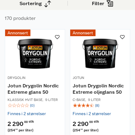
Sortering
Filter
170 produkter
Annonsert
Annonsert
DRYGOLIN
JOTUN
Jotun Drygolin Nordic
Jotun Drygolin Nordic
Extreme glans 50
Extreme oljeglans 50
KLASSISK HVIT BASE
,
9 LITER
C-BASE
,
9 LITER
☆
☆
☆
☆
☆
☆
☆
☆
☆
☆
(
0
)
(
8
)
Finnes i 2 størrelser
Finnes i 2 størrelser
stk
stk
2 290
00
2 290
00
(
254
per liter
)
(
254
per liter
)
44
44