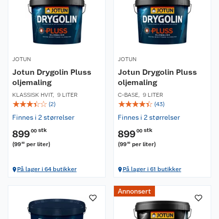
JOTUN
JOTUN
Jotun Drygolin Pluss
Jotun Drygolin Pluss
oljemaling
oljemaling
KLASSISK HVIT
,
9 LITER
C-BASE
,
9 LITER
☆
☆
☆
☆
☆
☆
☆
☆
☆
☆
(
2
)
(
43
)
Finnes i 2 størrelser
Finnes i 2 størrelser
stk
stk
899
00
899
00
(
99
per liter
)
(
99
per liter
)
89
89
På lager i 64 butikker
På lager i 61 butikker
Annonsert