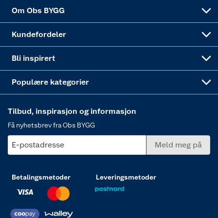
Sponsorvirksomheten
Coop Bedriftskort
Hytte og beredskapsutstyr
Dører
Om Obs BYGG
Obs BYGG Montering
Gavetips
Vindu
Kundefordeler
Annonserte varer
Hjem, rengjøring og hvitevarer
Bli inspirert
Varme
Populære kategorier
Tilbud, inspirasjon og informasjon
Få nyhetsbrev fra Obs BYGG
E-postadresse
Meld meg på
Betalingsmetoder
Leveringsmetoder