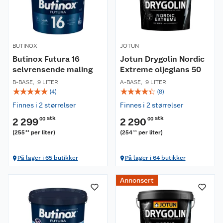
BUTINOX
JOTUN
Butinox Futura 16
Jotun Drygolin Nordic
selvrensende maling
Extreme oljeglans 50
B-BASE
,
9 LITER
A-BASE
,
9 LITER
☆
☆
☆
☆
☆
☆
☆
☆
☆
☆
(
4
)
(
8
)
Finnes i 2 størrelser
Finnes i 2 størrelser
stk
stk
2 299
00
2 290
00
(
255
per liter
)
(
254
per liter
)
44
44
På lager i 65 butikker
På lager i 64 butikker
Annonsert