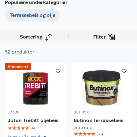
Populære underkategorier
Terrassebeis og olje
Sortering
Filter
52 produkter
Annonsert
JOTUN
BUTINOX
Jotun Trebitt oljebeis
Butinox Terrassebeis
☆
☆
☆
☆
☆
(
4
)
KLAR BASE
☆
☆
☆
☆
☆
(
66
)
Finnes i 2 størrelser