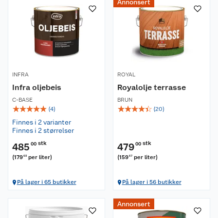
Annonsert
INFRA
ROYAL
Infra oljebeis
Royalolje terrasse
C-BASE
BRUN
☆
☆
☆
☆
☆
☆
☆
☆
☆
☆
(
4
)
(
20
)
Finnes i 2 varianter
Finnes i 2 størrelser
stk
stk
485
00
479
00
(
179
per liter
)
(
159
per liter
)
63
67
På lager i 65 butikker
På lager i 56 butikker
Annonsert