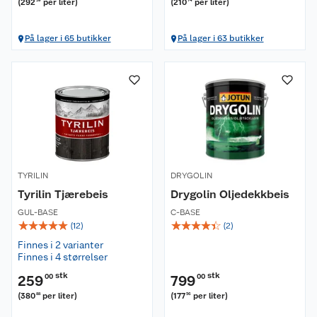
(
292
per liter
)
(
210
per liter
)
59
74
På lager i 65 butikker
På lager i 63 butikker
TYRILIN
DRYGOLIN
Tyrilin Tjærebeis
Drygolin Oljedekkbeis
GUL-BASE
C-BASE
☆
☆
☆
☆
☆
☆
☆
☆
☆
☆
(
12
)
(
2
)
Finnes i 2 varianter
Finnes i 4 størrelser
stk
stk
259
00
799
00
(
380
per liter
)
(
177
per liter
)
88
56