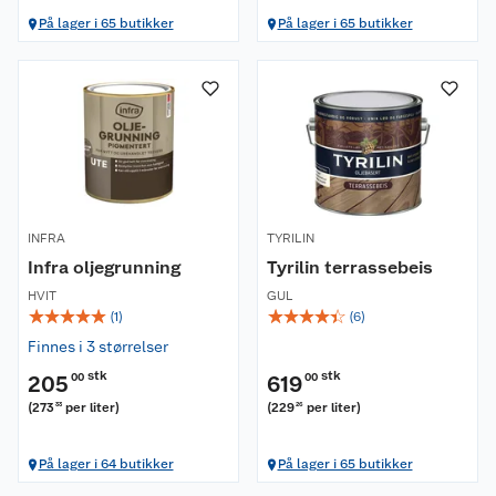
På lager i 65 butikker
På lager i 65 butikker
INFRA
TYRILIN
Infra oljegrunning
Tyrilin terrassebeis
HVIT
GUL
☆
☆
☆
☆
☆
☆
☆
☆
☆
☆
(
1
)
(
6
)
Finnes i 3 størrelser
stk
stk
205
00
619
00
(
273
per liter
)
(
229
per liter
)
33
26
På lager i 64 butikker
På lager i 65 butikker