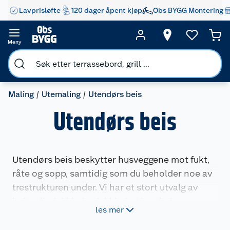
Lavprisløfte
120 dager åpent kjøp
Obs BYGG Montering
Meny
Maling
Utemaling
Utendørs beis
Utendørs beis
Utendørs beis beskytter husveggene mot fukt,
råte og sopp, samtidig som du beholder noe av
trestrukturen under. Vi har et stort utvalg av
beis, oljedekkbeis, dekkbeis, tjærebeis og
les mer
oljebeis til utendørsbruk fra kjente merkevarer.