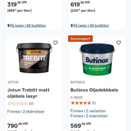
stk
stk
319
00
619
00
(
469
per liter
)
(
229
per liter
)
12
26
På lager i 65 butikker
På lager i 65 butikker
Annonsert
JOTUN
BUTINOX
Jotun Trebitt matt
Butinox Oljedekkbeis
oljebeis lasyr
C-BASE
☆
☆
☆
☆
☆
☆
☆
☆
☆
☆
(
1
)
(
0
)
Finnes i 2 varianter
Finnes i 2 størrelser
Finnes i 2 størrelser
stk
stk
790
00
569
00