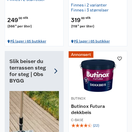
Finnes i 2 varianter
Finnes i 3 størrelser
stk
stk
249
00
319
00
(
366
per liter
)
(
118
per liter
)
18
15
På lager i 65 butikker
På lager i 65 butikker
Annonsert
Slik beiser du
terrassen steg
for steg | Obs
BYGG
BUTINOX
Butinox Futura
dekkbeis
C-BASE
☆
☆
☆
☆
☆
(
22
)