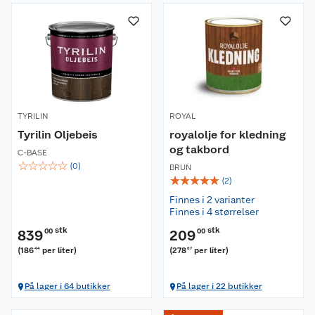
TYRILIN
ROYAL
Tyrilin Oljebeis
royalolje for kledning
og takbord
C-BASE
☆
☆
☆
☆
☆
(
0
)
BRUN
☆
☆
☆
☆
☆
(
2
)
Finnes i 2 varianter
Finnes i 4 størrelser
stk
stk
839
00
209
00
(
186
per liter
)
(
278
per liter
)
44
67
På lager i 64 butikker
På lager i 22 butikker