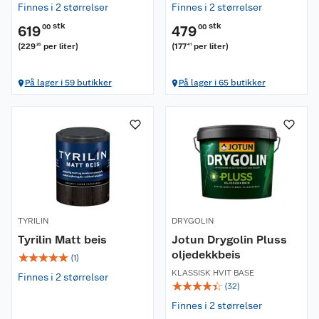
Finnes i 2 størrelser
Finnes i 2 størrelser
stk
stk
619
00
479
00
(
229
per liter
)
(
177
per liter
)
26
41
På lager i 59 butikker
På lager i 65 butikker
TYRILIN
DRYGOLIN
Tyrilin Matt beis
Jotun Drygolin Pluss
oljedekkbeis
☆
☆
☆
☆
☆
(
1
)
KLASSISK HVIT BASE
Finnes i 2 størrelser
☆
☆
☆
☆
☆
(
32
)
Finnes i 2 størrelser