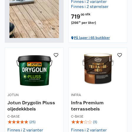
Finnes i 2 varianter
Finnes i 2 størrelser
stk
719
00
(
266
per liter
)
30
På lager i 65 butikker
JOTUN
INFRA
Jotun Drygolin Pluss
Infra Premium
oljedekkbeis
terrassebeis
C-BASE
C-BASE
☆
☆
☆
☆
☆
☆
☆
☆
☆
☆
(
25
)
(
3
)
Finnes i 2 varianter
Finnes i 2 varianter