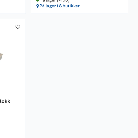
På lager (+100)
På lager i 8 butikker
lokk