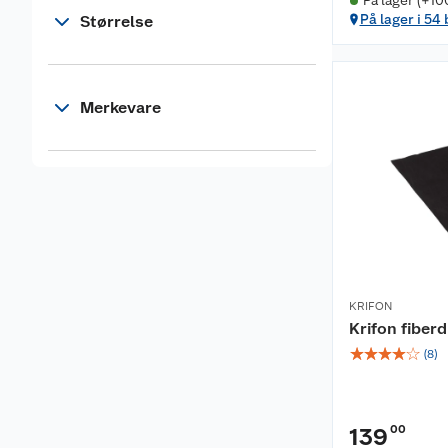
På lager (+10
På lager i 54
Størrelse
Merkevare
KRIFON
Krifon fiber
☆
☆
☆
☆
☆
(
8
)
00
139