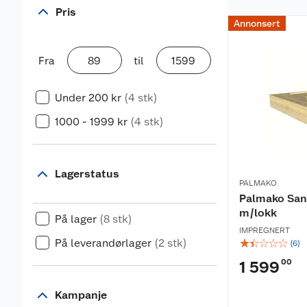
Pris
Annonsert
Fra
til
Under 200 kr
(4 stk)
1000 - 1999 kr
(4 stk)
Lagerstatus
PALMAKO
Palmako San
m/lokk
På lager
(8 stk)
IMPREGNERT
☆
☆
☆
☆
☆
På leverandørlager
(2 stk)
(
6
)
00
1 599
Kampanje