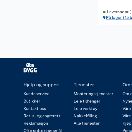
Leverandør (
På lager i 15 
Hjelp og support
Tjenester
Om 
Kundeservice
Monteringstjenester
Om o
Butikker
Leie tilhenger
Nyhe
Kontakt oss
Leie verktøy
Våre
Retur- og angrerett
Nøkkelfiling
Våre
Reklamasjon
Alle tjenester
Kjøp
Ofte stilte spørsmål
Pers