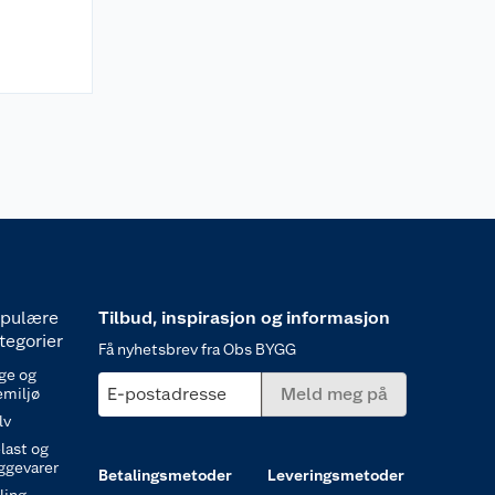
pulære
Tilbud, inspirasjon og informasjon
tegorier
Få nyhetsbrev fra Obs BYGG
ge og
E-postadresse
Meld meg på
emiljø
lv
last og
ggevarer
Betalingsmetoder
Leveringsmetoder