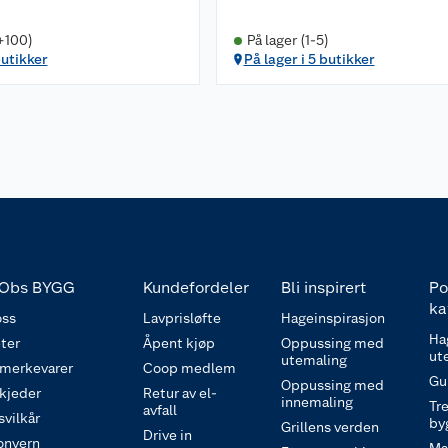
+100)
På lager (1-5)
butikker
På lager i 5 butikker
Obs BYGG
Kundefordeler
Bli inspirert
Po
ka
ss
Lavprisløfte
Hageinspirasjon
Ha
ter
Åpent kjøp
Oppussing med
ut
utemaling
 merkevarer
Coop medlem
Gu
Oppussing med
 kjeder
Retur av el-
innemaling
Tre
avfall
svilkår
by
Grillens verden
Drive in
onvern