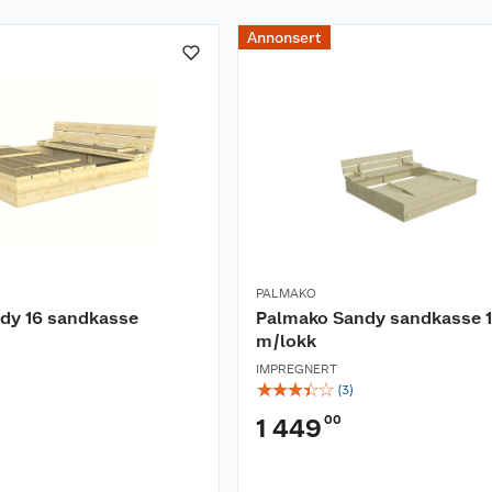
Annonsert
PALMAKO
dy 16 sandkasse
Palmako Sandy sandkasse 
m/lokk
IMPREGNERT
☆
☆
☆
☆
☆
(
3
)
00
1 449