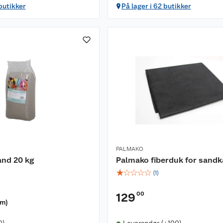
 butikker
På lager i 62 butikker
PALMAKO
nd 20 kg
Palmako fiberduk for sand
☆
☆
☆
☆
☆
(
1
)
00
129
am
)