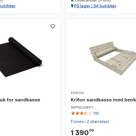
0)
Leverandør (+100)
 butikker
På lager i 54 butikker
KRIFON
duk for sandkasse
Krifon sandkasse med benk
IMPREGNERT
☆
☆
☆
☆
☆
(
18
)
Finnes i 2 størrelser
00
1 390