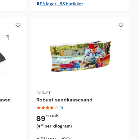
På lager i 63 butikker
ROBUST
kasse
Robust sandkassesand
☆
☆
☆
☆
☆
(
1
)
stk
90
89
(
4
per kilogram
)
50