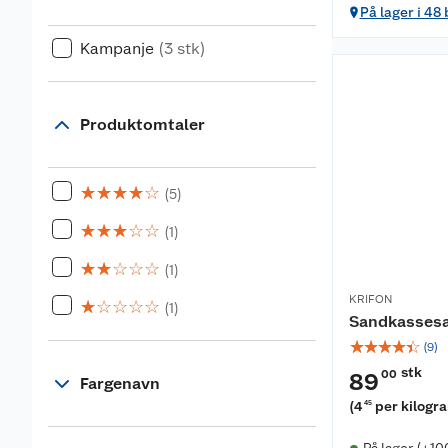
På lager i 48
Kampanje
(3 stk)
Produktomtaler
☆
☆
☆
☆
☆
(5)
☆
☆
☆
☆
☆
(1)
☆
☆
☆
☆
☆
(1)
KRIFON
☆
☆
☆
☆
☆
(1)
Sandkassesa
☆
☆
☆
☆
☆
(
9
)
stk
00
89
Fargenavn
(
4
per kilogr
45