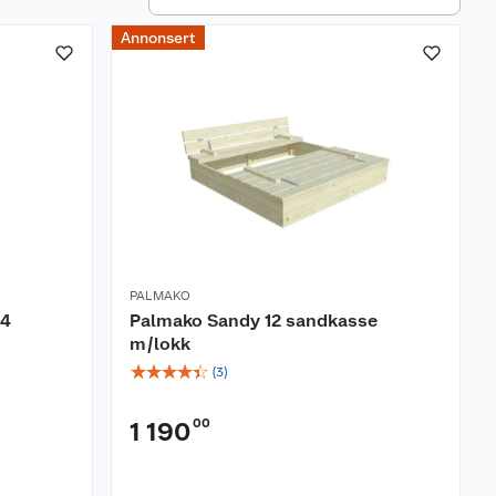
Annonsert
PALMAKO
14
Palmako Sandy 12 sandkasse
m/lokk
☆
☆
☆
☆
☆
(
3
)
00
1 190