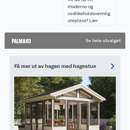
moderne og
vedlikeholdsvennlig
uteplass? Lær
hvordan du legger
flisheller på
PALMAKO
Se hele utvalget
pidestaller enkelt,
raskt, og som gir et
profesjonelt
resultat.
Få mer ut av hagen med hagestue