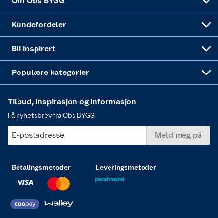
Om Obs BYGG
Obs BYGG Montering
Gavetips
Vindu
Kundefordeler
Annonserte varer
Hjem, rengjøring og hvitevarer
Bli inspirert
Varme
Populære kategorier
Tilbud, inspirasjon og informasjon
Få nyhetsbrev fra Obs BYGG
E-postadresse
Meld meg på
Betalingsmetoder
Leveringsmetoder