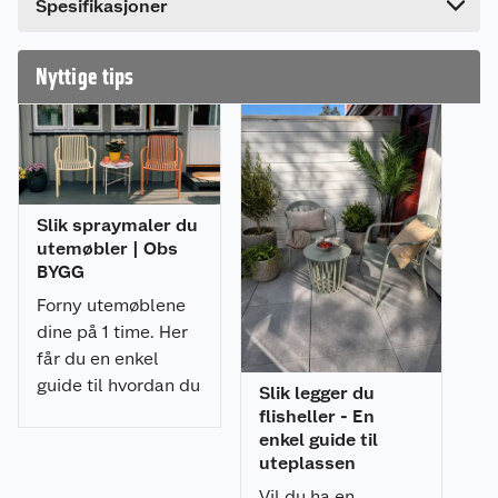
sittebenker når de er oppslått. Her kan barn og
Spesifikasjoner
voksne sitte med de leker i sandkassen. Når
sandkassen ikke brukes, anbefales det å lukke
den slik at katter holdes unna.
Nyttige tips
Anbefalt mengde sandkassesand: 25-30 sekker a
20 kg. Husk fiberduk for sandkasse.
Produsert i trykkimpregnert tre for lenger
holdbarhet.
Slik spraymaler du
utemøbler | Obs
Godkjent for bruk i private enkelthusstander.
BYGG
Forny utemøblene
dine på 1 time. Her
får du en enkel
guide til hvordan du
Slik legger du
spraymaler
flisheller - En
utemøblene med et
enkel guide til
uteplassen
profesjonelt
resultat.
Vil du ha en