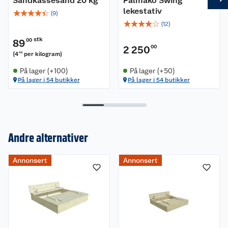
Sandkassesand 20 kg
Palmako Swing
lekestativ
☆
☆
☆
☆
☆
(
9
)
☆
☆
☆
☆
☆
(
12
)
stk
89
00
2 250
00
(
4
per kilogram
)
45
På lager (+100)
På lager (+50)
På lager i 54 butikker
På lager i 54 butikker
Andre alternativer
Om oss
Annonsert
Annonsert
Kundeservice
Nyheter
Butikker
Våre merkevarer
Kontakt oss