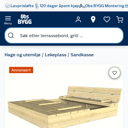
Lavprisløfte
120 dager åpent kjøp
Obs BYGG Montering
Meny
Hage og utemiljø
Lekeplass
Sandkasse
Annonsert