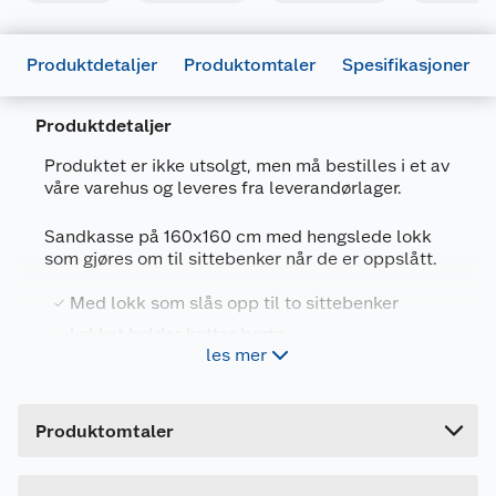
Produktdetaljer
Produktomtaler
Spesifikasjoner
Produktdetaljer
Produktet er ikke utsolgt, men må bestilles i et av
våre varehus og leveres fra leverandørlager.
Generelt
Artikkelnummer
4743142050088
Sandkasse på 160x160 cm med hengslede lokk
som gjøres om til sittebenker når de er oppslått.
Leverandørens artikkelnummer
103633
Farge
IMPREGNERT
Med lokk som slås opp til to sittebenker
Lokket holder katter borte
Forpakningsmål
les mer
Trykkimpregnert tre for lenger holdbarhet
Bruttovekt
56 kg
Sikkerhetsgodkjent av TÜV for barnas
Høyde
24 cm
trygghet
Produktomtaler
Lengde
157 cm
Sandkasse med hengslede lokk som gjøres om til
Bredde
25 cm