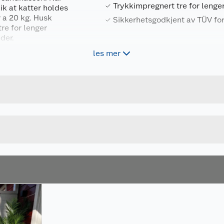
Trykkimpregnert tre for lenge
ik at katter holdes
 a 20 kg. Husk
Sikkerhetsgodkjent av TÜV fo
re for lenger
der.
les mer
Forpakningsmål
bestilling.
4743142050071
Bruttovekt
103629
Høyde
IMPREGNERT
Lengde
Bredde