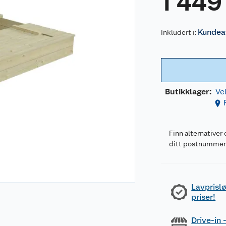
1 449
Kundeav
Inkludert i:
Butikklager:
Ve
Finn alternativer 
ditt postnumme
Lavprislø
priser!
Drive-in