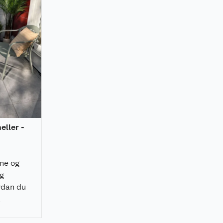
heller -
rne og
ig
rdan du
å
 raskt, og
nelt