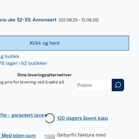
is uke 32-33: Annonsert
(02.08.26 - 15.08.26)
Klikk og hent
lg butikk
På lager i 62 butikker
Dine leveringsalternativer
og pris for levering ved å søke på
r
fte - garantert lave
120 dagers åpent kjøp
Gebyrfri faktura med
 - Med bilen som