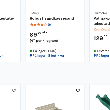
ROBUST
PALMAKO
estativ
Robust sandkassesand
Palmako 
lekestat
☆
☆
☆
☆
☆
(
1
)
☆
☆
☆
☆
stk
90
89
00
129
(
4
per kilogram
)
50
På lager (+100)
Leveran
er
På lager i 8 butikker
På lager