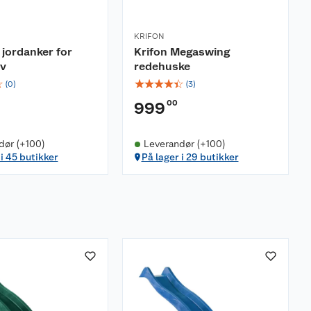
KRIFON
jordanker for
Krifon Megaswing
iv
redehuske
☆
☆
☆
☆
☆
☆
(
0
)
(
3
)
00
999
dør (+100)
Leverandør (+100)
 i 45 butikker
På lager i 29 butikker