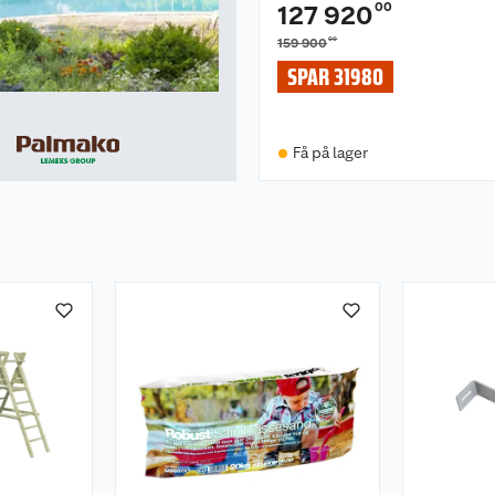
00
127 920
00
159 900
SPAR 31980
Få på lager