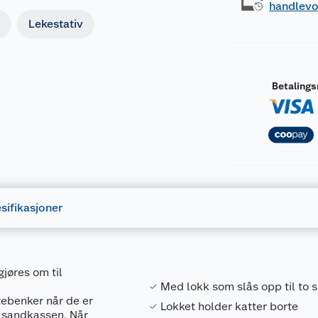
handlev
Lekestativ
Betaling
sifikasjoner
øres om til
Med lokk som slås opp til to 
tebenker når de er
Lokket holder katter borte
i sandkassen. Når