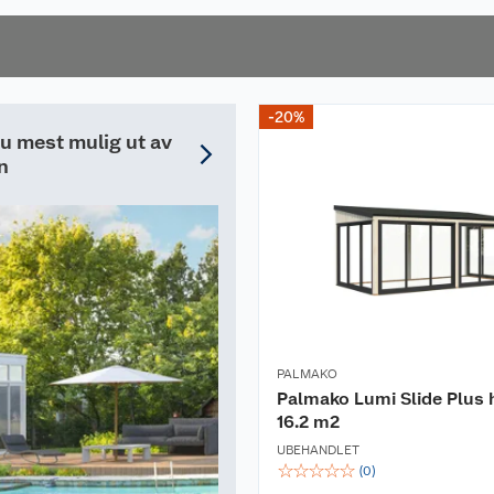
-20%
du mest mulig ut av
n
PALMAKO
Palmako Lumi Slide Plus
16.2 m2
UBEHANDLET
☆
☆
☆
☆
☆
(
0
)