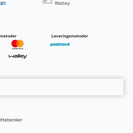
ogn
Walley
smetoder
Leveringsmetoder
sittebenker