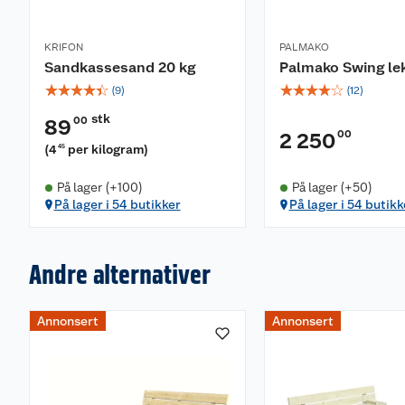
KRIFON
PALMAKO
Sandkassesand 20 kg
Palmako Swing lek
☆
☆
☆
☆
☆
☆
☆
☆
☆
☆
(
9
)
(
12
)
stk
00
89
00
2 250
(
4
per kilogram
)
45
På lager (+100)
På lager (+50)
På lager i 54 butikker
På lager i 54 butikk
Andre alternativer
Annonsert
Annonsert