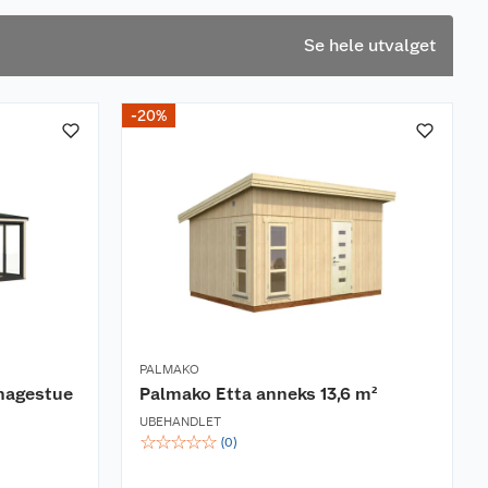
Se hele utvalget
-20%
PALMAKO
 hagestue
Palmako Etta anneks 13,6 m²
UBEHANDLET
☆
☆
☆
☆
☆
(
0
)