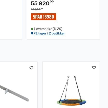
00
55 920
00
69 900
SPAR 13980
Leverandør (6-20)
På lager i 2 butikker