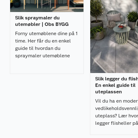
Slik spraymaler du
utemøbler | Obs BYGG
Forny utemøblene dine på 1
time. Her får du en enkel
guide til hvordan du
spraymaler utemøblene
med et profesjonelt
resultat.
Slik legger du flis
En enkel guide til
uteplassen
Vil du ha en mode
vedlikeholdsvennl
uteplass? Lær hvo
legger flisheller p
pidestaller enkelt,
som gir et profesjo