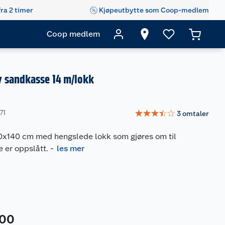
fra 2 timer
Kjøpeutbytte som Coop-medlem
Coop medlem
 sandkasse 14 m/lokk
☆
☆
☆
☆
☆
71
3
omtaler
x140 cm med hengslede lokk som gjøres om til
e er oppslått.
-
les mer
00