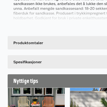
sandkassen ikke brukes, anbefales det å lukke den sl
unna. Anbefalt mengde sandkassesand: 18-20 sekker
fiberduk for sandkasse. Produsert i trykkimpregnert t
holdbarhet. Godkjent for bruk i private enkelthusstan
Generelt
Ta kontakt med ditt nærmeste Obs BYGG-varehus for 
Artikkelnummer
Leverandørens artikkelnummer
Produktomtaler
Farge
Spesifikasjoner
Nyttige tips