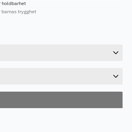
r holdbarhet
r barnas trygghet
34 kg
22 cm
138 cm
26 cm