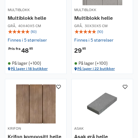
MULTIBLOKK
MULTIBLOKK
Multiblokk helle
Multiblokk helle
GRÅ
,
40X40X5 CM
GRÅ
,
30X30X5 CM
☆
☆
☆
☆
☆
☆
☆
☆
☆
☆
(
10
)
(
10
)
Finnes i 5 størrelser
Finnes i 5 størrelser
Pris fra
48
95
29
95
På lager (+100)
På lager (+100)
På lager i 18 butikker
På lager i 22 butikker
KRIFON
ASAK
Krifon kompositt helle
Asak grå helle