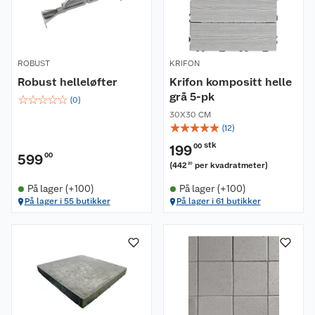
ROBUST
KRIFON
Robust helleløfter
Krifon kompositt helle
grå 5-pk
☆
☆
☆
☆
☆
(
0
)
30X30 CM
☆
☆
☆
☆
☆
(
12
)
stk
199
00
599
00
(
442
per kvadratmeter
)
20
På lager (+100)
På lager (+100)
På lager i 55 butikker
På lager i 61 butikker