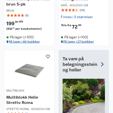
brun 5-pk
GRÅ
,
40X20X5 CM
☆
☆
☆
☆
☆
(
28
)
BRUN
☆
☆
☆
☆
☆
(
6
)
Finnes i 5 størrelser
stk
199
00
Pris fra
72
90
(
442
per kvadratmeter
)
20
På lager (+100)
På lager (+100)
På lager i 60 butikker
På lager i 27 butikker
Ta vare på
belegningsstein
og heller
MULTIBLOKK
Multiblokk Helle
Stretto Roma
STRETTO ROMA
,
60X60X4 CM