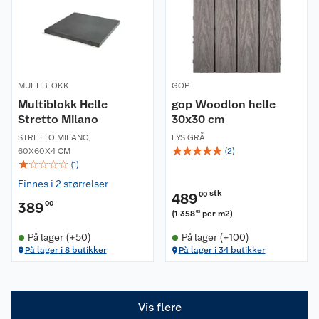
Om oss
Kundeservice
Nyheter
MULTIBLOKK
GOP
Butikker
Våre merkevarer
Multiblokk Helle
gop Woodlon helle
Stretto Milano
30x30 cm
Kontakt oss
Våre kjeder
STRETTO MILANO
,
LYS GRÅ
☆
☆
☆
☆
☆
60X60X4 CM
(
2
)
Retur- og angrerett
Kjøpsvilkår
Hageinspirasjon
☆
☆
☆
☆
☆
(
1
)
Finnes i 2 størrelser
Reklamasjon
Personvern
Lavprisløfte
Oppussing med utemaling
stk
489
00
389
00
(
1 358
per m2
)
35
Ofte stilte spørsmål
Cookies
Åpent kjøp
Oppussing med innemaling
På lager (+50)
På lager (+100)
På lager i 8 butikker
På lager i 34 butikker
Pakkesporing
Monteringstjenester
Ledige stillinger
Coop medlem
Grillens verden
Hage og utemiljø
Leveringstid
Leie tilhenger
Bærekraft
Retur av el-avfall
Et varmere hjem
Gulv
Vis flere