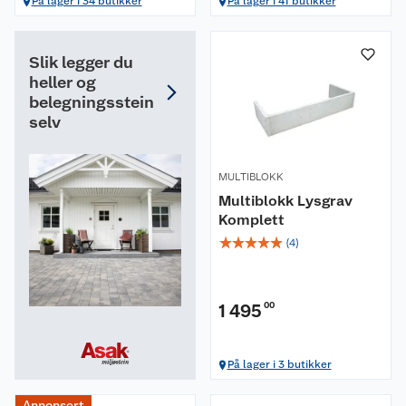
På lager i 34 butikker
På lager i 41 butikker
Slik legger du
heller og
belegningsstein
selv
MULTIBLOKK
Multiblokk Lysgrav
Komplett
☆
☆
☆
☆
☆
(
4
)
1 495
00
På lager i 3 butikker
Annonsert