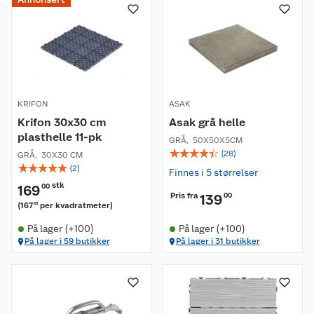
KRIFON
ASAK
Krifon 30x30 cm
Asak grå helle
plasthelle 11-pk
GRÅ
,
50X50X5CM
☆
☆
☆
☆
☆
(
28
)
GRÅ
,
30X30 CM
☆
☆
☆
☆
☆
(
2
)
Finnes i 5 størrelser
stk
169
00
Pris fra
139
00
(
167
per kvadratmeter
)
35
På lager (+100)
På lager (+100)
På lager i 59 butikker
På lager i 31 butikker