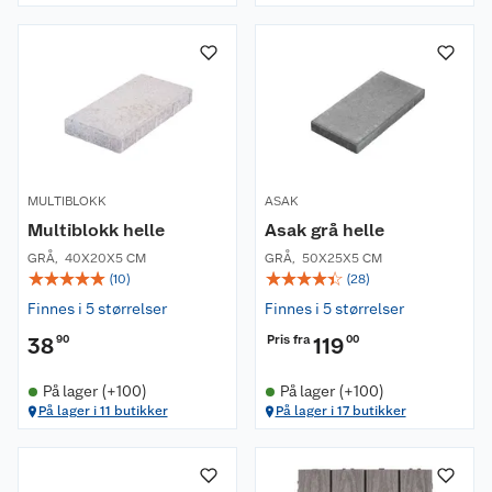
MULTIBLOKK
ASAK
Multiblokk helle
Asak grå helle
GRÅ
,
40X20X5 CM
GRÅ
,
50X25X5 CM
☆
☆
☆
☆
☆
☆
☆
☆
☆
☆
(
10
)
(
28
)
Finnes i 5 størrelser
Finnes i 5 størrelser
Pris fra
38
90
119
00
På lager (+100)
På lager (+100)
På lager i 11 butikker
På lager i 17 butikker