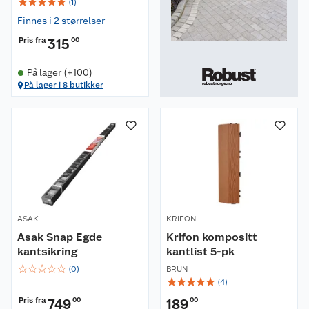
☆
☆
☆
☆
☆
(
1
)
Finnes i 2 størrelser
Pris fra
315
00
På lager (+100)
På lager i 8 butikker
ASAK
KRIFON
Asak Snap Egde
Krifon kompositt
kantsikring
kantlist 5-pk
☆
☆
☆
☆
☆
(
0
)
BRUN
☆
☆
☆
☆
☆
(
4
)
Pris fra
749
00
189
00