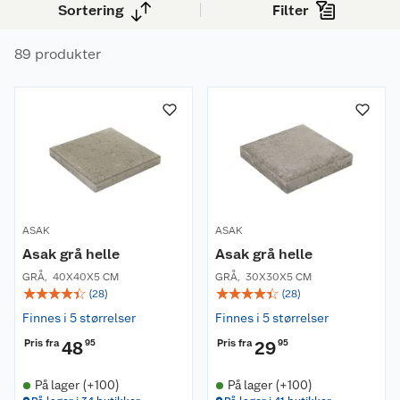
Sortering
Filter
tiltalende uterom som løfter hjemmets
utseende til nye høyder.
89 produkter
ASAK
ASAK
Asak grå helle
Asak grå helle
GRÅ
,
40X40X5 CM
GRÅ
,
30X30X5 CM
☆
☆
☆
☆
☆
☆
☆
☆
☆
☆
(
28
)
(
28
)
Finnes i 5 størrelser
Finnes i 5 størrelser
Pris fra
Pris fra
48
95
29
95
På lager (+100)
På lager (+100)