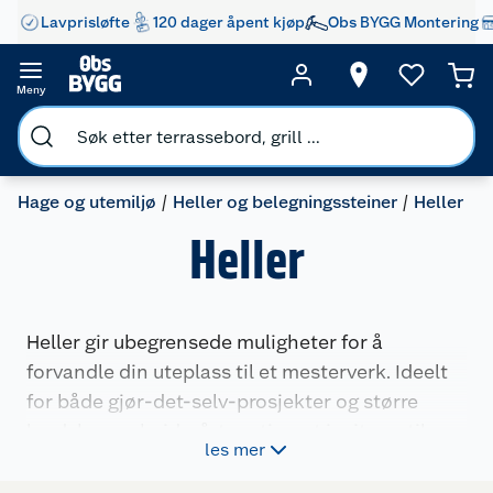
Lavprisløfte
120 dager åpent kjøp
Obs BYGG Montering
Meny
Hage og utemiljø
Heller og belegningssteiner
Heller
Heller
Heller gir ubegrensede muligheter for å
forvandle din uteplass til et mesterverk. Ideelt
for både gjør-det-selv-prosjekter og større
landskapsarbeid, vårt sortiment inviterer til
les mer
kreativitet med en rekke design og størrelser. La
deg inspirere til å skape holdbare og estetisk