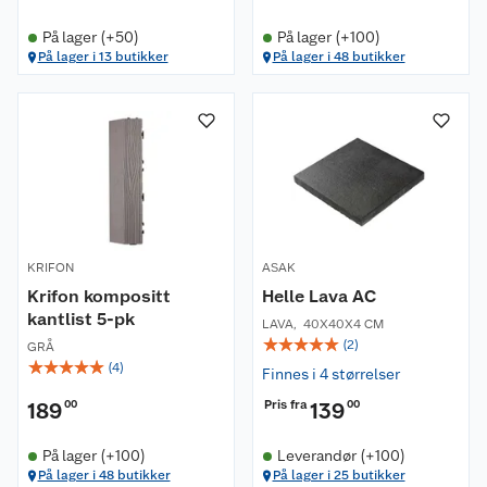
På lager (+50)
På lager (+100)
På lager i 13 butikker
På lager i 48 butikker
KRIFON
ASAK
Krifon kompositt
Helle Lava AC
kantlist 5-pk
LAVA
,
40X40X4 CM
☆
☆
☆
☆
☆
(
2
)
GRÅ
☆
☆
☆
☆
☆
(
4
)
Finnes i 4 størrelser
Pris fra
189
00
139
00
På lager (+100)
Leverandør (+100)
På lager i 48 butikker
På lager i 25 butikker