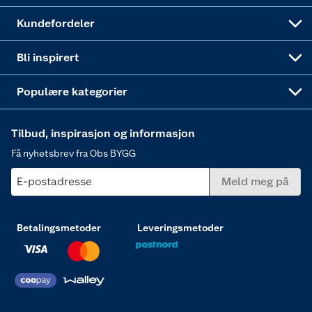
Obs BYGG Montering
Gavetips
Vindu
Kundefordeler
Annonserte varer
Hjem, rengjøring og hvitevarer
Bli inspirert
Varme
Populære kategorier
Tilbud, inspirasjon og informasjon
Få nyhetsbrev fra Obs BYGG
E-postadresse
Meld meg på
Betalingsmetoder
Leveringsmetoder