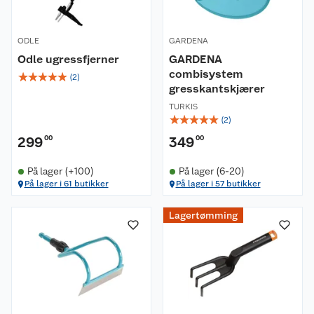
ODLE
GARDENA
Odle ugressfjerner
GARDENA
combisystem
☆
☆
☆
☆
☆
(
2
)
gresskantskjærer
TURKIS
☆
☆
☆
☆
☆
(
2
)
299
00
349
00
På lager (+100)
På lager (6-20)
På lager i 61 butikker
På lager i 57 butikker
Om oss
Lagertømming
Kundeservice
Nyheter
Butikker
Våre merkevarer
Kontakt oss
Våre kjeder