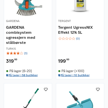
GARDENA
TERGENT
GARDENA
Tergent UgressNIX
combisystem
Effekt 12% 5L
ugressjern med
☆
☆
☆
☆
☆
(
0
)
stålbørste
TURKIS
☆
☆
☆
☆
☆
(
3
)
319
00
199
00
På lager (6-20)
På lager (+100)
På lager i 58 butikker
På lager i 10 butikker