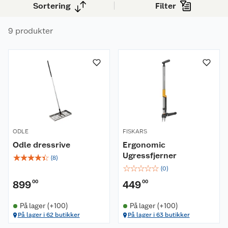
Sortering
Filter
9 produkter
ODLE
FISKARS
Odle dressrive
Ergonomic
Ugressfjerner
☆
☆
☆
☆
☆
(
8
)
☆
☆
☆
☆
☆
(
0
)
899
00
449
00
På lager (+100)
På lager (+100)
På lager i 62 butikker
På lager i 63 butikker