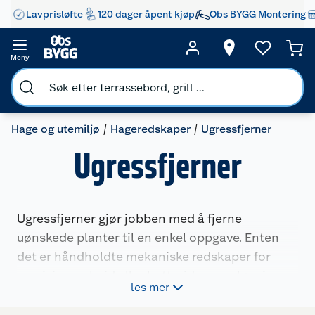
Lavprisløfte
120 dager åpent kjøp
Obs BYGG Montering
Meny
Hage og utemiljø
Hageredskaper
Ugressfjerner
Ugressfjerner
Ugressfjerner gjør jobben med å fjerne
uønskede planter til en enkel oppgave. Enten
det er håndholdte mekaniske redskaper for
presisjonsarbeid eller batteridrevene løsninger
les mer
for større områder, finner du alt du trenger for å
holde hage og utemiljø fri for ugress.