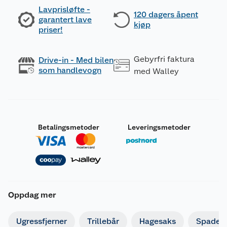
Lavprisløfte -
120 dagers åpent
garantert lave
kjøp
priser!
Gebyrfri faktura
Drive-in - Med bilen
som handlevogn
med Walley
Betalingsmetoder
Leveringsmetoder
Oppdag mer
Ugressfjerner
Trillebår
Hagesaks
Spade o