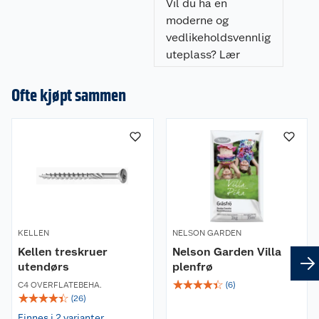
resultat.
Vil du ha en
moderne og
vedlikeholdsvennlig
uteplass? Lær
hvordan du legger
flisheller på
Ofte kjøpt sammen
pidestaller enkelt,
raskt, og som gir et
profesjonelt
resultat.
KELLEN
NELSON GARDEN
Kellen treskruer
Nelson Garden Villa
utendørs
plenfrø
☆
☆
☆
☆
☆
C4 OVERFLATEBEHA.
(
6
)
☆
☆
☆
☆
☆
(
26
)
Finnes i 2 varianter