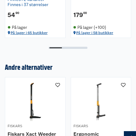
Finnes i 37 størrelser
54
90
179
00
På lager
På lager (+100)
På lager i 65 butikker
På lager i 58 butikker
Andre alternativer
Om oss
Kundeservice
Nyheter
Butikker
Våre merkevarer
Kontakt oss
Våre kjeder
FISKARS
FISKARS
Fiskars Xact Weeder
Ergonomic