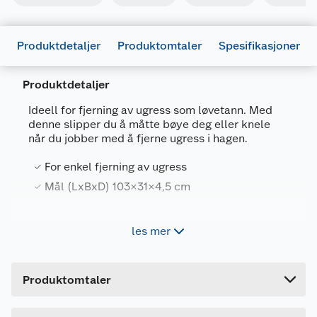
Produktdetaljer
Produktomtaler
Spesifikasjoner
Produktdetaljer
Ideell for fjerning av ugress som løvetann. Med
denne slipper du å måtte bøye deg eller knele
når du jobber med å fjerne ugress i hagen.
Generelt
For enkel fjerning av ugress
Artikkelnummer
7025180735729
Mål (LxBxD) 103×31×4,5 cm
Leverandørens artikkelnummer
SIC-HJ007
Forpakningsmål
Bruk
les mer
Ved bruk av ugressfjerneren kan du fjerne
Bruttovekt
1 kg
gress/blomster med minimal anstrengelse. Stå
Høyde
31 cm
oppreist, skyv klørne ned til røttene av
Produktomtaler
ugresset/blomsten/gresset, la klørne gripe tak i
Lengde
100 cm
røttene, vipp til én side og trekk opp ugresset før
du slipper det.
Bredde
31 cm