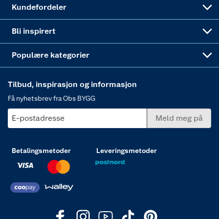
Vindu
Kundefordeler
Annonserte varer
Hjem, rengjøring og hvitevarer
Bli inspirert
Varme
Populære kategorier
Tilbud, inspirasjon og informasjon
Få nyhetsbrev fra Obs BYGG
E-postadresse
Meld meg på
Betalingsmetoder
Leveringsmetoder