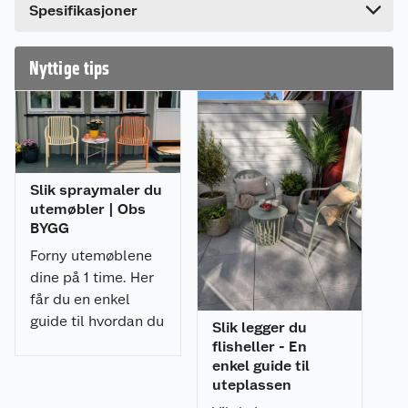
Spesifikasjoner
Nyttige tips
Langt håndtak på 103 cm.
Total mål (LxBxD) 103 × 31 × 4,5 cm
Slik spraymaler du
utemøbler | Obs
BYGG
Forny utemøblene
dine på 1 time. Her
får du en enkel
guide til hvordan du
Slik legger du
spraymaler
flisheller - En
utemøblene med et
enkel guide til
uteplassen
profesjonelt