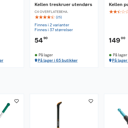
Kellen treskruer utendørs
Kellen p
☆
☆
☆
☆
C4 OVERFLATEBEHA.
☆
☆
☆
☆
☆
(
25
)
Finnes i 2 varianter
Finnes i 37 størrelser
90
00
54
149
På lager
På lager
er
På lager i 65 butikker
På lager