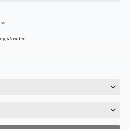
ess
or glyfosater
5.16 kg
29 cm
19 cm
12 cm