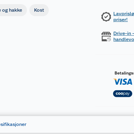
 og hakke
Kost
Lavprislø
priser!
Drive-in
handlev
Betaling
sifikasjoner