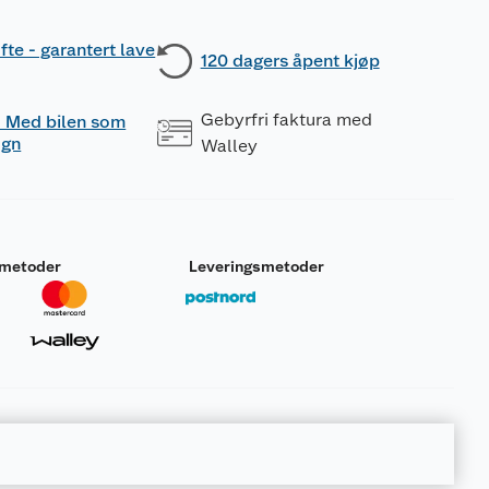
fte - garantert lave
120 dagers åpent kjøp
Gebyrfri faktura med
 - Med bilen som
ogn
Walley
smetoder
Leveringsmetoder