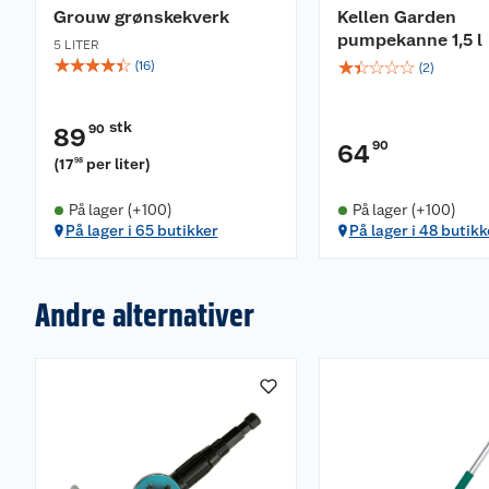
Grouw grønskekverk
Kellen Garden
pumpekanne 1,5 l
5 LITER
☆
☆
☆
☆
☆
☆
☆
☆
☆
☆
(
16
)
(
2
)
stk
90
89
90
64
(
17
per liter
)
98
På lager (+100)
På lager (+100)
På lager i 65 butikker
På lager i 48 butikk
Andre alternativer