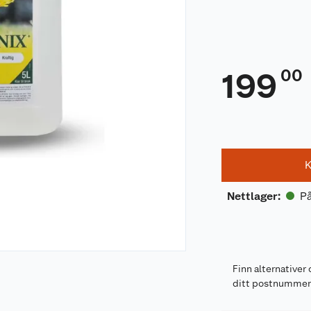
00
199
K
På
Nettlager
:
Finn alternativer 
ditt postnumme