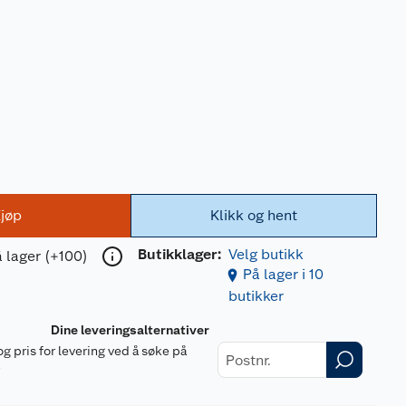
jøp
Klikk og hent
Butikklager:
Velg butikk
 lager (+100)
På lager i 10
butikker
Dine leveringsalternativer
og pris for levering ved å søke på
r