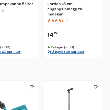
umpekanne 5 liter
Jordan 18 cm
engangsinnlegg til
☆
(
2
)
malekar
☆
☆
☆
☆
☆
(
11
)
90
14
 (+100)
På lager (+100)
 i 63 butikker
På lager i 65 butikker