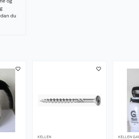
rne og
ig
rdan du
å
 raskt, og
nelt
KELLEN
KELLEN GA