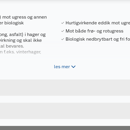
%) mot ugress og annen
er biologisk
Hurtigvirkende eddik mot ugr
Mot både frø- og rotugress
ong, asfalt) i hager og
Biologisk nedbrytbart og fri f
virkning og skal ikke
al bevares.
 f.eks. vinterhager,
les mer
Forpakningsmål
 før ugressets
sløsning og skal ikke
7331908000933
Bruttovekt
en gjennom
TAB142
Høyde
prøyte
5 L
Lengde
ig av ugressets
en for å redusere
u kjøper produktet får du invitasjon til å gi en omtale.
Bredde
r eller spredebom for
andlingen etter behov.
llom hver behandling.
nittlig døgntemperatur