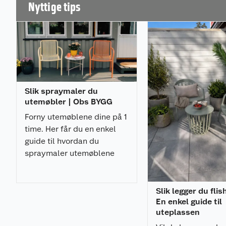
Nyttige tips
på over 8 °C.
Bruksområde
– For ugressbekjempelse på grus, betong, asfalt, mell
blomsterbed, plener etc.
– Tidlig i vekstsesongen, i tørt og solrikt vær
Bruk en sprayflaske, pumpe eller vannkanne me
Slik spraymaler du
Leveringsomfang
utemøbler | Obs BYGG
Forny utemøblene dine på 1
UgressNIX Effekt leveres klar til bruk i 5L dunk
time. Her får du en enkel
guide til hvordan du
Spesifikasjoner
UgressNIX Effekt er klar til bruk. Vanlig forbruk er 0,7
spraymaler utemøblene
UgressNIX Effekt dekker ca 25 m².
med et profesjonelt
resultat.
Slik legger du flis
En enkel guide til
uteplassen