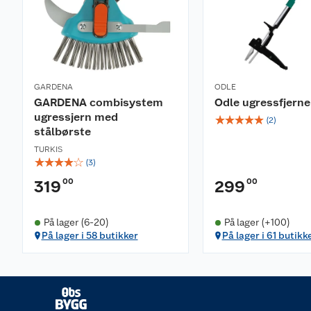
GARDENA
ODLE
GARDENA combisystem
Odle ugressfjerne
ugressjern med
☆
☆
☆
☆
☆
(
2
)
stålbørste
TURKIS
☆
☆
☆
☆
☆
(
3
)
00
00
319
299
På lager (6-20)
På lager (+100)
På lager i 58 butikker
På lager i 61 butikk