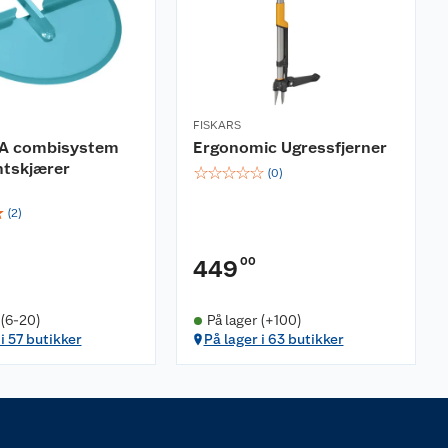
FISKARS
A combisystem
Ergonomic Ugressfjerner
ntskjærer
☆
☆
☆
☆
☆
(
0
)
☆
(
2
)
00
449
 (6-20)
På lager (+100)
i 57 butikker
På lager i 63 butikker