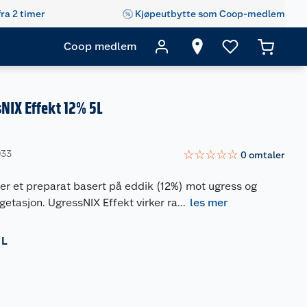
fra 2 timer
Kjøpeutbytte som Coop-medlem
Coop medlem
NIX Effekt 12% 5L
☆
☆
☆
☆
☆
933
0
omtaler
er et preparat basert på eddik (12%) mot ugress og
etasjon. UgressNIX Effekt virker ra
...
les mer
 L