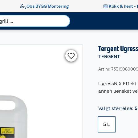
Obs BYGG Montering
Klikk & hent - 
Tergent Ugress
TERGENT
Art nr: 7331908000
UgressNIX Effekt 
annen uønsket veg
Valgt størrelse
:
5
5 L