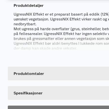
Produktdetaljer
UgressNIX Effekt er et preparat basert på eddik (12
uønsket vegetasjon. UgressNIX Effekt virker raskt og 
nedbrytbart.
Mot ugress på harde overflater (grus, steinheller, bet
på fellesarealer. UgressNIX Effekt har ingen selektiv 
brukes på gressmatter eller annen vegetasjon som sk
UgressNIX Effekt bør aldri benyttes I lukkede rom som
der damp kan skade andre vekster.
Produktegenskaper
Generelt
Behandlingen bør påbegynnes tidlig i vekstsesongen,
rotsystem og frø har spredt seg. Produktet er en bruk
Artikkelnummer
blandes ut med vann.
Påfør produktet over hele ugressplanten ned til rot
Leverandørens artikkelnummer
Produktomtaler
punktbehandling med håndholdt sprøyte eller ryggs
Størrelse
(syrebestandig). Sprøytemengden kan variere avheng
størrelse. Hold sprøytemunnstykket nær ugressplant
Dette produktet har ikke fått noen omtale ennå. Hvis d
vindavdrift. Bruk eventuelt en vannkanne med sprede
Spesifikasjoner
å vanne ut produktet over ugressplanten. Gjenta beh
Maksimalt 3 behandlinger / år og minst 28 dager me
Påfør når det er tørt, sol og vindstille med gjennoms