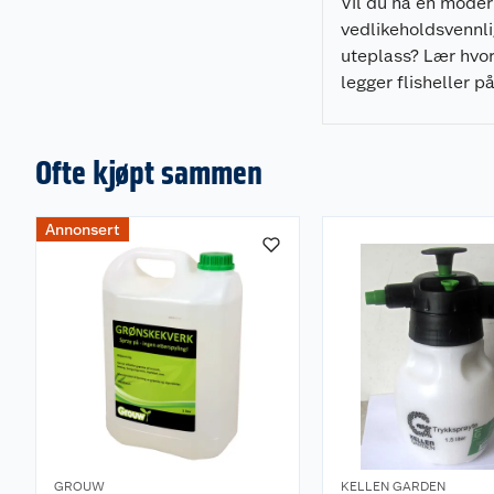
Vil du ha en mode
vedlikeholdsvennl
uteplass? Lær hvo
legger flisheller p
pidestaller enkelt,
som gir et profesjo
resultat.
Ofte kjøpt sammen
Annonsert
GROUW
KELLEN GARDEN