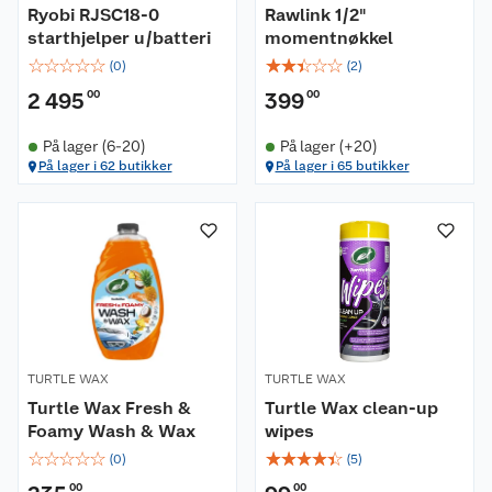
Ryobi RJSC18-0
Rawlink 1/2"
starthjelper u/batteri
momentnøkkel
☆
☆
☆
☆
☆
☆
☆
☆
☆
☆
(
0
)
(
2
)
2 495
00
399
00
På lager (6-20)
På lager (+20)
På lager i 62 butikker
På lager i 65 butikker
TURTLE WAX
TURTLE WAX
Turtle Wax Fresh &
Turtle Wax clean-up
Foamy Wash & Wax
wipes
☆
☆
☆
☆
☆
☆
☆
☆
☆
☆
(
0
)
(
5
)
00
00