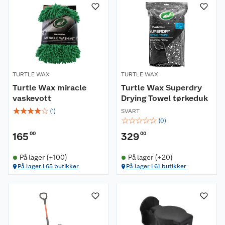
TURTLE WAX
TURTLE WAX
Turtle Wax miracle
Turtle Wax Superdry
vaskevott
Drying Towel tørkeduk
☆
☆
☆
☆
☆
(
1
)
SVART
☆
☆
☆
☆
☆
(
0
)
165
00
329
00
På lager (+100)
På lager (+20)
På lager i 65 butikker
På lager i 61 butikker