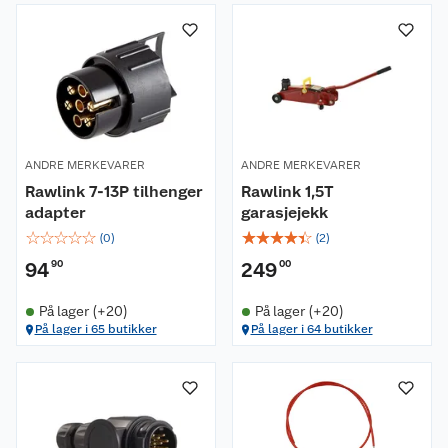
ANDRE MERKEVARER
ANDRE MERKEVARER
Rawlink 7-13P tilhenger
Rawlink 1,5T
adapter
garasjejekk
☆
☆
☆
☆
☆
☆
☆
☆
☆
☆
(
0
)
(
2
)
94
90
249
00
På lager (+20)
På lager (+20)
På lager i 65 butikker
På lager i 64 butikker