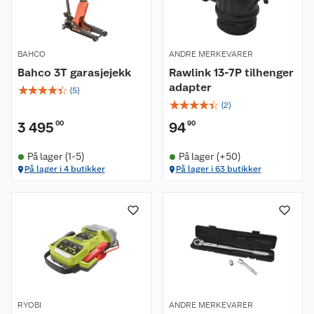
BAHCO
ANDRE MERKEVARER
Bahco 3T garasjejekk
Rawlink 13-7P tilhenger
adapter
☆
☆
☆
☆
☆
(
5
)
☆
☆
☆
☆
☆
(
2
)
3 495
00
94
90
På lager (1-5)
På lager (+50)
På lager i 4 butikker
På lager i 63 butikker
RYOBI
ANDRE MERKEVARER