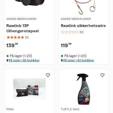
ANDRE MERKEVARER
ANDRE MERKEVARER
Rawlink 13P
Rawlink sikkerhetswire
tilhengerstøpsel
☆
☆
☆
☆
☆
(
0
)
☆
☆
☆
☆
☆
(
2
)
139
00
119
00
På lager (+20)
På lager (+20)
På lager i 62 butikker
På lager i 63 butikker
PINGI
TURTLE WAX