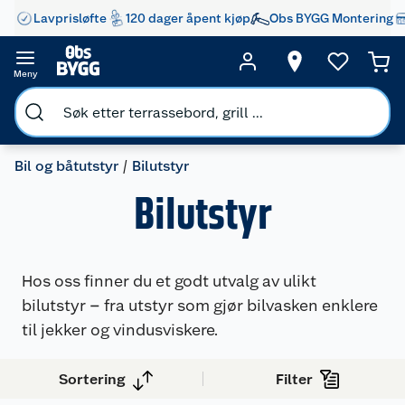
Lavprisløfte
120 dager åpent kjøp
Obs BYGG Montering
Meny
Bil og båtutstyr
Bilutstyr
Bilutstyr
Hos oss finner du et godt utvalg av ulikt
bilutstyr – fra utstyr som gjør bilvasken enklere
til jekker og vindusviskere.
Sortering
Filter