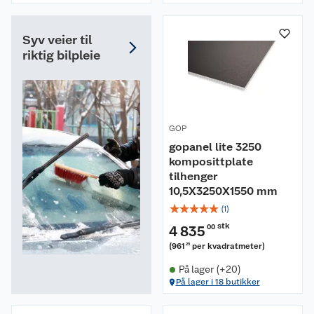
Syv veier til
riktig bilpleie
GOP
gopanel lite 3250
komposittplate
tilhenger
10,5X3250X1550 mm
☆
☆
☆
☆
☆
(
1
)
stk
4 835
00
(
961
per kvadratmeter
)
25
På lager (+20)
På lager i 18 butikker