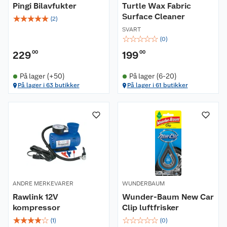
Pingi Bilavfukter
Turtle Wax Fabric
Surface Cleaner
☆
☆
☆
☆
☆
(
2
)
SVART
☆
☆
☆
☆
☆
(
0
)
229
00
199
00
På lager (+50)
På lager (6-20)
På lager i 63 butikker
På lager i 61 butikker
Om oss
Kundeservice
Nyheter
Butikker
Våre merkevarer
Kontakt oss
Våre kjeder
ANDRE MERKEVARER
WUNDERBAUM
Rawlink 12V
Wunder-Baum New Car
Retur- og angrerett
Kjøpsvilkår
Hageinspirasjon
kompressor
Clip luftfrisker
☆
☆
☆
☆
☆
☆
☆
☆
☆
☆
(
1
)
(
0
)
Reklamasjon
Personvern
Lavprisløfte
Oppussing med utemaling