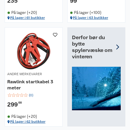
235
99
På lager (+20)
På lager (+100)
På lager i 61 butikker
På lager i 63 butikker
Derfor bør du
bytte
spylervæske om
vinteren
ANDRE MERKEVARER
Rawlink startkabel 3
meter
☆
☆
☆
☆
☆
(
0
)
299
00
På lager (+20)
På lager i 62 butikker