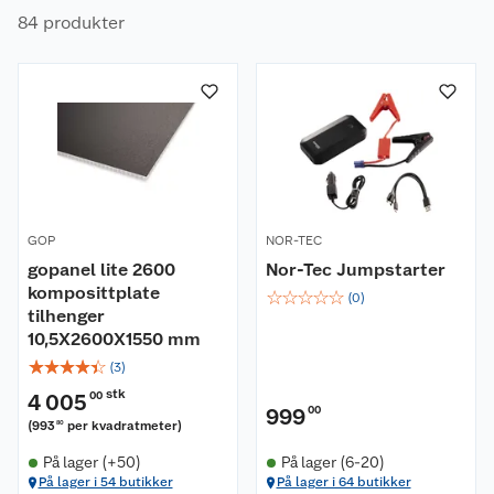
84 produkter
GOP
NOR-TEC
gopanel lite 2600
Nor-Tec Jumpstarter
komposittplate
☆
☆
☆
☆
☆
(
0
)
tilhenger
10,5X2600X1550 mm
☆
☆
☆
☆
☆
(
3
)
stk
4 005
00
999
00
(
993
per kvadratmeter
)
80
På lager (+50)
På lager (6-20)
På lager i 54 butikker
På lager i 64 butikker