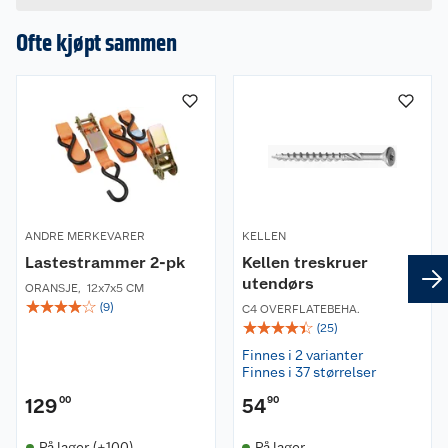
Ofte kjøpt sammen
ANDRE MERKEVARER
KELLEN
Lastestrammer 2-pk
Kellen treskruer
utendørs
ORANSJE
,
12x7x5 CM
☆
☆
☆
☆
☆
(
9
)
C4 OVERFLATEBEHA.
☆
☆
☆
☆
☆
(
25
)
Finnes i 2 varianter
Finnes i 37 størrelser
129
00
54
90
På lager (+100)
På lager