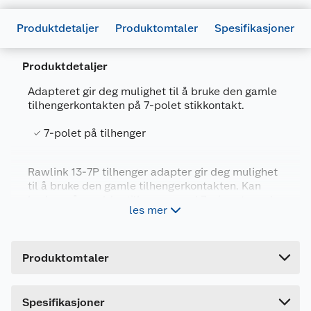
Produktdetaljer
Produktomtaler
Spesifikasjoner
Produktdetaljer
Adapteret gir deg mulighet til å bruke den gamle
tilhengerkontakten på 7-polet stikkontakt.
Generelt
7-polet på tilhenger
Artikkelnummer
5709386198053
Rawlink 13-7P tilhenger adapter gir deg mulighet
Leverandørens artikkelnummer
6510019805
til å bruke den gamle tilhengerkontakten. Kan
Forpakningsmål
brukes på en eldre tilhenger med 7-pins støpsel
les mer
på nyere biler med 13-pins kontakt.
Bruttovekt
0.13 kg
Høyde
19.5 cm
Produktomtaler
Lengde
5.5 cm
Bredde
10.9 cm
Spesifikasjoner