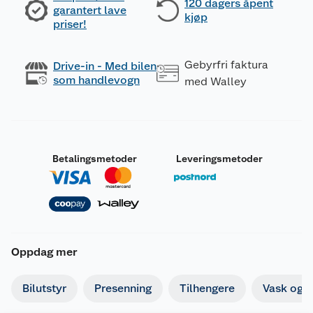
120 dagers åpent
garantert lave
kjøp
priser!
Gebyrfri faktura
Drive-in - Med bilen
som handlevogn
med Walley
Betalingsmetoder
Leveringsmetoder
Oppdag mer
Bilutstyr
Presenning
Tilhengere
Vask og p