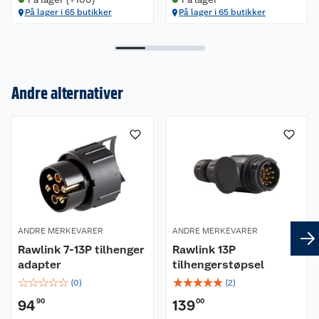
På lager i 65 butikker
På lager i 65 butikker
Om oss
Andre alternativer
Kundeservice
Nyheter
Butikker
Våre merkevarer
Kontakt oss
Våre kjeder
Retur- og angrerett
Kjøpsvilkår
Hageinspirasjon
ANDRE MERKEVARER
ANDRE MERKEVARER
Rawlink 7-13P tilhenger
Rawlink 13P
Reklamasjon
Personvern
Lavprisløfte
Oppussing med utemaling
adapter
tilhengerstøpsel
☆
☆
☆
☆
☆
☆
☆
☆
☆
☆
(
0
)
(
2
)
Ofte stilte spørsmål
Cookies
Åpent kjøp
Oppussing med innemaling
94
90
139
00