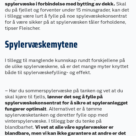
spylervæske i forbindelse med bytting av dekk.
Skal
du på fjellet og forventer under 15 minusgrader, kan det
i tillegg være lurt å fylle på noe spylevæskekonsentrat
for å være sikker på at spylervæsken tåler forholdene,
tipser Fleischer.
Spylervæskemytene
I tillegg til manglende kunnskap rundt forskjellene på
de ulike spylervæskene, så er det mange myter knyttet
både til spylervæskefylling- og effekt.
– Har du sommerspylervæske på tanken og vet at du
skal kjøre til fjells,
lønner det seg å fylle på
spylervæskekonsentrat for å sikre at spyleranlegget
fungerer optimalt
. Alternativet er å tømme
spylervæsketanken og deretter fylle opp med
vinterspylervæske. I tillegg bør du tenke på
blandbarhet.
Vi vet at alle våre spylervæsker er
blandbare, men vi kan ikke garantere at andre er det