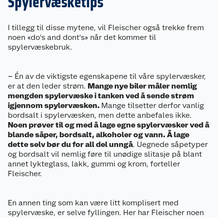
Spylervæsketips
I tillegg til disse mytene, vil Fleischer også trekke frem
noen «do's and dont's» når det kommer til
spylervæskebruk.
– Én av de viktigste egenskapene til våre spylervæsker,
er at den leder strøm.
Mange nye biler måler nemlig
mengden spylervæske i tanken ved å sende strøm
igjennom spylervæsken.
Mange tilsetter derfor vanlig
bordsalt i spylervæsken, men dette anbefales ikke.
Noen prøver til og med å lage egne spylervæsker ved å
Om oss
blande såper, bordsalt, alkoholer og vann. Å lage
dette selv bør du for all del unngå
. Uegnede såpetyper
Kundeservice
og bordsalt vil nemlig føre til unødige slitasje på blant
Nyheter
annet lykteglass, lakk, gummi og krom, forteller
Fleischer.
Butikker
Våre merkevarer
Kontakt oss
Våre kjeder
En annen ting som kan være litt komplisert med
spylervæske, er selve fyllingen. Her har Fleischer noen