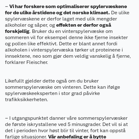
–
Vi har forskere som optimaliserer spylervæskene
for de ulike årstidene og det norske klimaet.
De ulike
spylervæskene er derfor laget med ulik mengder
alkoholer og såper, og
effekten er derfor også
forskjellig
. Bruker du en vinterspylervæske om
sommeren vil for eksempel denne ikke fjerne insekter
og pollen like effektivt. Dette er blant annet fordi
alkoholen i vinterspylervæska tørker ut proteinene i
innsektene, neo som gjør dem veldig vanskelig å fjerne,
forklarer Fleischer.
Likefullt gjelder dette også om du bruker
sommerspylervæske om vinteren. Dette kan ifølge
spylervæskeeksperten i stor grad påvirke
trafikksikkerheten.
– I utgangspunktet danner våre sommerspylervæsker
de første iskrystallene ved 5 minusgrader. Det vil si at
det i perioden hvor høst blir til vinter, fort kan oppstå
farlige situasjoner.
Vår anbefaling er å bytte