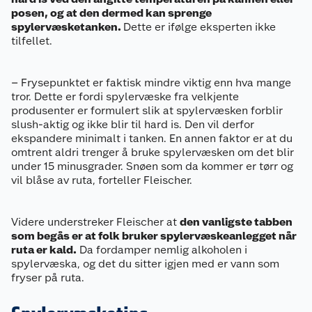
posen, og at den dermed kan sprenge
spylervæsketanken.
Dette er ifølge eksperten ikke
tilfellet.
– Frysepunktet er faktisk mindre viktig enn hva mange
tror. Dette er fordi spylervæske fra velkjente
produsenter er formulert slik at spylervæsken forblir
slush-aktig og ikke blir til hard is. Den vil derfor
ekspandere minimalt i tanken. En annen faktor er at du
omtrent aldri trenger å bruke spylervæsken om det blir
under 15 minusgrader. Snøen som da kommer er tørr og
vil blåse av ruta, forteller Fleischer.
Videre understreker Fleischer at
den vanligste tabben
som begås er at folk bruker spylervæskeanlegget når
ruta er kald.
Da fordamper nemlig alkoholen i
spylervæska, og det du sitter igjen med er vann som
fryser på ruta.