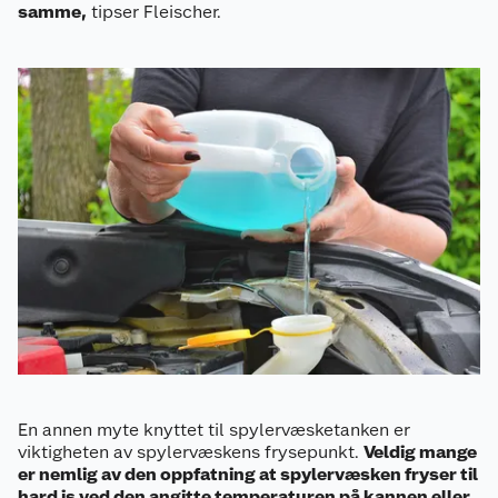
samme,
tipser Fleischer.
En annen myte knyttet til spylervæsketanken er
viktigheten av spylervæskens frysepunkt.
Veldig mange
er nemlig av den oppfatning at spylervæsken fryser til
hard is ved den angitte temperaturen på kannen eller