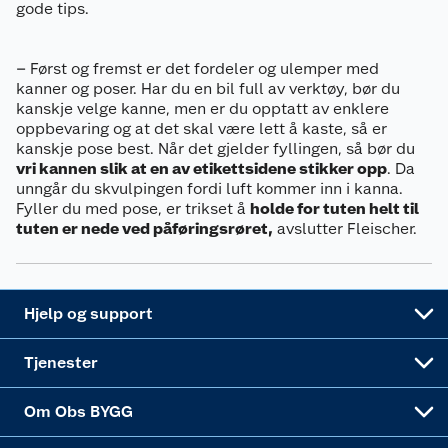
gode tips.
Retur- og angrerett
Kjøpsvilkår
Hageinspirasjon
Reklamasjon
Personvern
Lavprisløfte
Oppussing med utemaling
– Først og fremst er det fordeler og ulemper med
kanner og poser. Har du en bil full av verktøy, bør du
Ofte stilte spørsmål
kanskje velge kanne, men er du opptatt av enklere
Cookies
Åpent kjøp
Oppussing med innemaling
oppbevaring og at det skal være lett å kaste, så er
kanskje pose best. Når det gjelder fyllingen, så bør du
Pakkesporing
Monteringstjenester
Ledige stillinger
Coop medlem
Grillens verden
Hage og utemiljø
vri kannen slik at en av etikettsidene stikker opp
. Da
unngår du skvulpingen fordi luft kommer inn i kanna.
Leveringstid
Leie tilhenger
Bærekraft
Retur av el-avfall
Et varmere hjem
Fyller du med pose, er trikset å
Gulv
holde for tuten helt til
tuten er nede ved påføringsrøret,
avslutter Fleischer.
Betalingsalternativer
Leie verktøy
Sikkerhetsdatablad
Drive in
Tips og råd
Trelast og byggevarer
Leveringsalternativer
Nøkkelfiling
Samvirkelag
Coop Mastercard
Live-shopping
Maling
Hjelp og support
Alle tjenester
Virksomheten
Klikk og hent
DIY-prosjekter
Verktøy
Tjenester
Sponsorvirksomheten
Coop Bedriftskort
Hytte og beredskapsutstyr
Dører
Om Obs BYGG
Obs BYGG Montering
Gavetips
Vindu