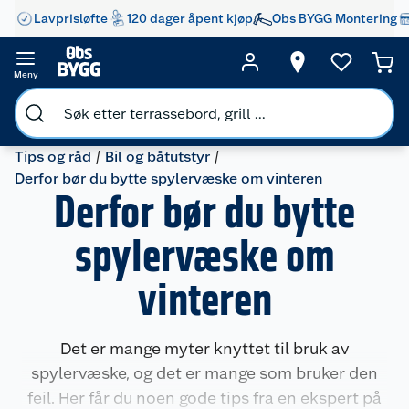
Lavprisløfte
120 dager åpent kjøp
Obs BYGG Montering
Meny
Tips og råd
Bil og båtutstyr
Derfor bør du bytte spylervæske om vinteren
Derfor bør du bytte
spylervæske om
vinteren
Det er mange myter knyttet til bruk av
spylervæske, og det er mange som bruker den
feil. Her får du noen gode tips fra en ekspert på