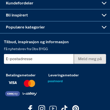
Kundefordeler
Annonserte varer
Hjem, rengjøring og hvitevarer
Bli inspirert
Varme
Populære kategorier
Tilbud, inspirasjon og informasjon
Få nyhetsbrev fra Obs BYGG
E-postadresse
Meld meg på
Betalingsmetoder
Leveringsmetoder