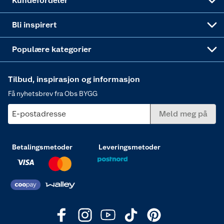
Kundefordeler
Annonserte varer
Hjem, rengjøring og hvitevarer
Bli inspirert
Varme
Populære kategorier
Tilbud, inspirasjon og informasjon
Få nyhetsbrev fra Obs BYGG
E-postadresse
Meld meg på
Betalingsmetoder
Leveringsmetoder