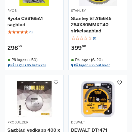
RYOBI
STANLEY
Ryobi CSB165A1
Stanley STA15645
sagblad
254X30MMXT40
sirkelsagblad
☆
☆
☆
☆
☆
(
1
)
☆
☆
☆
☆
☆
(
0
)
298
00
399
00
På lager (+50)
På lager (6-20)
På lager i 65 butikker
På lager i 65 butikker
Om oss
Kundeservice
Nyheter
Butikker
Våre merkevarer
Kontakt oss
Våre kjeder
PROBUILDER
DEWALT
Sagblad vedkapp 400 x
DEWALT DT1471
Retur- og angrerett