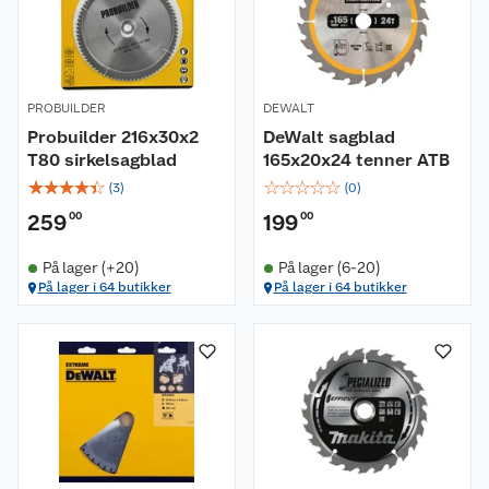
PROBUILDER
DEWALT
Probuilder 216x30x2
DeWalt sagblad
T80 sirkelsagblad
165x20x24 tenner ATB
☆
☆
☆
☆
☆
☆
☆
☆
☆
☆
(
3
)
(
0
)
259
00
199
00
På lager (+20)
På lager (6-20)
På lager i 64 butikker
På lager i 64 butikker