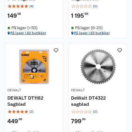
☆
☆
☆
☆
☆
☆
☆
☆
☆
☆
(
4
)
(
0
)
149
00
1 195
00
På lager (+50)
På lager (6-20)
På lager i 62 butikker
På lager i 63 butikker
DEWALT
DEWALT
DEWALT DT1182
DeWalt DT4322
Sagblad
sagblad
☆
☆
☆
☆
☆
☆
☆
☆
☆
☆
(
2
)
(
0
)
449
00
799
00