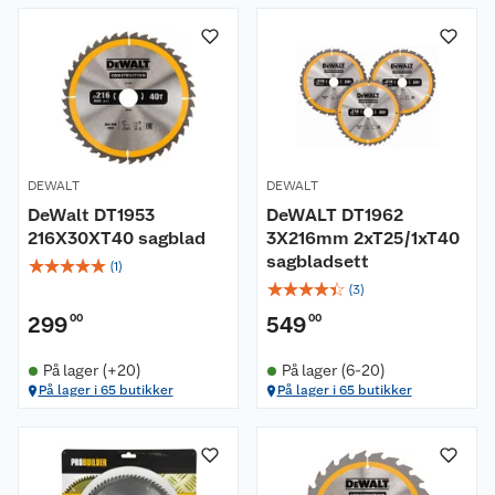
DEWALT
DEWALT
DeWalt DT1953
DeWALT DT1962
216X30XT40 sagblad
3X216mm 2xT25/1xT40
sagbladsett
☆
☆
☆
☆
☆
(
1
)
☆
☆
☆
☆
☆
(
3
)
299
00
549
00
På lager (+20)
På lager (6-20)
På lager i 65 butikker
På lager i 65 butikker