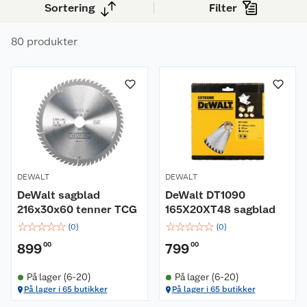
Sortering
Filter
finere og mer presist snitt. Her finner du
sirkelsagblader til tre, laminat, aluminium og
80 produkter
andre materialer, til håndholdte sirkelsager,
kapp- og gjærsager, bordsager og enkelte
dykksager.
DEWALT
DEWALT
DeWalt sagblad
DeWalt DT1090
216x30x60 tenner TCG
165X20XT48 sagblad
☆
☆
☆
☆
☆
☆
☆
☆
☆
☆
(
0
)
(
0
)
899
00
799
00
På lager (6-20)
På lager (6-20)
På lager i 65 butikker
På lager i 65 butikker