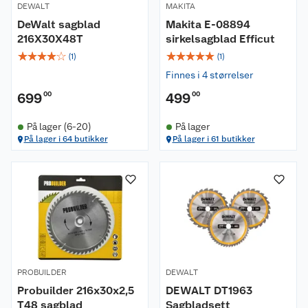
DEWALT
MAKITA
DeWalt sagblad
Makita E-08894
216X30X48T
sirkelsagblad Efficut
☆
☆
☆
☆
☆
☆
☆
☆
☆
☆
(
1
)
(
1
)
Finnes i 4 størrelser
699
00
499
00
På lager (6-20)
På lager
På lager i 64 butikker
På lager i 61 butikker
PROBUILDER
DEWALT
Probuilder 216x30x2,5
DEWALT DT1963
T48 sagblad
Sagbladsett