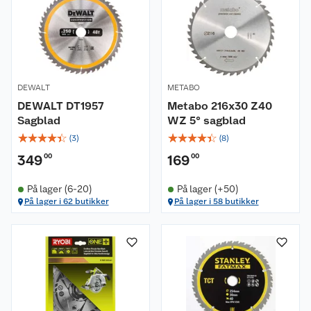
DEWALT
METABO
DEWALT DT1957
Metabo 216x30 Z40
Sagblad
WZ 5° sagblad
☆
☆
☆
☆
☆
☆
☆
☆
☆
☆
(
3
)
(
8
)
349
00
169
00
På lager (6-20)
På lager (+50)
På lager i 62 butikker
På lager i 58 butikker