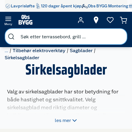
Lavprisløfte
120 dager åpent kjøp
Obs BYGG Montering
Meny
...
Tilbehør elektroverktøy
Sagblader
Sirkelsagblader
Sirkelsagblader
Valg av sirkelsagblader har stor betydning for
både hastighet og snittkvalitet. Velg
sirkelsagblad med riktig diameter og
hulldimensjon til sagen, og tilpass antall tenner
les mer
etter materialet og ønsket snitt. Færre tenner
gir raske og grove kutt, mens flere tenner gir et