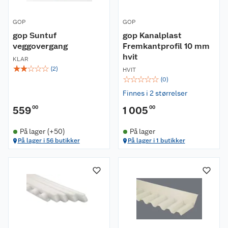
GOP
GOP
gop Suntuf
gop Kanalplast
veggovergang
Fremkantprofil 10 mm
hvit
KLAR
☆
☆
☆
☆
☆
(
2
)
HVIT
☆
☆
☆
☆
☆
(
0
)
Finnes i 2 størrelser
559
00
1 005
00
På lager (+50)
På lager
På lager i 56 butikker
På lager i 1 butikker