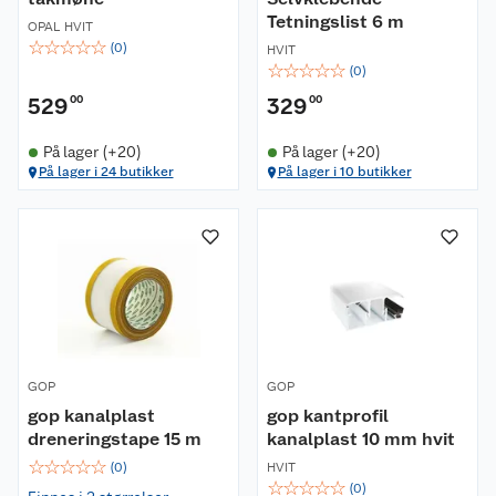
Tetningslist 6 m
OPAL HVIT
☆
☆
☆
☆
☆
(
0
)
HVIT
☆
☆
☆
☆
☆
(
0
)
529
00
329
00
På lager (+20)
På lager (+20)
På lager i 24 butikker
På lager i 10 butikker
GOP
GOP
gop kanalplast
gop kantprofil
dreneringstape 15 m
kanalplast 10 mm hvit
☆
☆
☆
☆
☆
(
0
)
HVIT
☆
☆
☆
☆
☆
(
0
)