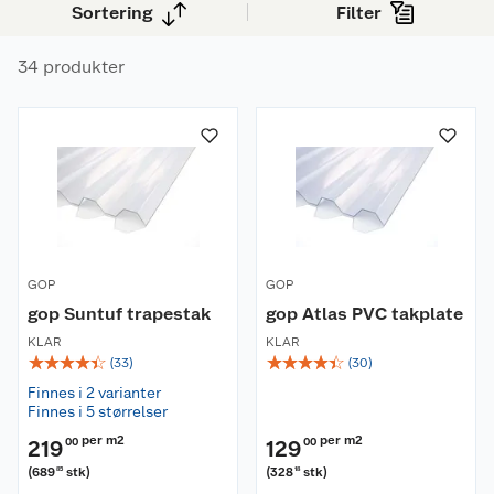
Sortering
Filter
34 produkter
GOP
GOP
gop Suntuf trapestak
gop Atlas PVC takplate
KLAR
KLAR
☆
☆
☆
☆
☆
☆
☆
☆
☆
☆
(
33
)
(
30
)
Finnes i 2 varianter
Finnes i 5 størrelser
per m2
per m2
219
00
129
00
(
689
stk
)
(
328
stk
)
85
18