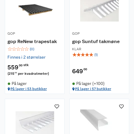
GOP
GOP
gop ReNew trapestak
gop Suntuf takmøne
☆
☆
☆
☆
☆
(
0
)
KLAR
☆
☆
☆
☆
☆
(
1
)
Finnes i 2 størrelser
stk
559
00
649
00
(
215
per kvadratmeter
)
00
På lager
På lager (+100)
På lager i 53 butikker
På lager i 57 butikker