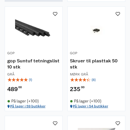
GOP
GOP
gop Suntuf tetningslist
Skruer til plasttak 50
10 stk
stk
GRÅ
MØRK GRÅ
☆
☆
☆
☆
☆
☆
☆
☆
☆
☆
(
1
)
(
8
)
489
00
235
00
På lager (+100)
På lager (+100)
På lager i 59 butikker
På lager i 54 butikker