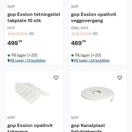
GOP
GOP
gop Esslon tetningslist
gop Esslon opalhvit
takplate 10 stk
veggovergang
HVIT
OPAL HVIT
☆
☆
☆
☆
☆
☆
☆
☆
☆
☆
(
0
)
(
0
)
499
00
489
00
På lager (+20)
På lager (+20)
På lager i 13 butikker
På lager i 24 butikker
GOP
GOP
gop Esslon opalhvit
gop Kanalplast
takmøne
Selvklebende