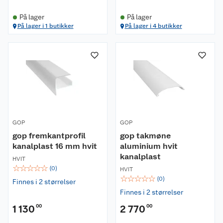
På lager
På lager
På lager i 1 butikker
På lager i 4 butikker
Om oss
Kundeservice
Nyheter
GOP
GOP
Butikker
Våre merkevarer
gop fremkantprofil
gop takmøne
kanalplast 16 mm hvit
aluminium hvit
Kontakt oss
Våre kjeder
kanalplast
HVIT
☆
☆
☆
☆
☆
(
0
)
HVIT
Retur- og angrerett
Kjøpsvilkår
Hageinspirasjon
☆
☆
☆
☆
☆
(
0
)
Finnes i 2 størrelser
Finnes i 2 størrelser
Reklamasjon
Personvern
Lavprisløfte
Oppussing med utemaling
1 130
00
2 770
00
Ofte stilte spørsmål
Cookies
Åpent kjøp
Oppussing med innemaling