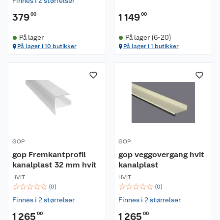
Finnes i 2 størrelser
379
00
1 149
00
På lager
På lager (6-20)
På lager i 10 butikker
På lager i 1 butikker
GOP
GOP
gop Fremkantprofil
gop veggovergang hvit
kanalplast 32 mm hvit
kanalplast
HVIT
HVIT
☆
☆
☆
☆
☆
☆
☆
☆
☆
☆
(
0
)
(
0
)
Finnes i 2 størrelser
Finnes i 2 størrelser
1 265
00
1 265
00