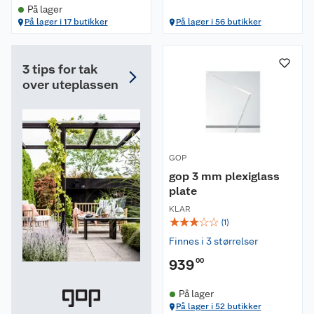
På lager
På lager i 17 butikker
På lager i 56 butikker
3 tips for tak
over uteplassen
GOP
gop 3 mm plexiglass
plate
KLAR
☆
☆
☆
☆
☆
(
1
)
Finnes i 3 størrelser
939
00
På lager
På lager i 52 butikker