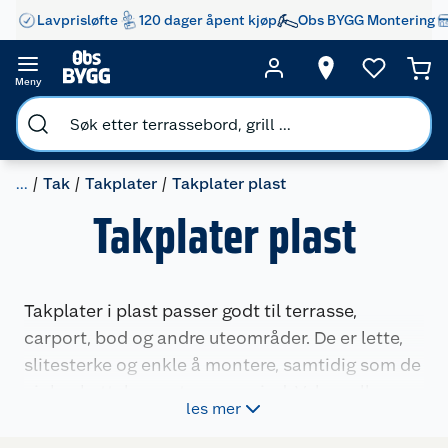
Lavprisløfte
120 dager åpent kjøp
Obs BYGG Montering
Meny
...
Tak
Takplater
Takplater plast
Takplater plast
Takplater i plast passer godt til terrasse,
carport, bod og andre uteområder. De er lette,
slitesterke og enkle å montere, samtidig som de
gir beskyttelse mot vær og vind. Velg mellom
les mer
klare og opale takplater samt tilbehør for en
komplett takløsning.