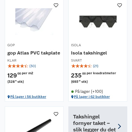
GOP
ISOLA
gop Atlas PVC takplate
Isola takshingel
KLAR
SVART
☆
☆
☆
☆
☆
☆
☆
☆
☆
☆
(
30
)
(
21
)
per m2
per kvadratmeter
129
00
235
00
(
328
stk
)
(
693
stk
)
18
25
På lager (+100)
På lager i 56 butikker
På lager i 62 butikker
Takshingel
fornyer taket –
slik legger du det