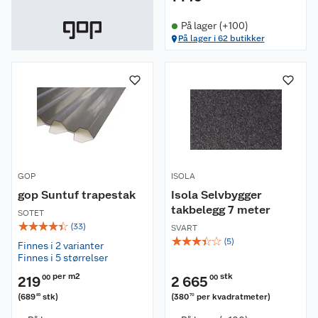
På lager (+100)
På lager i 62 butikker
GOP
ISOLA
gop Suntuf trapestak
Isola Selvbygger
takbelegg 7 meter
SOTET
☆
☆
☆
☆
☆
(
33
)
SVART
☆
☆
☆
☆
☆
(
5
)
Finnes i 2 varianter
Finnes i 5 størrelser
per m2
stk
219
00
2 665
00
(
689
stk
)
(
380
per kvadratmeter
)
85
70