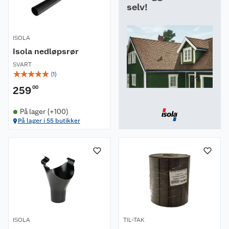
selv!
ISOLA
Isola nedløpsrør
SVART
☆
☆
☆
☆
☆
(
1
)
259
00
På lager (+100)
På lager i 55 butikker
ISOLA
TIL-TAK