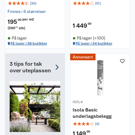
☆
☆
☆
☆
☆
☆
☆
☆
☆
☆
(
36
)
(
10
)
Finnes i 6 størrelser
per m2
195
00
1 449
00
(
390
stk
)
00
På lager
På lager (+100)
På lager i 58 butikker
På lager i 54 butikker
Annonsert
3 tips for tak
over uteplassen
ISOLA
Isola Basic
underlagsbelegg
☆
☆
☆
☆
☆
(
4
)
1 149
00