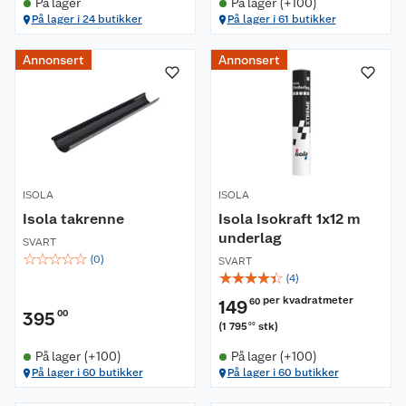
På lager
På lager (+100)
På lager i 24 butikker
På lager i 61 butikker
Annonsert
Annonsert
ISOLA
ISOLA
Isola takrenne
Isola Isokraft 1x12 m
underlag
SVART
☆
☆
☆
☆
☆
(
0
)
SVART
☆
☆
☆
☆
☆
(
4
)
per kvadratmeter
149
60
395
00
(
1 795
stk
)
00
På lager (+100)
På lager (+100)
På lager i 60 butikker
På lager i 60 butikker