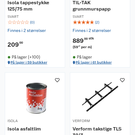
Isola tappestykke
TIL-TAK
125/75 mm
grunnmurspapp
SVART
SVART
☆
☆
☆
☆
☆
☆
☆
☆
☆
☆
(
0
)
(
2
)
Finnes i 2 størrelser
Finnes i 2 størrelser
stk
889
00
209
00
(
59
per m
)
27
På lager (+100)
På lager
På lager i 59 butikker
På lager i 61 butikker
ISOLA
VERFORM
Isola asfaltlim
Verform takstige TLS