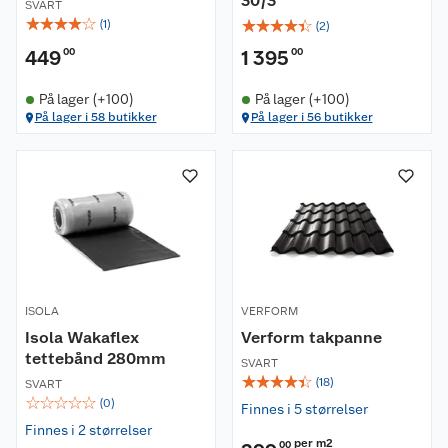
30/3
SVART
☆
☆
☆
☆
☆
☆
☆
☆
☆
☆
(
1
)
(
2
)
449
00
1 395
00
På lager (+100)
På lager (+100)
På lager i 58 butikker
På lager i 56 butikker
ISOLA
VERFORM
Isola Wakaflex
Verform takpanne
tettebånd 280mm
SVART
☆
☆
☆
☆
☆
(
18
)
SVART
☆
☆
☆
☆
☆
(
0
)
Finnes i 5 størrelser
Finnes i 2 størrelser
per m2
00