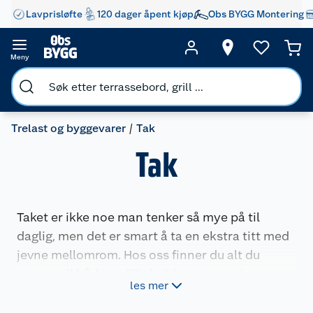
Lavprisløfte
120 dager åpent kjøp
Obs BYGG Montering
Meny
Trelast og byggevarer
Tak
Tak
Taket er ikke noe man tenker så mye på til
daglig, men det er smart å ta en ekstra titt med
jevne mellomrom. Hos oss finner du alt du
trenger til både vedlikehold og reparasjon av
les mer
taket – og alt du trenger hvis du har planer om å
bytte hele taket.