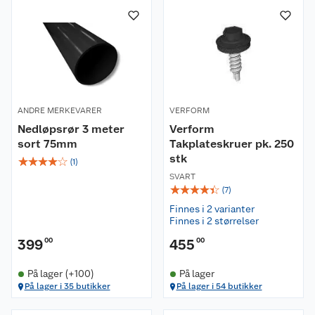
ANDRE MERKEVARER
VERFORM
Nedløpsrør 3 meter
Verform
sort 75mm
Takplateskruer pk. 250
stk
☆
☆
☆
☆
☆
(
1
)
SVART
☆
☆
☆
☆
☆
(
7
)
Finnes i 2 varianter
Finnes i 2 størrelser
399
00
455
00
På lager (+100)
På lager
På lager i 35 butikker
På lager i 54 butikker