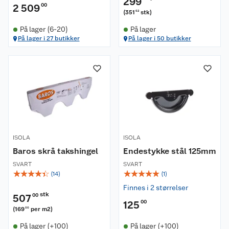
299
2 509
00
(
351
stk
)
62
På lager (6-20)
På lager
På lager i 27 butikker
På lager i 50 butikker
Om oss
Kundeservice
Nyheter
Butikker
Våre merkevarer
ISOLA
ISOLA
Kontakt oss
Våre kjeder
Baros skrå takshingel
Endestykke stål 125mm
SVART
SVART
Retur- og angrerett
Kjøpsvilkår
Hageinspirasjon
☆
☆
☆
☆
☆
☆
☆
☆
☆
☆
(
14
)
(
1
)
Finnes i 2 størrelser
Reklamasjon
Personvern
Lavprisløfte
Oppussing med utemaling
stk
507
00
125
00
(
169
per m2
)
00
Ofte stilte spørsmål
Cookies
Åpent kjøp
Oppussing med innemaling
På lager (+100)
På lager (+100)