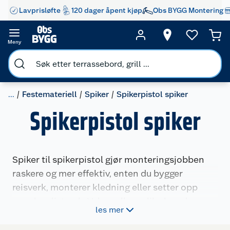
Lavprisløfte
120 dager åpent kjøp
Obs BYGG Montering
Meny
...
Festemateriell
Spiker
Spikerpistol spiker
Spikerpistol spiker
Spiker til spikerpistol gjør monteringsjobben
raskere og mer effektiv, enten du bygger
reisverk, monterer kledning eller setter opp
panel og listverk. Velg mellom ulike lengder,
les mer
dimensjoner og utførelser som passer
spikerpistolen og bruksområdet ditt.