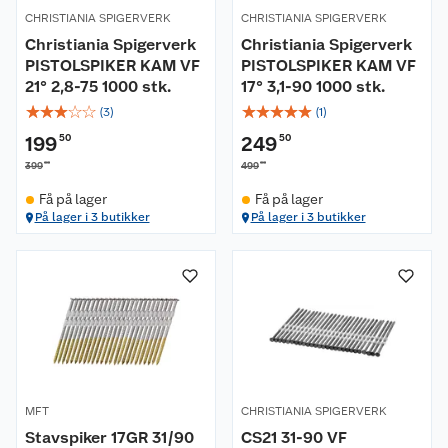
CHRISTIANIA SPIGERVERK
CHRISTIANIA SPIGERVERK
Christiania Spigerverk
Christiania Spigerverk
PISTOLSPIKER KAM VF
PISTOLSPIKER KAM VF
21° 2,8-75 1000 stk.
17° 3,1-90 1000 stk.
☆
☆
☆
☆
☆
☆
☆
☆
☆
☆
(
3
)
(
1
)
199
50
249
50
00
00
399
499
Få på lager
Få på lager
Om oss
På lager i 3 butikker
På lager i 3 butikker
Kundeservice
Nyheter
Butikker
Våre merkevarer
Kontakt oss
Våre kjeder
Retur- og angrerett
Kjøpsvilkår
Hageinspirasjon
MFT
CHRISTIANIA SPIGERVERK
Stavspiker 17GR 31/90
CS21 31-90 VF
Reklamasjon
Personvern
Lavprisløfte
Oppussing med utemaling