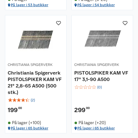
På lager i 53 butikker
På lager i 54 butikker
CHRISTIANIA SPIGERVERK
CHRISTIANIA SPIGERVERK
Christiania Spigerverk
PISTOLSPIKER KAM VF
PISTOLSPIKER KAM VF
17° 3,1-90 A500
21° 2,8-65 A500 (500
☆
☆
☆
☆
☆
(
0
)
stk.)
☆
☆
☆
☆
☆
(
2
)
199
00
299
00
På lager (+100)
På lager (+20)
På lager i 65 butikker
På lager i 65 butikker