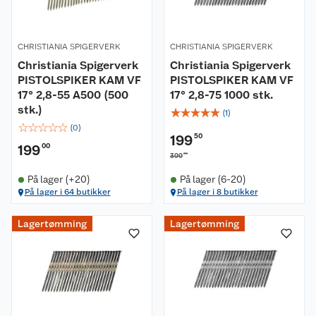
CHRISTIANIA SPIGERVERK
CHRISTIANIA SPIGERVERK
Christiania Spigerverk
Christiania Spigerverk
PISTOLSPIKER KAM VF
PISTOLSPIKER KAM VF
17° 2,8-55 A500 (500
17° 2,8-75 1000 stk.
stk.)
☆
☆
☆
☆
☆
(
1
)
☆
☆
☆
☆
☆
(
0
)
199
50
199
00
00
399
På lager (+20)
På lager (6-20)
På lager i 64 butikker
På lager i 8 butikker
Lagertømming
Lagertømming