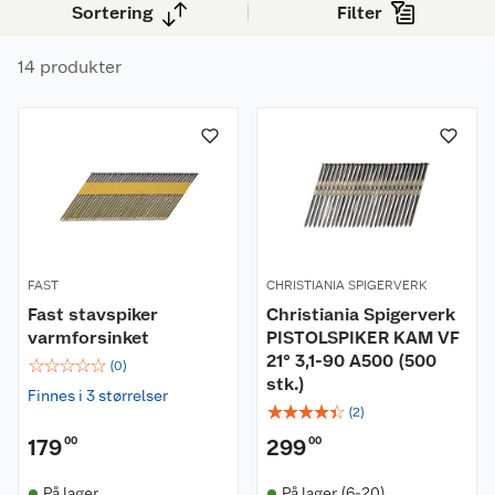
Sortering
Filter
14 produkter
FAST
CHRISTIANIA SPIGERVERK
Fast stavspiker
Christiania Spigerverk
varmforsinket
PISTOLSPIKER KAM VF
21° 3,1-90 A500 (500
☆
☆
☆
☆
☆
(
0
)
stk.)
Finnes i 3 størrelser
☆
☆
☆
☆
☆
(
2
)
179
00
299
00
På lager
På lager (6-20)