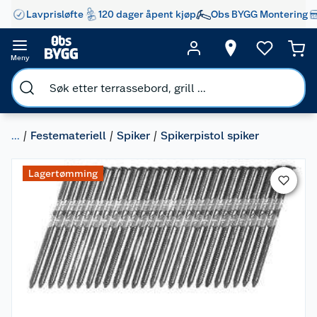
Lavprisløfte
120 dager åpent kjøp
Obs BYGG Montering
Meny
...
Festemateriell
Spiker
Spikerpistol spiker
Lagertømming