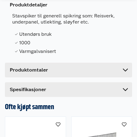
Produktdetaljer
Generelt
Stavspiker til generell spikring som: Reisverk,
underpanel, utlekting, sløyfer etc.
Artikkelnummer
7318470246983
Leverandørens artikkelnummer
75620
Utendørs bruk
1000
Forpakningsmål
Varmgalvanisert
Bruttovekt
5.52 kg
Høyde
8.4 cm
Produktomtaler
Lengde
23.2 cm
Bredde
19.5 cm
Spesifikasjoner
Ofte kjøpt sammen