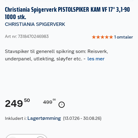
Christiania Spigerverk PISTOLSPIKER KAM VF 17° 3,1-90
1000 stk.
CHRISTIANIA SPIGERVERK
Art nr: 7318470246983
☆
☆
☆
☆
☆
1
omtaler
Stavspiker til generell spikring som: Reisverk,
underpanel, utlekting, sløyfer etc.
-
les mer
50
249
00
499
Lagertømming
Inkludert i:
(13.07.26 - 30.08.26)