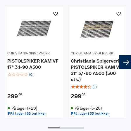
Om oss
Kundeservice
Nyheter
Butikker
Våre merkevarer
Kontakt oss
Våre kjeder
CHRISTIANIA SPIGERVERK
CHRISTIANIA SPIGERVERK
PISTOLSPIKER KAM VF
Christiania Spigerverk
Retur- og angrerett
Kjøpsvilkår
Hageinspirasjon
17° 3,1-90 A500
PISTOLSPIKER KAM VF
21° 3,1-90 A500 (500
☆
☆
☆
☆
☆
Reklamasjon
(
0
)
Personvern
Lavprisløfte
Oppussing med utemaling
stk.)
☆
☆
☆
☆
☆
(
2
)
Ofte stilte spørsmål
Cookies
Åpent kjøp
Oppussing med innemaling
299
00
299
00
Pakkesporing
Monteringstjenester
Ledige stillinger
Coop medlem
Grillens verden
Hage og utemiljø
På lager (+20)
På lager (6-20)
På lager i 65 butikker
På lager i 53 butikker
Leveringstid
Leie tilhenger
Bærekraft
Retur av el-avfall
Et varmere hjem
Gulv
Betalingsalternativer