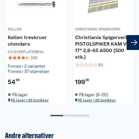
KELLEN
CHRISTIANIA SPIGERVERK
Kellen treskruer
Christiania Spigerverk
utendørs
PISTOLSPIKER KAM VF
17° 2,8-65 A500 (500
C4 OVERFLATEBEHA.
stk.)
☆
☆
☆
☆
☆
(
26
)
☆
☆
☆
☆
☆
(
0
)
Finnes i 2 varianter
Finnes i 37 størrelser
54
90
199
00
På lager
På lager (6-20)
På lager i 65 butikker
På lager i 65 butikker
Andre alternativer