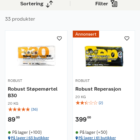
Sortering
Filter
ute og inne.
33 produkter
Annonsert
ROBUST
ROBUST
Robust Støpemørtel
Robust Reperasjon
B30
20 KG
☆
☆
☆
☆
☆
(
2
)
20 KG
☆
☆
☆
☆
☆
(
36
)
89
00
399
00
På lager (+100)
På lager (+50)
På lager i 63 butikker
På lager i 61 butikker