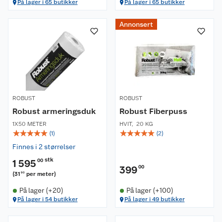
På lager i 65 butikker
På lager i 65 butikker
Annonsert
ROBUST
ROBUST
Robust armeringsduk
Robust Fiberpuss
1X50 METER
HVIT
,
20 KG
☆
☆
☆
☆
☆
☆
☆
☆
☆
☆
(
1
)
(
2
)
Finnes i 2 størrelser
stk
1 595
00
399
00
(
31
per meter
)
90
På lager (+20)
På lager (+100)
På lager i 54 butikker
På lager i 49 butikker