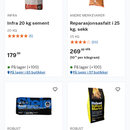
INFRA
ANDRE MERKEVARER
Infra 20 kg sement
Reparasjonsasfalt i 25
kg. sekk
20 KG
☆
☆
☆
☆
☆
(
5
)
25 KG
☆
☆
☆
☆
☆
(
20
)
stk
269
00
179
00
(
10
per kilogram
)
76
På lager (+100)
På lager (+100)
På lager i 63 butikker
På lager i 57 butikker
ROBUST
ROBUST