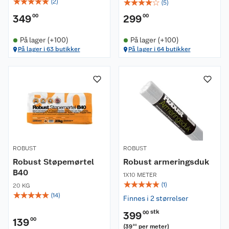
☆
☆
☆
☆
☆
☆
☆
☆
☆
☆
(
2
)
(
5
)
349
00
299
00
På lager (+100)
På lager (+100)
På lager i 63 butikker
På lager i 64 butikker
ROBUST
ROBUST
Robust Støpemørtel
Robust armeringsduk
B40
1X10 METER
☆
☆
☆
☆
☆
(
1
)
20 KG
☆
☆
☆
☆
☆
(
14
)
Finnes i 2 størrelser
stk
399
00
139
00
(
39
per meter
)
90