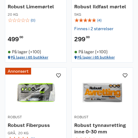
Robust Limemørtel
Robust Ildfast mørtel
20 KG
5KG
☆
☆
☆
☆
☆
☆
☆
☆
☆
☆
(
0
)
(
4
)
Finnes i 2 størrelser
499
00
299
00
På lager (+100)
På lager (+100)
På lager i 65 butikker
På lager i 65 butikker
Annonsert
ROBUST
ROBUST
Robust Fiberpuss
Robust tynnavretting
inne 0-30 mm
GRÅ
,
20 KG