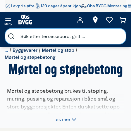
Lavprisløfte
120 dager åpent kjøp
Obs BYGG Montering
Meny
...
Byggevarer
Mørtel og støp
Mørtel og støpebetong
Mørtel og støpebetong
Mørtel og støpebetong brukes til støping,
muring, pussing og reparasjon i både små og
store byggeprosjekter. Enten du skal sette opp
mur, støpe gulv eller utbedre skader, er riktig
les mer
produkt viktig for et godt resultat. Her finner du
mørtel og støpebetong til ulike bruksområder