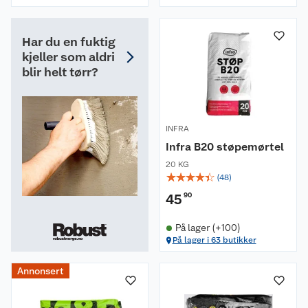
Har du en fuktig
kjeller som aldri
blir helt tørr?
INFRA
Infra B20 støpemørtel
20 KG
☆
☆
☆
☆
☆
(
48
)
45
90
På lager (+100)
På lager i 63 butikker
Annonsert