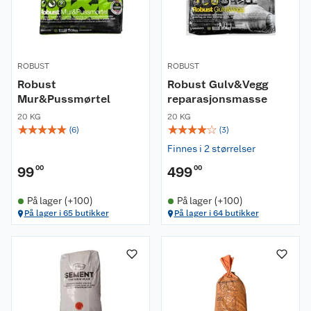
ROBUST
ROBUST
Robust
Robust Gulv&Vegg
Mur&Pussmørtel
reparasjonsmasse
20 KG
20 KG
☆
☆
☆
☆
☆
☆
☆
☆
☆
☆
(
6
)
(
3
)
Finnes i 2 størrelser
99
00
499
00
På lager (+100)
På lager (+100)
På lager i 65 butikker
På lager i 64 butikker