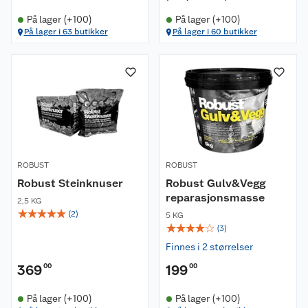
På lager (+100)
På lager (+100)
På lager i 63 butikker
På lager i 60 butikker
ROBUST
ROBUST
Robust Steinknuser
Robust Gulv&Vegg
reparasjonsmasse
2,5 KG
☆
☆
☆
☆
☆
(
2
)
5 KG
☆
☆
☆
☆
☆
(
3
)
Finnes i 2 størrelser
369
00
199
00
På lager (+100)
På lager (+100)