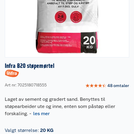
Infra B20 støpemørtel
Art nr: 7025180718555
☆
☆
☆
☆
☆
48
omtaler
Laget av sement og gradert sand. Benyttes til
støpearbeider ute og inne, enten som påstøp eller
forskaling.
-
les mer
Valgt størrelse
:
20 KG