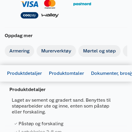
Oppdag mer
Armering
Murerverktøy
Mørtel og støp
Is
Produktdetaljer
Produktomtaler
Dokumenter, brosj
Produktdetaljer
Laget av sement og gradert sand. Benyttes til
støpearbeider ute og inne, enten som påstøp
eller forskaling.
Påstøp og forskaling
Generelt
Lagtykkelse 2-8 cm