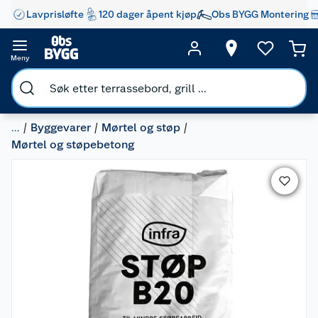
Lavprisløfte
120 dager åpent kjøp
Obs BYGG Montering
Meny
...
Byggevarer
Mørtel og støp
Mørtel og støpebetong