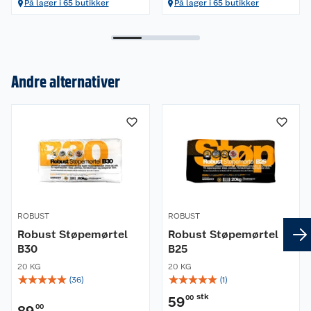
På lager i 65 butikker
På lager i 65 butikker
Andre alternativer
Om oss
Kundeservice
Nyheter
Butikker
Våre merkevarer
Kontakt oss
Våre kjeder
ROBUST
ROBUST
Retur- og angrerett
Kjøpsvilkår
Hageinspirasjon
Robust Støpemørtel
Robust Støpemørtel
B30
B25
Reklamasjon
Personvern
Lavprisløfte
Oppussing med utemaling
20 KG
20 KG
☆
☆
☆
☆
☆
☆
☆
☆
☆
☆
(
36
)
(
1
)
Ofte stilte spørsmål
Cookies
Åpent kjøp
Oppussing med innemaling
stk
59
00
00