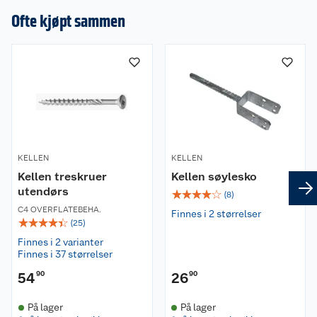
Ofte kjøpt sammen
KELLEN
KELLEN
Kellen treskruer
Kellen søylesko
utendørs
☆
☆
☆
☆
☆
(
8
)
C4 OVERFLATEBEHA.
Finnes i 2 størrelser
☆
☆
☆
☆
☆
(
25
)
Finnes i 2 varianter
Finnes i 37 størrelser
54
90
26
90
På lager
På lager