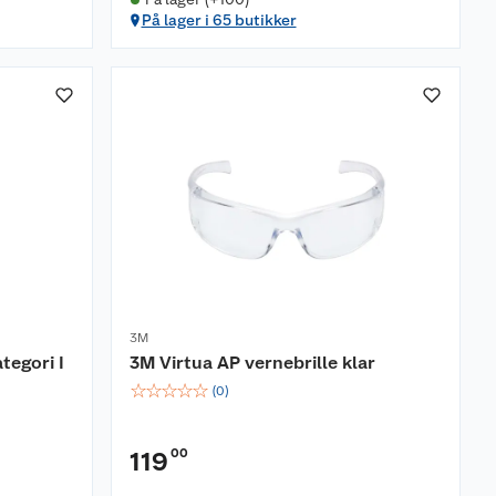
På lager i 65 butikker
3M
tegori I
3M Virtua AP vernebrille klar
☆
☆
☆
☆
☆
(
0
)
00
119