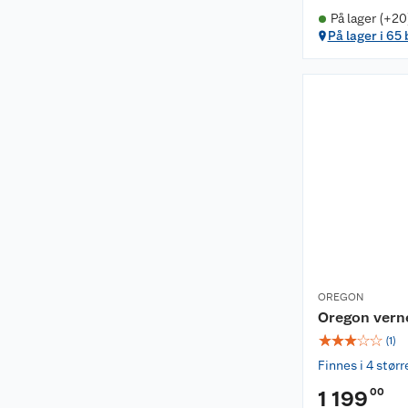
På lager (+20
På lager i 65
OREGON
Oregon vern
☆
☆
☆
☆
☆
(
1
)
Finnes i 4 størr
00
1 199