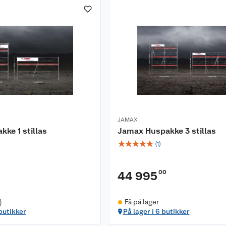
JAMAX
ke 1 stillas
Jamax Huspakke 3 stillas
☆
☆
☆
☆
☆
(
1
)
00
44 995
)
Få på lager
 butikker
På lager i 6 butikker