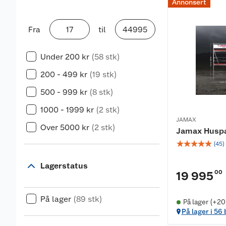
Annonsert
Fra
til
Under 200 kr
(58 stk)
200 - 499 kr
(19 stk)
500 - 999 kr
(8 stk)
1000 - 1999 kr
(2 stk)
JAMAX
Over 5000 kr
(2 stk)
Jamax Huspak
☆
☆
☆
☆
☆
(
45
)
Lagerstatus
00
19 995
På lager
(89 stk)
På lager (+20
På lager i 56