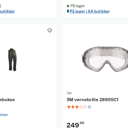
)
På lager
 butikker
På lager i 64 butikker
3M
ebukse
3M vernebrille 2890SC1
☆
☆
☆
☆
☆
(
1
)
elser
00
249