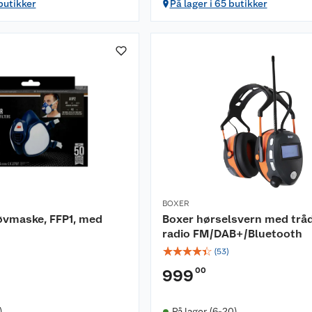
 butikker
På lager i 65 butikker
BOXER
øvmaske, FFP1, med
Boxer hørselsvern med trå
radio FM/DAB+/Bluetooth
☆
☆
☆
☆
☆
(
53
)
00
999
)
På lager (6-20)