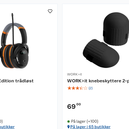
WORK>it
dition trådløst
WORK>it knebeskyttere 2-
☆
☆
☆
☆
☆
(
2
)
00
69
0)
På lager (+100)
butikker
På lager i 65 butikker