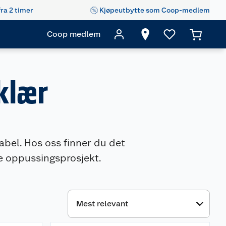
fra 2 timer
Kjøpeutbytte som Coop-medlem
Coop medlem
klær
bel. Hos oss finner du det
te oppussingsprosjekt.