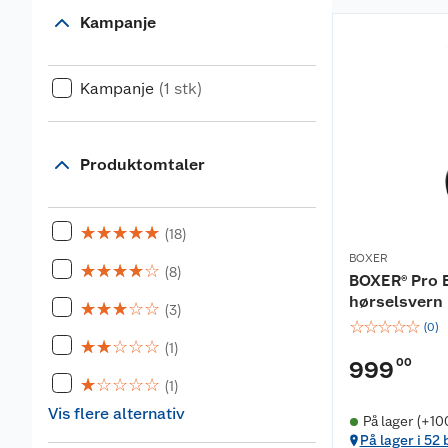
Kampanje
Kampanje
(1 stk)
Produktomtaler
☆
☆
☆
☆
☆
(18)
BOXER
☆
☆
☆
☆
☆
(8)
BOXER® Pro E
hørselsvern
☆
☆
☆
☆
☆
(3)
☆
☆
☆
☆
☆
(
0
)
☆
☆
☆
☆
☆
(1)
00
999
☆
☆
☆
☆
☆
(1)
Vis flere alternativ
På lager (+10
På lager i 52 