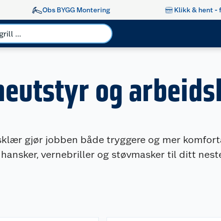
Obs BYGG Montering
Klikk & hent - 
neutstyr og arbeids
sklær gjør jobben både tryggere og mer komforta
hansker, vernebriller og støvmasker til ditt nes