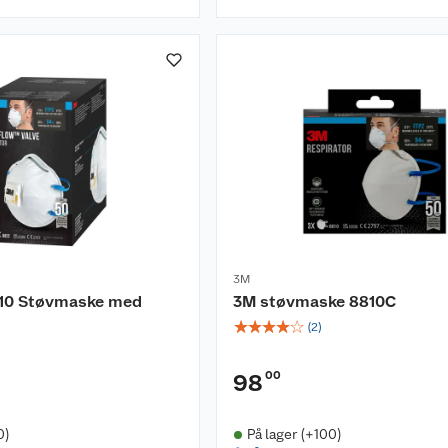
3M
10 Støvmaske med
3M støvmaske 8810C
☆
☆
☆
☆
☆
(
2
)
00
98
0)
På lager (+100)