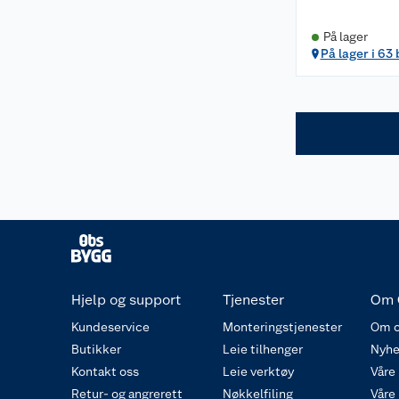
På lager
På lager i 63
Hjelp og support
Tjenester
Om 
Kundeservice
Monteringstjenester
Om o
Butikker
Leie tilhenger
Nyhe
Kontakt oss
Leie verktøy
Våre
Retur- og angrerett
Nøkkelfiling
Våre