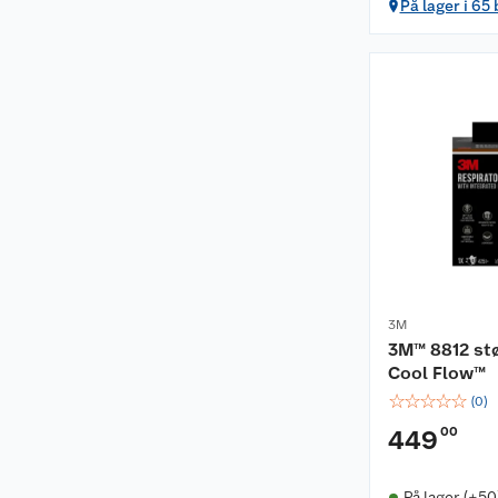
På lager i 65
3M
3M™ 8812 st
Cool Flow™
☆
☆
☆
☆
☆
(
0
)
00
449
På lager (+50