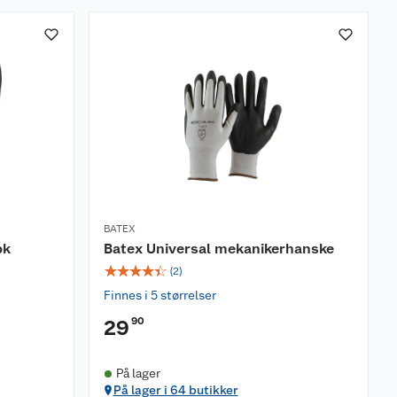
BATEX
pk
Batex Universal mekanikerhanske
☆
☆
☆
☆
☆
(
2
)
Finnes i 5 størrelser
90
29
På lager
På lager i 64 butikker