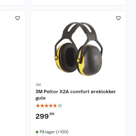
3M
3M Peltor X2A comfort øreklokker
gule
☆
☆
☆
☆
☆
(
1
)
00
299
På lager (+100)