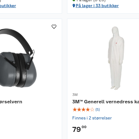
 butikker
På lager i 33 butikker
3M
ørselvern
3M™ Generell vernedress ka
☆
☆
☆
☆
☆
(
5
)
Finnes i 2 størrelser
00
79