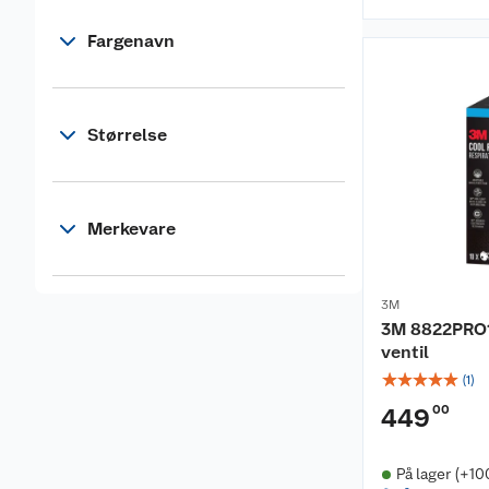
Fargenavn
Størrelse
Merkevare
3M
3M 8822PRO
ventil
☆
☆
☆
☆
☆
(
1
)
00
449
På lager (+10