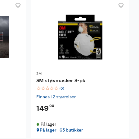
3M
3M støvmasker 3-pk
☆
☆
☆
☆
☆
(
0
)
Finnes i 2 størrelser
00
149
På lager
På lager i 65 butikker