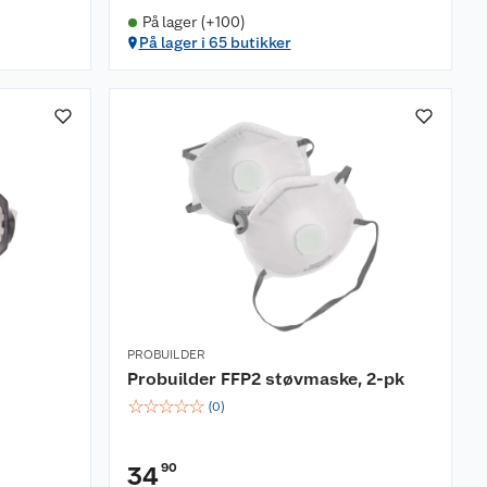
På lager (+100)
På lager i 65 butikker
PROBUILDER
Probuilder FFP2 støvmaske, 2-pk
☆
☆
☆
☆
☆
(
0
)
90
34