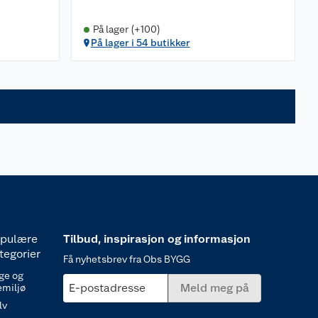
På lager (+100)
På lager i 54 butikker
pulære
Tilbud, inspirasjon og informasjon
tegorier
Få nyhetsbrev fra Obs BYGG
ge og
E-postadresse
Meld meg på
emiljø
lv