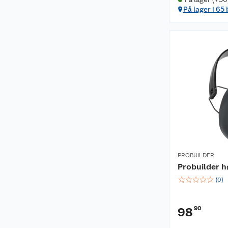
På lager i 65
PROBUILDER
Probuilder h
☆
☆
☆
☆
☆
(
0
)
90
98