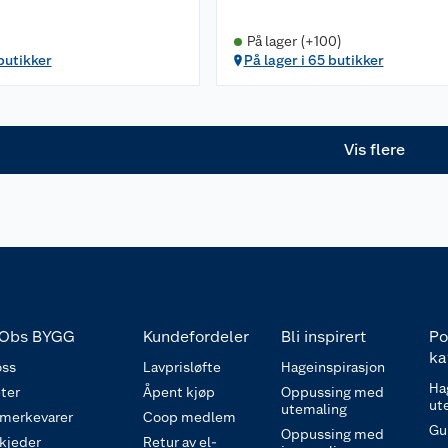
På lager (+100)
 butikker
På lager i 65 butikker
Vis flere
Obs BYGG
Kundefordeler
Bli inspirert
Po
ka
ss
Lavprisløfte
Hageinspirasjon
Ha
ter
Åpent kjøp
Oppussing med
ut
utemaling
 merkevarer
Coop medlem
Gu
Oppussing med
 kjeder
Retur av el-