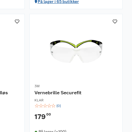
På lager i 65 butikker
3M
dløs
Vernebrille Securefit
KLAR
☆
☆
☆
☆
☆
(
0
)
00
179
På lager (+100)