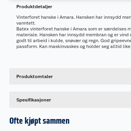
Produktdetaljer
Vinterforet hanske i Amara. Hansken har innsydd me
vanntett.
Batex vinterforet hanske i Amara som er særdelses my
materiale. Hansken har innsydd membran og er vind o
godt til arbeid i kulde, snøvær og regn. God gripeevn
passform. Kan maskinvaskes og holder seg alltid lik
Generelt
Artikkelnummer
Leverandørens artikkelnummer
Produktomtaler
Størrelse
Dette produktet har ikke fått noen omtale ennå. Hvis d
Spesifikasjoner
Ofte kjøpt sammen