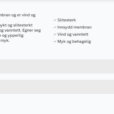
mbran og er vind og
Slitesterk
kt og slitesterkt
Innsydd membran
g vanntett. Egner seg
Vind og vanntett
e og ypperlig
e myk.
Myk og behagelig
Forpakningsmål
7048290545217
Bruttovekt
545.21
Høyde
10
Lengde
u kjøper produktet får du invitasjon til å gi en omtale.
Bredde