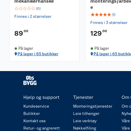
mekanikerhanske
monterings/arbe
e
☆
☆
☆
☆
☆
(
0
)
☆
☆
☆
☆
☆
(
1
)
Finnes i 2 størrelser
Finnes i 3 størrelser
00
00
89
129
På lager
På lager
På lager i 65 butikker
På lager i 65 butikk
Hjelp og support
Tjenester
Om 
Kundeservice
Monteringstjenester
Om o
Butikker
Leie tilhenger
Nyhe
Kontakt oss
Leie verktøy
Våre
Retur- og angrerett
Nøkkelfiling
Våre