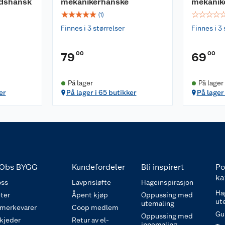
idshansk
mekanikerhanske
mekanik
☆
☆
☆
☆
☆
☆
☆
☆
☆
(
1
)
Finnes i 3 størrelser
Finnes i 3 
00
00
79
69
På lager
På lager
er
På lager i 65 butikker
På lager
Obs BYGG
Kundefordeler
Bli inspirert
Po
ka
ss
Lavprisløfte
Hageinspirasjon
Ha
ter
Åpent kjøp
Oppussing med
ut
utemaling
 merkevarer
Coop medlem
Gu
Oppussing med
 kjeder
Retur av el-
innemaling