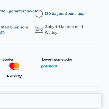
fte - garantert lave
120 dagers åpent kjøp
Gebyrfri faktura med
 - Med bilen som
ogn
Walley
smetoder
Leveringsmetoder