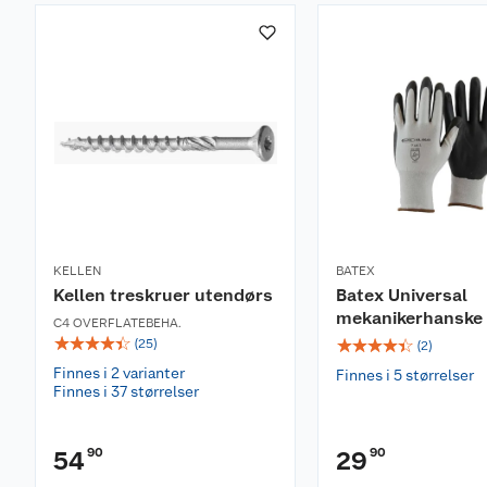
KELLEN
BATEX
Kellen treskruer utendørs
Batex Universal
mekanikerhanske
C4 OVERFLATEBEHA.
☆
☆
☆
☆
☆
☆
☆
☆
☆
☆
(
25
)
(
2
)
Finnes i 2 varianter
Finnes i 5 størrelser
Finnes i 37 størrelser
90
90
54
29