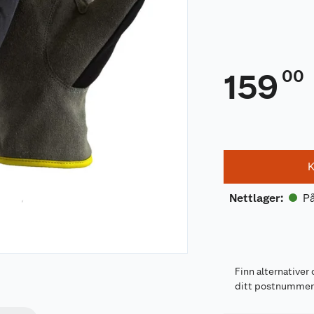
00
159
K
På
Nettlager
:
Finn alternativer 
ditt postnumme