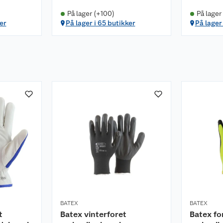
På lager (+100)
På lager
er
På lager i 65 butikker
På lager
BATEX
BATEX
t
Batex vinterforet
Batex fo