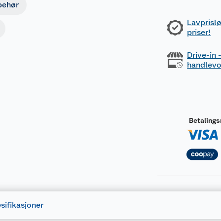
lbehør
Lavprislø
priser!
Drive-in
handlev
Betaling
sifikasjoner