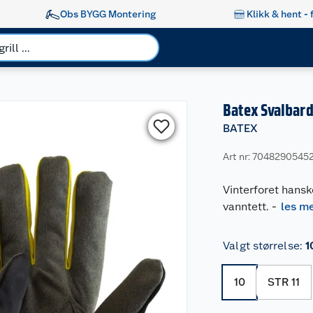
Obs BYGG Montering
Klikk & hent - 
Batex Svalbard 
BATEX
Art nr: 7048290545
Vinterforet hans
vanntett.
-
les m
Valgt størrelse
:
1
10
STR 11