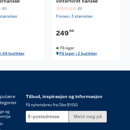
erhanske
vinterforet hanske
☆
☆
☆
☆
☆
☆
(
0
)
(
0
)
størrelser
Finnes i 3 størrelser
00
249
På lager
 i 44 butikker
På lager i 2 butikker
pulære
Tilbud, inspirasjon og informasjon
tegorier
Få nyhetsbrev fra Obs BYGG
ge og
E-postadresse
Meld meg på
emiljø
lv