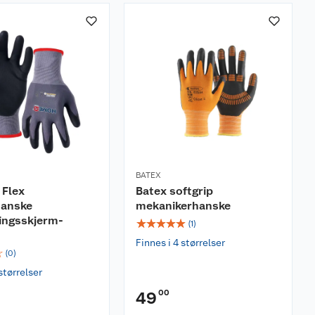
BATEX
 Flex
Batex softgrip
hanske
mekanikerhanske
ingsskjerm-
☆
☆
☆
☆
☆
(
1
)
Finnes i 4 størrelser
☆
(
0
)
størrelser
00
49