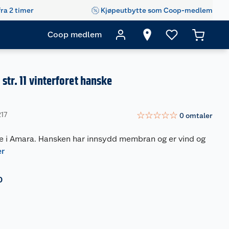
fra 2 timer
Kjøpeutbytte som Coop-medlem
Coop medlem
str. 11 vinterforet hanske
☆
☆
☆
☆
☆
217
0
omtaler
ke i Amara. Hansken har innsydd membran og er vind og
er
0