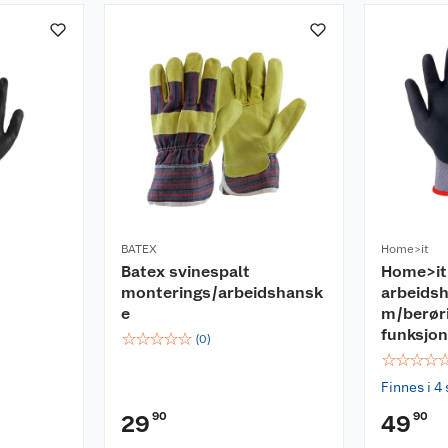
BATEX
Home>it
Batex svinespalt
Home>it
monterings/arbeidshansk
arbeids
e
m/berør
funksjon
☆
☆
☆
☆
☆
(
0
)
☆
☆
☆
☆
Finnes i 4 
90
90
29
49