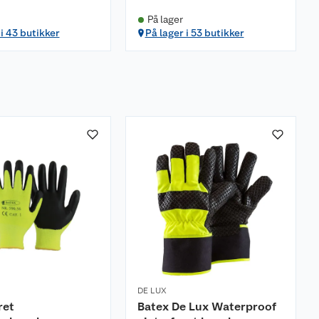
På lager
 i 43 butikker
På lager i 53 butikker
DE LUX
ret
Batex De Lux Waterproof