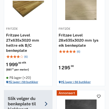
FRITZÖE
FRITZÖE
Fritzøe Level
Fritzøe Level
27x635x3020 mm
28x635x3020 mm lys
heltre eik B/C
eik benkeplate
benkeplate
☆
☆
☆
☆
☆
(
6
)
☆
☆
☆
☆
☆
(
6
)
stk
1 999
00
1 295
00
(
661
per meter
)
92
På lager (+20)
På lager i 59 butikker
På lager i 56 butikker
Annonsert
Slik velger du
benkeplate til