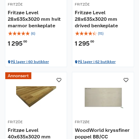
FRITZÖE
FRITZÖE
Fritzøe Level
Fritzøe Level
28x635x3020 mm hvit
28x635x3020 mm
marmor benkeplate
drived benkeplate
☆
☆
☆
☆
☆
☆
☆
☆
☆
☆
(
6
)
(
15
)
1 295
00
1 295
00
På lager i 60 butikker
På lager i 62 butikker
Annonsert
FRITZÖE
FRITZØE
Fritzøe Level
WoodWorld kryssfiner
40x635x3020 mm
poppel BB/CC