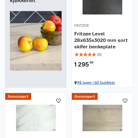
kjøkkenet
FRITZÖE
Fritzøe Level
28x635x3020 mm sort
skifer benkeplate
☆
☆
☆
☆
☆
(
9
)
1 295
00
På lager i 60 butikker
Annonsert
Annonsert