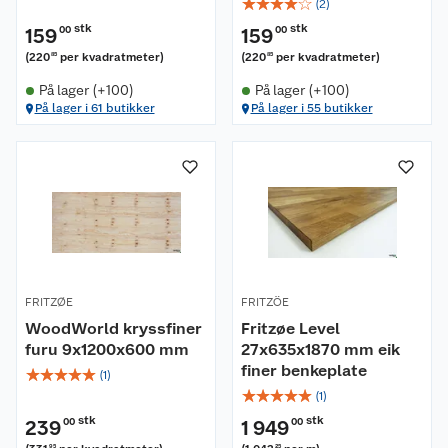
☆
☆
☆
☆
☆
(
2
)
stk
stk
159
00
159
00
(
220
per kvadratmeter
)
(
220
per kvadratmeter
)
85
85
På lager (+100)
På lager (+100)
På lager i 61 butikker
På lager i 55 butikker
FRITZØE
FRITZÖE
WoodWorld kryssfiner
Fritzøe Level
furu 9x1200x600 mm
27x635x1870 mm eik
finer benkeplate
☆
☆
☆
☆
☆
(
1
)
☆
☆
☆
☆
☆
(
1
)
stk
stk
239
00
1 949
00
95
25