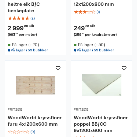
heltre eik B/C
12x1200x800 mm
benkeplate
☆
☆
☆
☆
☆
(
1
)
☆
☆
☆
☆
☆
(
2
)
stk
stk
2 999
00
249
00
(
993
per meter
)
(
259
per kvadratmeter
)
05
40
På lager (+20)
På lager (+50)
På lager i 59 butikker
På lager i 59 butikker
FRITZØE
FRITZØE
WoodWorld kryssfiner
WoodWorld kryssfiner
furu 4x1200x600 mm
poppel BB/CC
9x1200x600 mm
☆
☆
☆
☆
☆
(
0
)