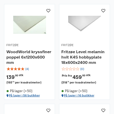
FRITZØE
FRITZØE
WoodWorld kryssfiner
Fritzøe Level melamin
poppel 6x1200x600
hvit K4S hobbyplate
mm
18x600x2400 mm
☆
☆
☆
☆
☆
☆
☆
☆
☆
☆
(
4
)
(
0
)
stk
stk
Pris fra
139
00
459
00
(
193
per kvadratmeter
)
(
318
per kvadratmeter
)
05
75
På lager (+50)
På lager (+50)
På lager i 56 butikker
På lager i 16 butikker