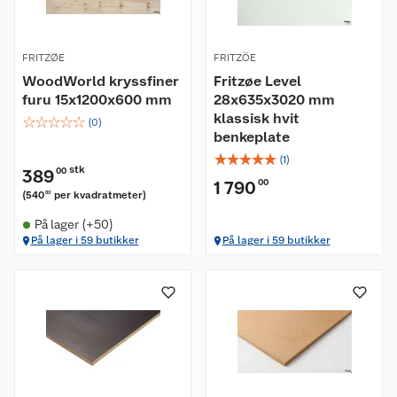
FRITZØE
FRITZÖE
WoodWorld kryssfiner
Fritzøe Level
furu 15x1200x600 mm
28x635x3020 mm
klassisk hvit
☆
☆
☆
☆
☆
(
0
)
benkeplate
☆
☆
☆
☆
☆
(
1
)
stk
389
00
1 790
00
(
540
per kvadratmeter
)
30
På lager (+50)
På lager i 59 butikker
På lager i 59 butikker
Om oss
Kundeservice
Nyheter
Butikker
Våre merkevarer