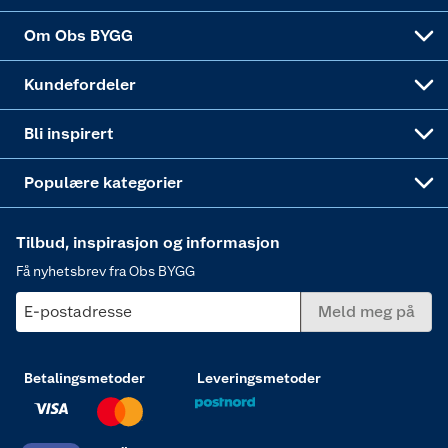
Sponsorvirksomheten
Coop Bedriftskort
Hytte og beredskapsutstyr
Dører
Om Obs BYGG
Obs BYGG Montering
Gavetips
Vindu
Kundefordeler
Annonserte varer
Hjem, rengjøring og hvitevarer
Bli inspirert
Varme
Populære kategorier
Tilbud, inspirasjon og informasjon
Få nyhetsbrev fra Obs BYGG
E-postadresse
Meld meg på
Betalingsmetoder
Leveringsmetoder