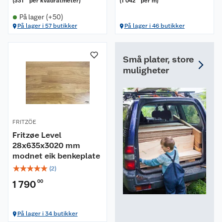
(
331
per kvadratmeter
)
(
1 042
per m
)
På lager (+50)
På lager i 57 butikker
På lager i 46 butikker
Små plater, store
muligheter
FRITZÖE
Fritzøe Level
28x635x3020 mm
modnet eik benkeplate
☆
☆
☆
☆
☆
(
2
)
1 790
00
På lager i 34 butikker