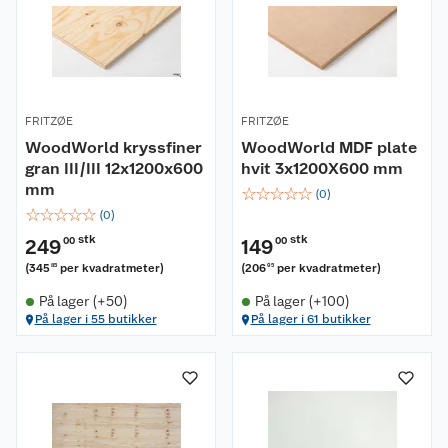
FRITZØE
FRITZØE
WoodWorld kryssfiner
WoodWorld MDF plate
gran III/III 12x1200x600
hvit 3x1200X600 mm
mm
☆
☆
☆
☆
☆
(
0
)
☆
☆
☆
☆
☆
(
0
)
stk
stk
249
00
149
00
(
345
per kvadratmeter
)
(
206
per kvadratmeter
)
85
95
På lager (+50)
På lager (+100)
På lager i 55 butikker
På lager i 61 butikker