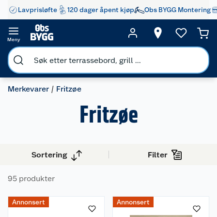
Lavprisløfte
120 dager åpent kjøp
Obs BYGG Montering
Meny
Merkevarer
Fritzøe
Fritzøe
Sortering
Filter
95 produkter
Annonsert
Annonsert