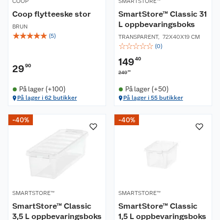
COOP
SMARTSTORE™
Coop flytteeske stor
SmartStore™ Classic 31
L oppbevaringsboks
BRUN
☆
☆
☆
☆
☆
(
5
)
TRANSPARENT
,
72X40X19 CM
☆
☆
☆
☆
☆
(
0
)
149
40
29
90
00
249
På lager (+100)
På lager (+50)
På lager i 62 butikker
På lager i 55 butikker
-40%
-40%
SMARTSTORE™
SMARTSTORE™
SmartStore™ Classic
SmartStore™ Classic
3,5 L oppbevaringsboks
1,5 L oppbevaringsboks