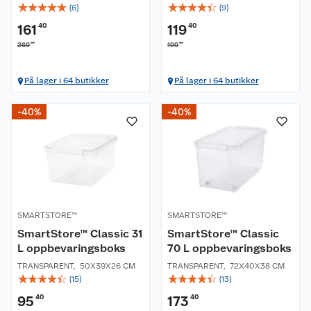
☆
☆
☆
☆
☆
☆
☆
☆
☆
☆
(
6
)
(
9
)
161
40
119
40
00
00
269
199
På lager i 64 butikker
På lager i 64 butikker
-40%
-40%
SMARTSTORE™
SMARTSTORE™
SmartStore™ Classic 31
SmartStore™ Classic
L oppbevaringsboks
70 L oppbevaringsboks
TRANSPARENT
,
50X39X26 CM
TRANSPARENT
,
72X40X38 CM
☆
☆
☆
☆
☆
☆
☆
☆
☆
☆
(
15
)
(
13
)
95
40
173
40