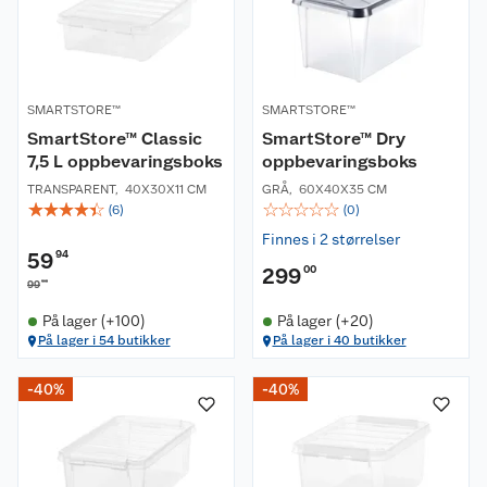
SMARTSTORE™
SMARTSTORE™
SmartStore™ Classic
SmartStore™ Dry
7,5 L oppbevaringsboks
oppbevaringsboks
TRANSPARENT
,
40X30X11 CM
GRÅ
,
60X40X35 CM
☆
☆
☆
☆
☆
☆
☆
☆
☆
☆
(
6
)
(
0
)
Finnes i 2 størrelser
59
94
299
00
90
99
På lager (+100)
På lager (+20)
På lager i 54 butikker
På lager i 40 butikker
-40%
-40%