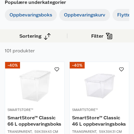
Populære underkategorier
Oppbevaringsboks
Oppbevaringskurv
Flyttee
Sortering
Filter
101 produkter
-40%
-40%
SMARTSTORE™
SMARTSTORE™
SmartStore™ Classic
SmartStore™ Classic
66 L oppbevaringsboks
46 L oppbevaringsboks
TRANSPARENT
,
59X39X43 CM
TRANSPARENT
,
59X39X31 CM