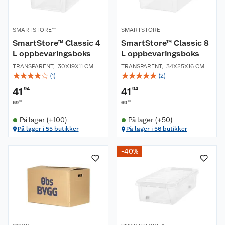
SMARTSTORE™
SMARTSTORE
SmartStore™ Classic 4
SmartStore™ Classic 8
L oppbevaringsboks
L oppbevaringsboks
TRANSPARENT
,
30X19X11 CM
TRANSPARENT
,
34X25X16 CM
☆
☆
☆
☆
☆
☆
☆
☆
☆
☆
(
1
)
(
2
)
41
94
41
94
90
90
69
69
På lager (+100)
På lager (+50)
På lager i 55 butikker
På lager i 56 butikker
-40%