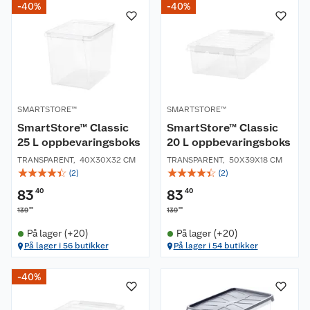
-40%
-40%
SMARTSTORE™
SMARTSTORE™
SmartStore™ Classic
SmartStore™ Classic
25 L oppbevaringsboks
20 L oppbevaringsboks
TRANSPARENT
,
40X30X32 CM
TRANSPARENT
,
50X39X18 CM
☆
☆
☆
☆
☆
☆
☆
☆
☆
☆
(
2
)
(
2
)
83
40
83
40
00
00
139
139
På lager (+20)
På lager (+20)
På lager i 56 butikker
På lager i 54 butikker
-40%