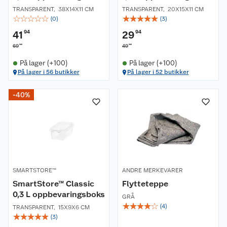
TRANSPARENT
,
38X14X11 CM
TRANSPARENT
,
20X15X11 CM
☆
☆
☆
☆
☆
☆
☆
☆
☆
☆
(
0
)
(
3
)
41
94
29
94
90
90
69
49
På lager (+100)
På lager (+100)
På lager i 56 butikker
På lager i 52 butikker
-40%
Om oss
Kundeservice
Nyheter
Butikker
Våre merkevarer
SMARTSTORE™
ANDRE MERKEVARER
Kontakt oss
Våre kjeder
SmartStore™ Classic
Flytteteppe
0,3 L oppbevaringsboks
GRÅ
Retur- og angrerett
Kjøpsvilkår
Hageinspirasjon
☆
☆
☆
☆
☆
(
4
)
TRANSPARENT
,
15X9X6 CM
☆
☆
☆
☆
☆
(
3
)