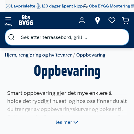
Lavprisløfte
120 dager åpent kjøp
Obs BYGG Montering
Meny
Hjem, rengjøring og hvitevarer
Oppbevaring
Oppbevaring
Smart oppbevaring gjør det mye enklere å
holde det ryddig i huset, og hos oss finner du alt
du trenger av oppbevaringskurver og bokser til
flytteesker for å organisere oppbevaringen på
les mer
en effektiv måte.