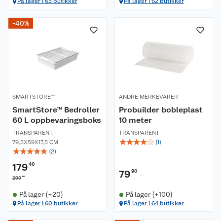
På lager i 63 butikker
På lager i 62 butikker
-40%
SMARTSTORE™
ANDRE MERKEVARER
SmartStore™ Bedroller
Probuilder bobleplast
60 L oppbevaringsboks
10 meter
TRANSPARENT
,
TRANSPARENT
☆
☆
☆
☆
☆
79,5X59X17,5 CM
(
1
)
☆
☆
☆
☆
☆
(
2
)
179
40
79
90
00
299
På lager (+20)
På lager (+100)
På lager i 60 butikker
På lager i 64 butikker