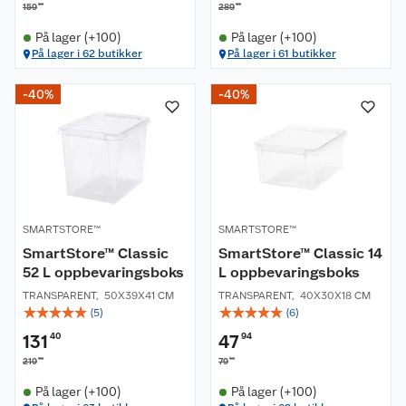
00
00
159
289
På lager (+100)
På lager (+100)
På lager i 62 butikker
På lager i 61 butikker
-40%
-40%
SMARTSTORE™
SMARTSTORE™
SmartStore™ Classic
SmartStore™ Classic 14
52 L oppbevaringsboks
L oppbevaringsboks
TRANSPARENT
,
50X39X41 CM
TRANSPARENT
,
40X30X18 CM
☆
☆
☆
☆
☆
☆
☆
☆
☆
☆
(
5
)
(
6
)
131
40
47
94
00
90
219
79
På lager (+100)
På lager (+100)