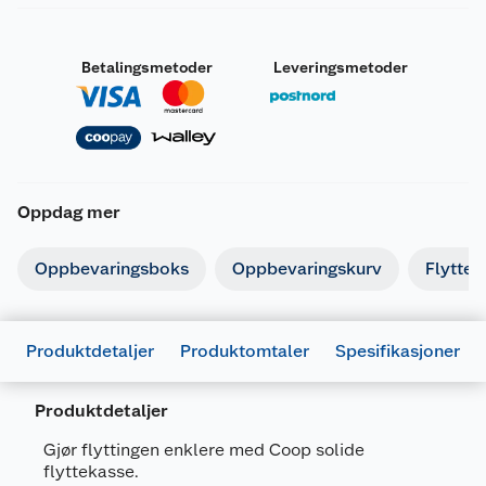
Betalingsmetoder
Leveringsmetoder
Oppdag mer
Oppbevaringsboks
Oppbevaringskurv
Flyttee
Produktdetaljer
Produktomtaler
Spesifikasjoner
Produktdetaljer
Generelt
Gjør flyttingen enklere med Coop solide
Artikkelnummer
7025180702684
flyttekasse.