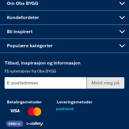
Om Obs BYGG
Obs BYGG Montering
Gavetips
Vindu
Kundefordeler
Annonserte varer
Hjem, rengjøring og hvitevarer
Bli inspirert
Varme
Populære kategorier
Tilbud, inspirasjon og informasjon
Få nyhetsbrev fra Obs BYGG
E-postadresse
Meld meg på
Betalingsmetoder
Leveringsmetoder