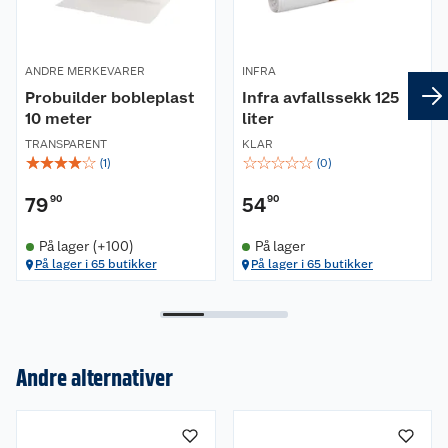
ANDRE MERKEVARER
INFRA
Probuilder bobleplast
Infra avfallssekk 125
10 meter
liter
TRANSPARENT
KLAR
☆
☆
☆
☆
☆
☆
☆
☆
☆
☆
(
1
)
(
0
)
79
90
54
90
På lager (+100)
På lager
På lager i 65 butikker
På lager i 65 butikker
Om oss
Kundeservice
Nyheter
Andre alternativer
Butikker
Våre merkevarer