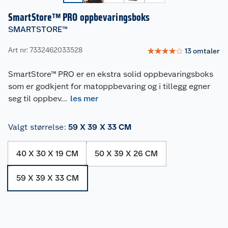
SmartStore™ PRO oppbevaringsboks
SMARTSTORE™
Art nr: 7332462033528
☆
☆
☆
☆
☆
13
omtaler
SmartStore™ PRO er en ekstra solid oppbevaringsboks
som er godkjent for matoppbevaring og i tillegg egner
seg til oppbev
...
les mer
Valgt størrelse
:
59 X 39 X 33 CM
40 X 30 X 19 CM
50 X 39 X 26 CM
59 X 39 X 33 CM