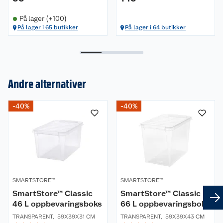
Garanti
10 års garanti.
På lager (+100)
På lager i 65 butikker
På lager i 64 butikker
Andre alternativer
Om oss
-40%
-40%
Kundeservice
Nyheter
Butikker
Våre merkevarer
Kontakt oss
Våre kjeder
SMARTSTORE™
SMARTSTORE™
SmartStore™ Classic
SmartStore™ Classic
Retur- og angrerett
Kjøpsvilkår
Hageinspirasjon
46 L oppbevaringsboks
66 L oppbevaringsboks
TRANSPARENT
,
59X39X31 CM
TRANSPARENT
,
59X39X43 CM
Reklamasjon
Personvern
Lavprisløfte
Oppussing med utemaling