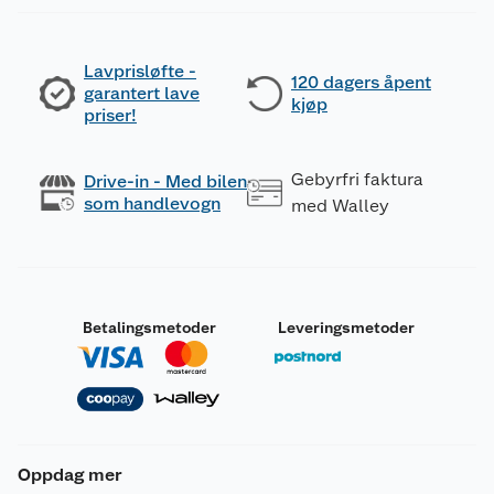
Lavprisløfte -
120 dagers åpent
garantert lave
kjøp
priser!
Gebyrfri faktura
Drive-in - Med bilen
som handlevogn
med Walley
Betalingsmetoder
Leveringsmetoder
Oppdag mer