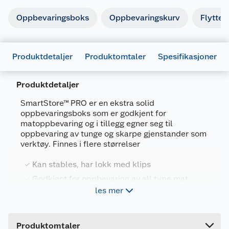
Oppbevaringsboks
Oppbevaringskurv
Flyttee
Produktdetaljer
Produktomtaler
Spesifikasjoner
Produktdetaljer
Generelt
SmartStore™ PRO er en ekstra solid
Artikkelnummer
7332462033528
oppbevaringsboks som er godkjent for
matoppbevaring og i tillegg egner seg til
Leverandørens artikkelnummer
3196090
oppbevaring av tunge og skarpe gjenstander som
verktøy. Finnes i flere størrelser
Størrelse
59 X 39 X 33 CM
Farge
SVART
Kan stables, har lokk med klips
Godkjent for oppbevaring av all type mat
Forpakningsmål
les mer
Egner seg godt til oppbevaring av verktøy
Bruttovekt
2.4 kg
Produsert i Sverige, 10 års garanti
Høyde
33.5 cm
Produktomtaler