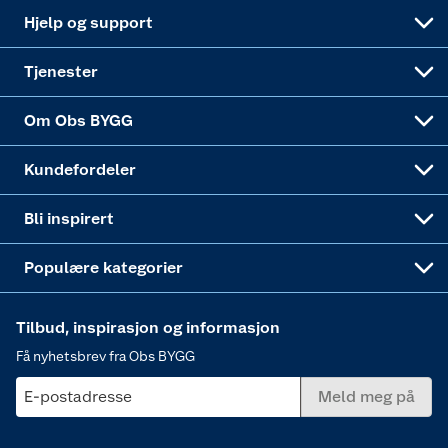
Leveringsalternativer
Nøkkelfiling
Samvirkelag
Coop Mastercard
Live-shopping
Maling
Hjelp og support
Alle tjenester
Virksomheten
Klikk og hent
DIY-prosjekter
Verktøy
Tjenester
Sponsorvirksomheten
Coop Bedriftskort
Hytte og beredskapsutstyr
Dører
Om Obs BYGG
Obs BYGG Montering
Gavetips
Vindu
Kundefordeler
Annonserte varer
Hjem, rengjøring og hvitevarer
Bli inspirert
Varme
Populære kategorier
Tilbud, inspirasjon og informasjon
Få nyhetsbrev fra Obs BYGG
E-postadresse
Meld meg på