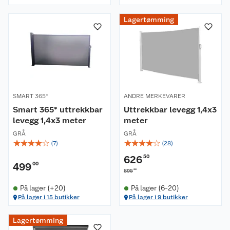
Lagertømming
SMART 365*
ANDRE MERKEVARER
Smart 365* uttrekkbar
Uttrekkbar levegg 1,4x3
levegg 1,4x3 meter
meter
GRÅ
GRÅ
☆
☆
☆
☆
☆
☆
☆
☆
☆
☆
(
7
)
(
28
)
626
50
499
00
00
895
På lager (+20)
På lager (6-20)
På lager i 15 butikker
På lager i 9 butikker
Om oss
Lagertømming