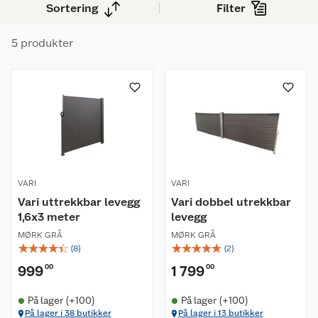
Sortering
Filter
mer behagelig og innbydende atmosfære. Enkel
å bruke og rask å trekke ut når du trenger det, og
5 produkter
like lett å rulle inn igjen.
VARI
VARI
Vari uttrekkbar levegg
Vari dobbel utrekkbar
1,6x3 meter
levegg
MØRK GRÅ
MØRK GRÅ
☆
☆
☆
☆
☆
☆
☆
☆
☆
☆
(
8
)
(
2
)
999
00
1 799
00
På lager (+100)
På lager (+100)
På lager i 38 butikker
På lager i 13 butikker