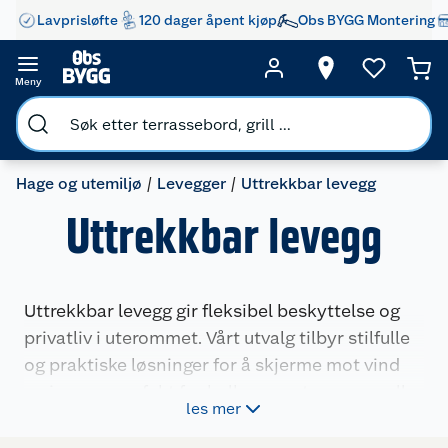
Lavprisløfte
120 dager åpent kjøp
Obs BYGG Montering
Meny
Hage og utemiljø
Levegger
Uttrekkbar levegg
Uttrekkbar levegg
Uttrekkbar levegg gir fleksibel beskyttelse og
privatliv i uterommet. Vårt utvalg tilbyr stilfulle
og praktiske løsninger for å skjerme mot vind
og innsyn, perfekt for balkongen, terrassen eller
les mer
hagen. Finn den ideelle størrelsen og fargen for
å matche ditt uterom, og nyt øyeblikkelig en