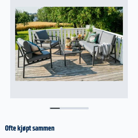
ned i 250 cm «høyde».
Montering
Enkel montering, leveres med braketter for
montering i tak/topp.
Vedlikehold
Kassett vaskes med såpe og vann. Duk kan tørkes
av med fuktig klut.
Trenger ingen overflatebehandling.
Ofte kjøpt sammen