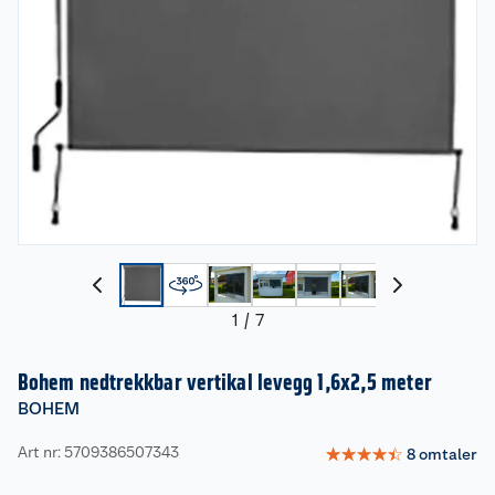
1
/
7
Bohem nedtrekkbar vertikal levegg 1,6x2,5 meter
BOHEM
Art nr: 5709386507343
☆
☆
☆
☆
☆
8
omtaler