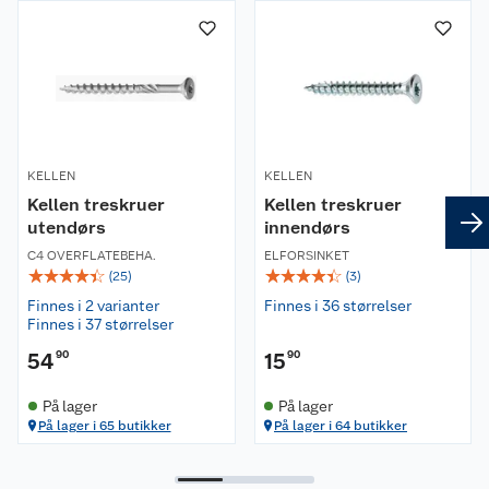
KELLEN
KELLEN
Kellen treskruer
Kellen treskruer
utendørs
innendørs
C4 OVERFLATEBEHA.
ELFORSINKET
☆
☆
☆
☆
☆
☆
☆
☆
☆
☆
(
25
)
(
3
)
Finnes i 2 varianter
Finnes i 36 størrelser
Finnes i 37 størrelser
54
90
15
90
På lager
På lager
På lager i 65 butikker
På lager i 64 butikker