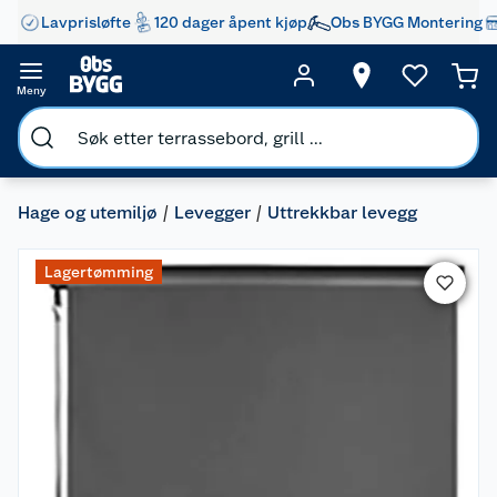
Lavprisløfte
120 dager åpent kjøp
Obs BYGG Montering
Meny
Hage og utemiljø
Levegger
Uttrekkbar levegg
Lagertømming