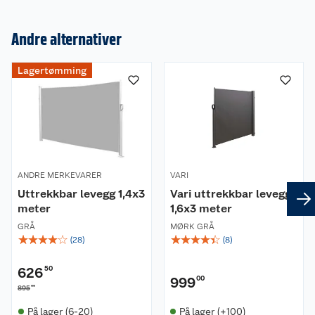
Andre alternativer
Om oss
Lagertømming
Kundeservice
Nyheter
Butikker
Våre merkevarer
Kontakt oss
Våre kjeder
ANDRE MERKEVARER
VARI
Uttrekkbar levegg 1,4x3
Vari uttrekkbar levegg
Retur- og angrerett
Kjøpsvilkår
Hageinspirasjon
meter
1,6x3 meter
GRÅ
MØRK GRÅ
Reklamasjon
Personvern
Lavprisløfte
Oppussing med utemaling
☆
☆
☆
☆
☆
☆
☆
☆
☆
☆
(
28
)
(
8
)
Ofte stilte spørsmål
Cookies
Åpent kjøp
Oppussing med innemaling
626
50
999
00
00
895
Pakkesporing
Monteringstjenester
Ledige stillinger
Coop medlem
Grillens verden
Hage og utemiljø
På lager (6-20)
På lager (+100)