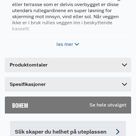
eller terrasse som er delvis overbygget er disse
Leverandørens artikkelnummer
50734
utendørs rullegardinene en super løsning for
skjerming mot innsyn, vind eller sol. Når veggen
Størrelse
B.1.6 M / UTTR 2.5 M
ikke er i bruk rulles veggen inn i beskyttende
Farge
GRÅ/SVART
kassett.
Forpakningsmål
For balkonger og terrasser som er helt eller
les mer
delvis overbygget
Bruttovekt
5.2 kg
Semi-transparent duk gir både utsyn og
Høyde
9.5 cm
solskjerming
Produktomtaler
Nedtrekkbar med sveiv og i
Lengde
165 cm
beskyttelseskassett
Bredde
11 cm
Enkel montering
Spesifikasjoner
Nedtrekkbar balkong levegg semi-transperant
1,6x2,5 meter justeres med sveiv, og festes med
BOHEM
Se hele utvalget
snorer i fastmontert beslag.
Mål:
1,6x2,5 meter.
Slik skaper du helhet på uteplassen
Bredden på veggen er 160 cm og de kan sveives