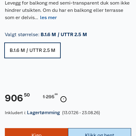
Levegg for balkong med semi-transparent duk som ikke
hindrer utsikten. Om du har en balkong eller terrasse
som er delvis
...
les mer
Valgt størrelse
:
B.1.6 M / UTTR 2.5 M
B.1.6 M / UTTR 2.5 M
50
906
00
1 295
Lagertømming
Inkludert i:
(13.07.26 - 23.08.26)
Kjøp
Klikk og hent