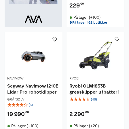
229
00
På lager (+100)
På lager i 62 butikker
NAVIMOW
RYOBI
Segway Navimow I210E
Ryobi OLM1833B
Lidar Pro robotklipper
gressklipper u/batteri
☆
☆
☆
☆
☆
GRÅ/SØLV
(
46
)
☆
☆
☆
☆
☆
(
6
)
19 990
00
2 290
00
På lager (+100)
På lager (+20)