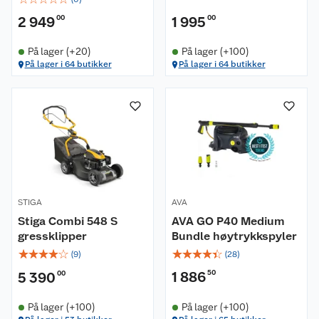
2 949
00
1 995
00
På lager (+20)
På lager (+100)
På lager i 64 butikker
På lager i 64 butikker
STIGA
AVA
Stiga Combi 548 S
AVA GO P40 Medium
gressklipper
Bundle høytrykkspyler
☆
☆
☆
☆
☆
☆
☆
☆
☆
☆
(
9
)
(
28
)
1 886
50
5 390
00
På lager (+100)
På lager (+100)