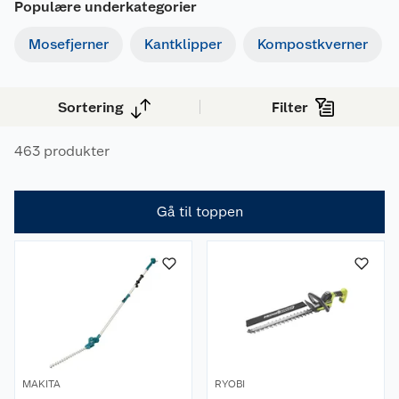
Populære underkategorier
oppgavene i hagen. Velg mellom en rekke kjente
Mosefjerner
Kantklipper
Kompostkverner
merkevarer som Gardena, Stiga, Kärcher, AVA,
Ryobi og Worx.
Sortering
Filter
463 produkter
Gå til toppen
MAKITA
RYOBI