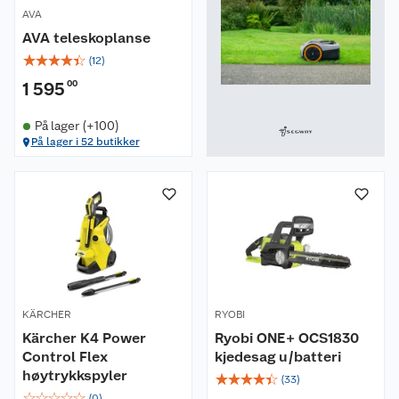
AVA
AVA teleskoplanse
☆
☆
☆
☆
☆
(
12
)
1 595
00
På lager (+100)
På lager i 52 butikker
KÄRCHER
RYOBI
Kärcher K4 Power
Ryobi ONE+ OCS1830
Control Flex
kjedesag u/batteri
høytrykkspyler
☆
☆
☆
☆
☆
(
33
)
☆
☆
☆
☆
☆
(
0
)