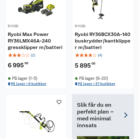
RYOBI
RYOBI
Ryobi Max Power
Ryobi RY36BCX30A-140
RY36LMX46A-240
buskrydder/kantklippe
gressklipper m/batteri
r m/batteri
☆
☆
☆
☆
☆
☆
☆
☆
☆
☆
(
2
)
(
4
)
6 995
00
5 895
00
På lager (1-5)
På lager (6-20)
På lager i 9 butikker
På lager i 37 butikker
Slik får du en
perfekt plen –
med minimal
innsats