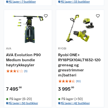
På lager i 7 butikker
På lager i 33 butikker
AVA
RYOBI
AVA Evolution P90
Ryobi ONE+
Medium bundle
RY18PSX10ALT1832-120
høytrykkspyler
grensag og
gresstrimmer
☆
☆
☆
☆
☆
(
3
)
m/batteri
☆
☆
☆
☆
☆
(
10
)
7 495
00
3 995
00
På lager (6-20)
På lager (+50)
På lager i 50 butikker
På lager i 42 butikker