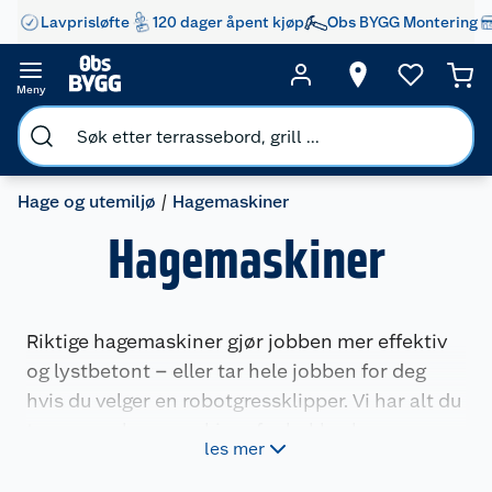
Lavprisløfte
120 dager åpent kjøp
Obs BYGG Montering
Meny
Hage og utemiljø
Hagemaskiner
Hagemaskiner
Riktige hagemaskiner gjør jobben mer effektiv
og lystbetont – eller tar hele jobben for deg
hvis du velger en robotgressklipper. Vi har alt du
trenger av hagemaskiner fra hekksakser,
les mer
løvblåsere og motorsager til høytrykkspylere og
batteridrevne verktøy som tar seg av de fleste