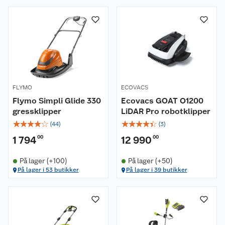
FLYMO
ECOVACS
Flymo Simpli Glide 330
Ecovacs GOAT O1200
gressklipper
LiDAR Pro robotklipper
☆
☆
☆
☆
☆
☆
☆
☆
☆
☆
(
44
)
(
3
)
1 794
00
12 990
00
På lager (+100)
På lager (+50)
På lager i 53 butikker
På lager i 39 butikker