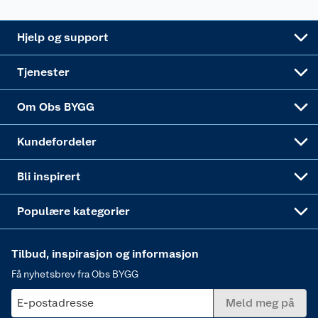
Leveringsalternativer
Nøkkelfiling
Samvirkelag
Coop Mastercard
Live-shopping
Maling
Hjelp og support
Alle tjenester
Virksomheten
Klikk og hent
DIY-prosjekter
Verktøy
Tjenester
Sponsorvirksomheten
Coop Bedriftskort
Hytte og beredskapsutstyr
Dører
Om Obs BYGG
Obs BYGG Montering
Gavetips
Vindu
Kundefordeler
Annonserte varer
Hjem, rengjøring og hvitevarer
Bli inspirert
Varme
Populære kategorier
Tilbud, inspirasjon og informasjon
Få nyhetsbrev fra Obs BYGG
E-postadresse
Meld meg på