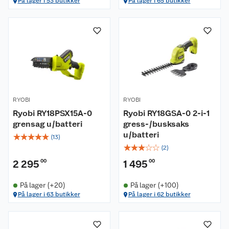
På lager i 53 butikker
På lager i 65 butikker
RYOBI
RYOBI
Ryobi RY18PSX15A-0
Ryobi RY18GSA-0 2-i-1
grensag u/batteri
gress-/busksaks
u/batteri
☆
☆
☆
☆
☆
(
13
)
☆
☆
☆
☆
☆
(
2
)
2 295
00
1 495
00
På lager (+20)
På lager (+100)
På lager i 63 butikker
På lager i 62 butikker