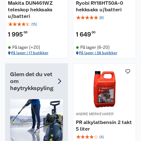
Makita DUN461WZ
Ryobi RY18HT50A-0
teleskop hekksaks
hekksaks u/batteri
u/batteri
☆
☆
☆
☆
☆
(
8
)
☆
☆
☆
☆
☆
(
15
)
1 995
00
1 649
00
På lager (+20)
På lager (6-20)
På lager i 17 butikker
På lager i 38 butikker
Glem det du vet
om
høytrykkspyling
ANDRE MERKEVARER
PR alkylatbensin 2 takt
5 liter
☆
☆
☆
☆
☆
(
4
)