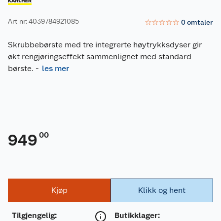
Art nr: 4039784921085
☆
☆
☆
☆
☆
0
omtaler
Skrubbebørste med tre integrerte høytrykksdyser gir
økt rengjøringseffekt sammenlignet med standard
børste.
-
les mer
00
949
Kjøp
Klikk og hent
Tilgjengelig
:
Butikklager: