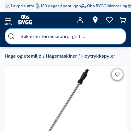
Lavprisløfte
120 dager åpent kjøp
Obs BYGG Montering
Meny
Hage og utemiljø
Hagemaskiner
Høytrykkspyler