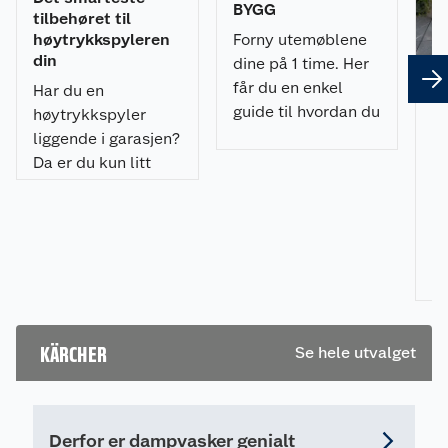
BYGG
tilbehøret til
Forny utemøblene
høytrykkspyleren
din
dine på 1 time. Her
får du en enkel
Har du en
guide til hvordan du
høytrykkspyler
Sl
spraymaler
liggende i garasjen?
fl
utemøblene med et
en
Da er du kun litt
u
profesjonelt
ekstrautstyr unna å
resultat.
gjøre
Vi
vårrengjøringen
m
enda enklere, mer
ve
effektiv – og gøy!
ut
hv
fl
KÄRCHER
Se hele utvalget
pi
ra
pr
re
Derfor er dampvasker genialt