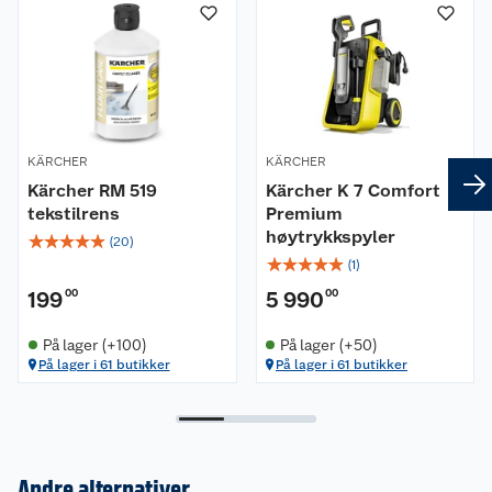
KÄRCHER
KÄRCHER
Kärcher RM 519
Kärcher K 7 Comfort
tekstilrens
Premium
høytrykkspyler
☆
☆
☆
☆
☆
(
20
)
☆
☆
☆
☆
☆
(
1
)
199
00
5 990
00
På lager (+100)
På lager (+50)
På lager i 61 butikker
På lager i 61 butikker
Andre alternativer