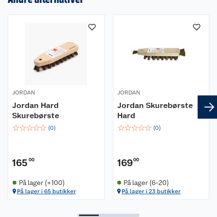
Om oss
Kundeservice
Nyheter
Butikker
Våre merkevarer
Kontakt oss
Våre kjeder
JORDAN
JORDAN
Retur- og angrerett
Jordan Hard
Jordan Skurebørste
Kjøpsvilkår
Hageinspirasjon
Skurebørste
Hard
☆
☆
☆
☆
☆
☆
☆
☆
☆
☆
Reklamasjon
Personvern
(
0
)
(
0
)
Lavprisløfte
Oppussing med utemaling
Ofte stilte spørsmål
Cookies
Åpent kjøp
Oppussing med innemaling
165
00
169
00
Pakkesporing
Monteringstjenester
Ledige stillinger
Coop medlem
Grillens verden
Hage og utemiljø
På lager (+100)
På lager (6-20)
På lager i 65 butikker
På lager i 23 butikker
Leveringstid
Leie tilhenger
Bærekraft
Retur av el-avfall
Et varmere hjem
Gulv