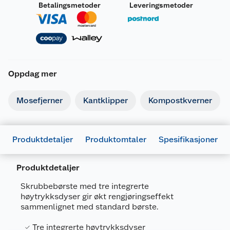
Betalingsmetoder
Leveringsmetoder
Oppdag mer
Mosefjerner
Kantklipper
Kompostkverner
Produktdetaljer
Produktomtaler
Spesifikasjoner
Produktdetaljer
Skrubbebørste med tre integrerte
høytrykksdyser gir økt rengjøringseffekt
sammenlignet med standard børste.
Generelt
Tre integrerte høytrykksdyser
Artikkelnummer
4039784921085