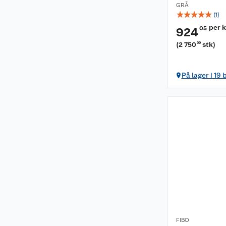
GRÅ
☆
☆
☆
☆
☆
(
1
)
per 
05
924
(
2 750
stk
)
00
På lager i 19 
FIBO