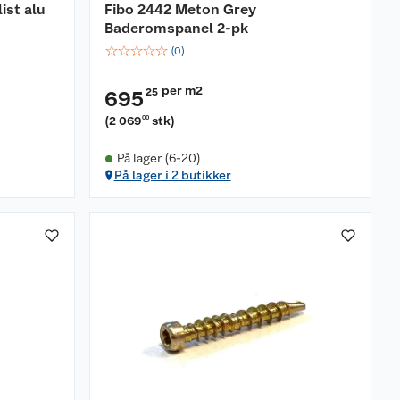
ist alu
Fibo 2442 Meton Grey
Baderomspanel 2-pk
☆
☆
☆
☆
☆
(
0
)
per m2
25
695
(
2 069
stk
)
00
På lager (6-20)
På lager i 2 butikker