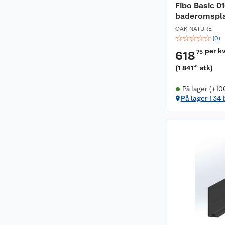
Fibo Basic 0
baderomspla
OAK NATURE
☆
☆
☆
☆
☆
(
0
)
per k
75
618
(
1 841
stk
)
45
På lager (+10
På lager i 34