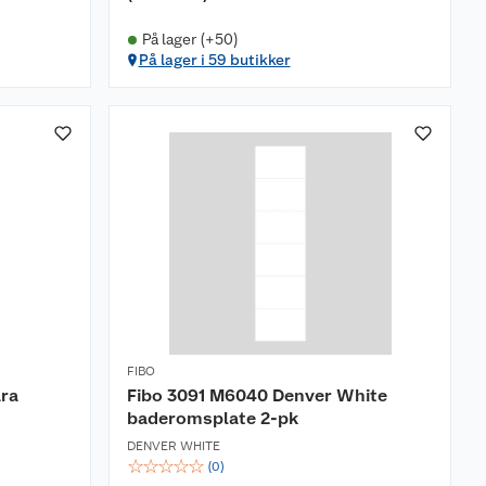
På lager (+50)
På lager i 59 butikker
FIBO
ra
Fibo 3091 M6040 Denver White
baderomsplate 2-pk
DENVER WHITE
☆
☆
☆
☆
☆
(
0
)