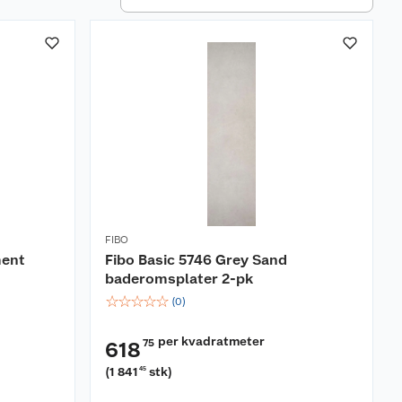
FIBO
ment
Fibo Basic 5746 Grey Sand
baderomsplater 2-pk
☆
☆
☆
☆
☆
(
0
)
per kvadratmeter
75
618
(
1 841
stk
)
45