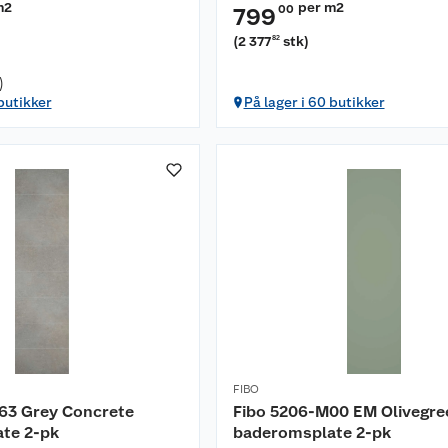
m2
per m2
00
799
(
2 377
stk
)
82
)
 butikker
På lager i 60 butikker
FIBO
63 Grey Concrete
Fibo 5206-M00 EM Olivegre
te 2-pk
baderomsplate 2-pk