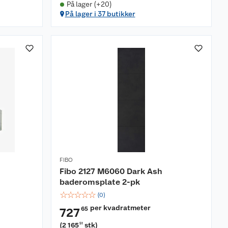
På lager (+20)
På lager i 37 butikker
FIBO
Fibo 2127 M6060 Dark Ash
baderomsplate 2-pk
☆
☆
☆
☆
☆
(
0
)
per kvadratmeter
65
727
(
2 165
stk
)
51