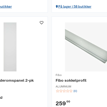
butikker
På lager i 58 butikker
Fibo
baderomspanel 2-pk
Fibo sokkelprofil
ALUMINIUM
☆
☆
☆
☆
☆
(
0
)
m2
00
259