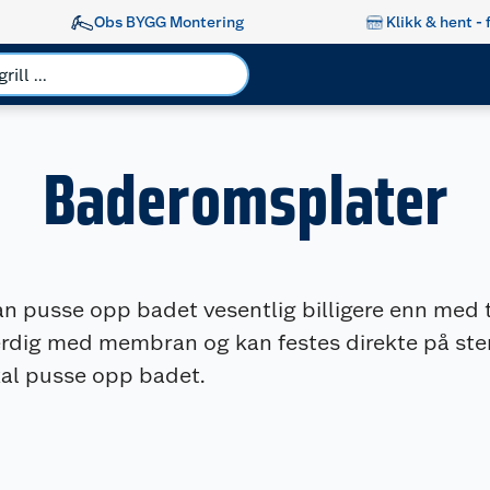
Obs BYGG Montering
Klikk & hent - 
Baderomsplater
n pusse opp badet vesentlig billigere enn med t
ig med membran og kan festes direkte på stend
kal pusse opp badet.