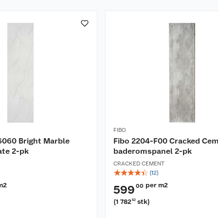
FIBO
6060 Bright Marble
Fibo 2204-F00 Cracked Ce
te 2-pk
baderomspanel 2-pk
CRACKED CEMENT
☆
☆
☆
☆
☆
(
12
)
m2
per m2
00
599
(
1 782
stk
)
62