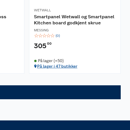
WETWALL
oss
Smartpanel Wetwall og Smartpanel
Kitchen board godkjent skrue
MESSING
☆
☆
☆
☆
☆
(
0
)
00
305
På lager (+50)
På lager i 47 butikker