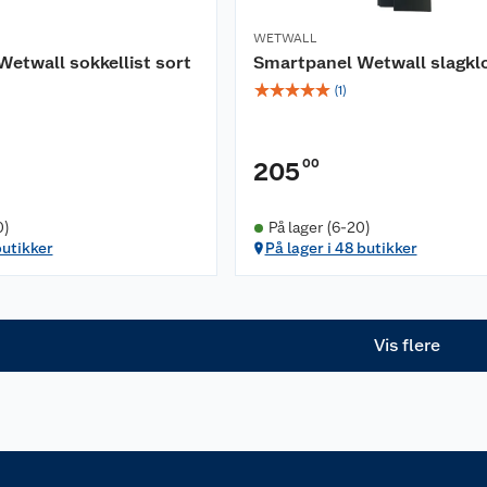
WETWALL
etwall sokkellist sort
Smartpanel Wetwall slagkl
☆
☆
☆
☆
☆
(
1
)
00
205
0)
På lager (6-20)
butikker
På lager i 48 butikker
Vis flere