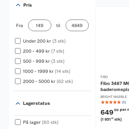
Pris
Fra
til
Under 200 kr
(3 stk)
200 - 499 kr
(7 stk)
500 - 999 kr
(3 stk)
1000 - 1999 kr
(14 stk)
FIBO
2000 - 5000 kr
(62 stk)
Fibo 3487 M
baderomspla
BRIGHT MARBLE
☆
☆
☆
☆
☆
(
5
)
Lagerstatus
per 
00
649
(
1 931
stk
)
42
På lager
(60 stk)