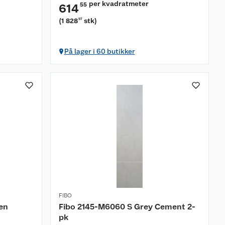
per kvadratmeter
55
614
(
1 828
stk
)
97
På lager i 60 butikker
FIBO
en
Fibo 2145-M6060 S Grey Cement 2-
pk