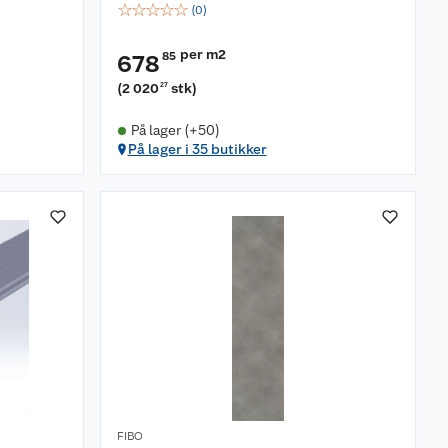
☆
☆
☆
☆
☆
(
0
)
per m2
85
678
(
2 020
stk
)
27
På lager (+50)
På lager i 35 butikker
FIBO