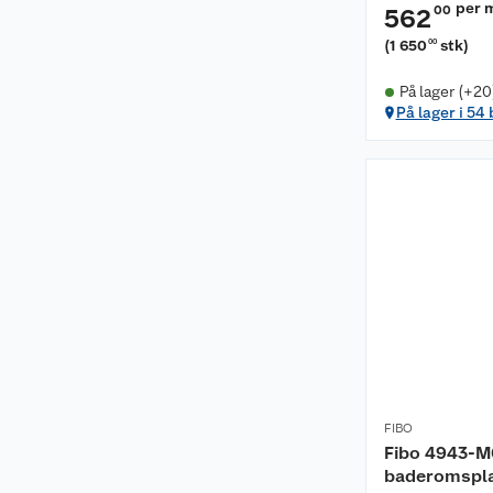
per 
00
562
(
1 650
stk
)
00
På lager (+20
På lager i 54
FIBO
Fibo 4943-M
baderomspla