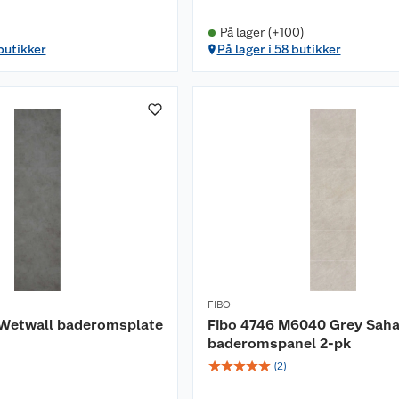
På lager (+100)
 butikker
På lager i 58 butikker
FIBO
Wetwall baderomsplate
Fibo 4746 M6040 Grey Saha
baderomspanel 2-pk
☆
☆
☆
☆
☆
(
2
)