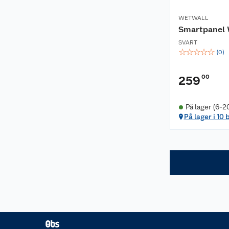
WETWALL
Smartpanel W
SVART
☆
☆
☆
☆
☆
(
0
)
00
259
På lager (6-2
På lager i 10 