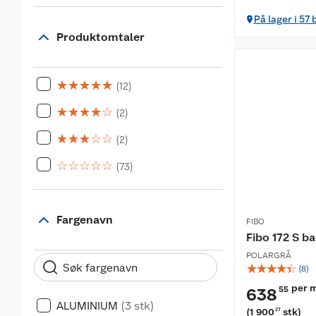
På lager i 57 
Produktomtaler
☆
☆
☆
☆
☆
(12)
☆
☆
☆
☆
☆
(2)
☆
☆
☆
☆
☆
(2)
☆
☆
☆
☆
☆
(73)
Fargenavn
FIBO
Fibo 172 S 
POLARGRÅ
☆
☆
☆
☆
☆
(
8
)
per 
55
638
ALUMINIUM
(3 stk)
(
1 900
stk
)
27