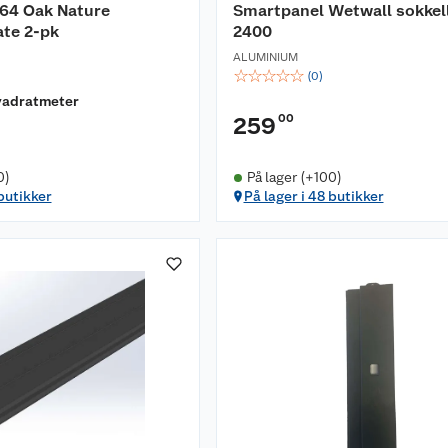
164 Oak Nature
Smartpanel Wetwall sokkell
te 2-pk
2400
ALUMINIUM
☆
☆
☆
☆
☆
(
0
)
vadratmeter
00
259
0)
På lager (+100)
 butikker
På lager i 48 butikker