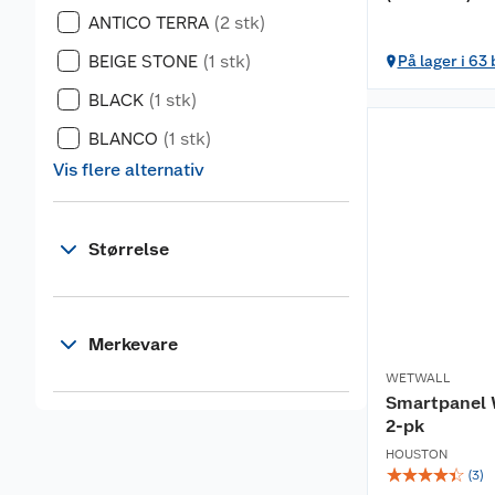
ANTICO TERRA
(2 stk)
BEIGE STONE
(1 stk)
På lager i 63
BLACK
(1 stk)
BLANCO
(1 stk)
Vis flere alternativ
Størrelse
Merkevare
WETWALL
Smartpanel 
2-pk
HOUSTON
☆
☆
☆
☆
☆
(
3
)