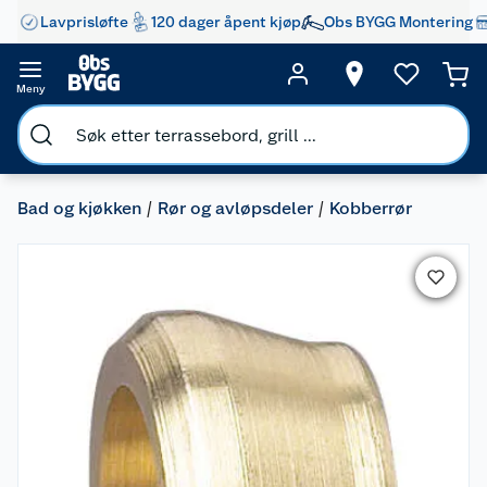
Lavprisløfte
120 dager åpent kjøp
Obs BYGG Montering
Meny
Bad og kjøkken
Rør og avløpsdeler
Kobberrør