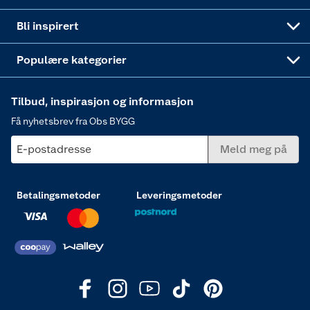
Annonserte varer
Hjem, rengjøring og hvitevarer
Bli inspirert
Varme
Populære kategorier
Tilbud, inspirasjon og informasjon
Få nyhetsbrev fra Obs BYGG
E-postadresse
Meld meg på
Betalingsmetoder
Leveringsmetoder