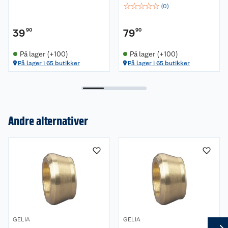
☆
☆
☆
☆
☆
(
0
)
39
90
79
90
På lager (+100)
På lager (+100)
På lager i 65 butikker
På lager i 65 butikker
Andre alternativer
Om oss
Kundeservice
Nyheter
Butikker
Våre merkevarer
Kontakt oss
Våre kjeder
GELIA
GELIA
Retur- og angrerett
Kjøpsvilkår
Hageinspirasjon