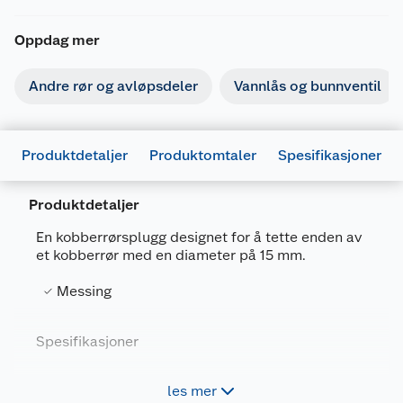
Oppdag mer
Andre rør og avløpsdeler
Vannlås og bunnventil
Produktdetaljer
Produktomtaler
Spesifikasjoner
Produktdetaljer
En kobberrørsplugg designet for å tette enden av
et kobberrør med en diameter på 15 mm.
Generelt
Artikkelnummer
7392462024872
Messing
Leverandørens artikkelnummer
3019459712
Spesifikasjoner
Farge
KROM
Forpakningsmål
Forpakningsstørrelser: 1
les mer
Bruttovekt
0.032 kg