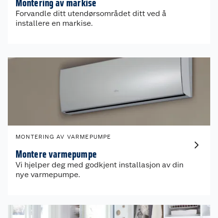
Montering av markise
Forvandle ditt utendørsområdet ditt ved å
installere en markise.
Om oss
MONTERING AV VARMEPUMPE
Kundeservice
Nyheter
Montere varmepumpe
Vi hjelper deg med godkjent installasjon av din
nye varmepumpe.
Butikker
Våre merkevarer
Kontakt oss
Våre kjeder