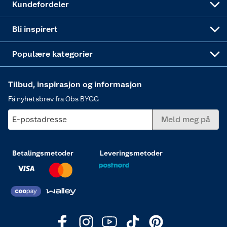
Kundefordeler
Annonserte varer
Hjem, rengjøring og hvitevarer
Bli inspirert
Varme
Populære kategorier
Tilbud, inspirasjon og informasjon
Få nyhetsbrev fra Obs BYGG
E-postadresse
Meld meg på
Betalingsmetoder
Leveringsmetoder