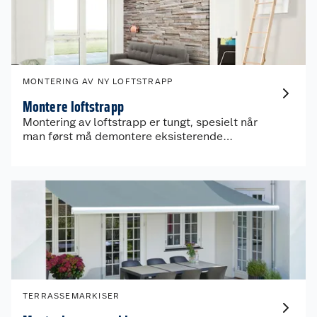
MONTERING AV NY LOFTSTRAPP
Montere loftstrapp
Montering av loftstrapp er tungt, spesielt når
man først må demontere eksisterende
loftstrapp. Obs BYGG Montering tilbyr nå en
fastpris for å montere loftstrapp i trevirke
inkludert oppmøte.
TERRASSEMARKISER