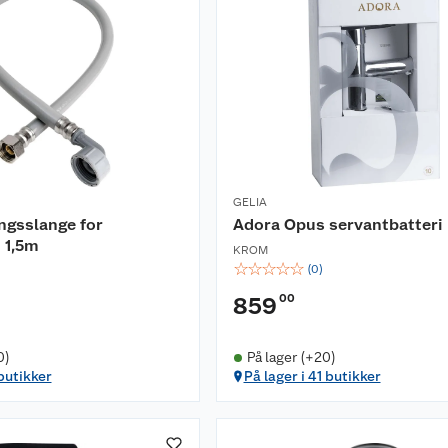
GELIA
ingsslange for
Adora Opus servantbatteri
 1,5m
KROM
☆
☆
☆
☆
☆
(
0
)
00
859
0)
På lager (+20)
 butikker
På lager i 41 butikker