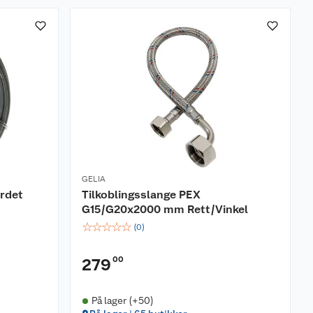
GELIA
ordet
Tilkoblingsslange PEX
G15/G20x2000 mm Rett/Vinkel
☆
☆
☆
☆
☆
(
0
)
00
279
På lager (+50)