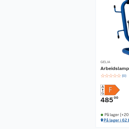
GELIA
Arbeidslamp
☆
☆
☆
☆
☆
(
0
)
00
485
På lager (+20
På lager i 62