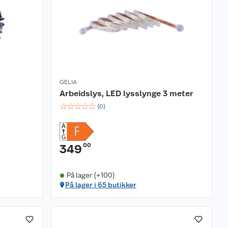
GELIA
Arbeidslys, LED lysslynge 3 meter
☆
☆
☆
☆
☆
(
0
)
00
349
På lager (+100)
På lager i 65 butikker