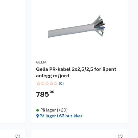
GELIA
Gelia PR-kabel 2x2,5/2,5 for åpent
anlegg m/jord
☆
☆
☆
☆
☆
(
0
)
00
785
På lager (+20)
På lager i 63 butikker