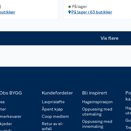
)
På lager
 butikker
På lager i 63 butikker
Vis flere
Obs BYGG
Kundefordeler
Bli inspirert
Po
ka
ss
Lavprisløfte
Hageinspirasjon
Ha
ter
Åpent kjøp
Oppussing med
ut
utemaling
 merkevarer
Coop medlem
Gu
Oppussing med
 kjeder
Retur av el-
innemaling
Tre
avfall