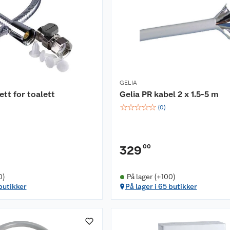
GELIA
tt for toalett
Gelia PR kabel 2 x 1.5-5 m
☆
☆
☆
☆
☆
(
0
)
00
329
0)
På lager (+100)
 butikker
På lager i 65 butikker