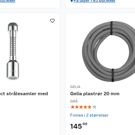
 butikker
På lager i 65 butikker
GELIA
ct strålesamler med
Gelia plastrør 20 mm
GRÅ
☆
☆
☆
☆
☆
(
1
)
Finnes i 2 størrelser
00
145