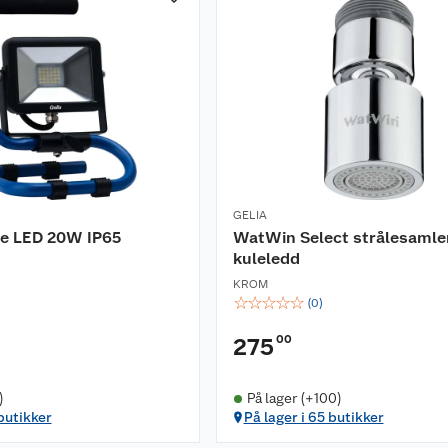
GELIA
e LED 20W IP65
WatWin Select strålesamle
kuleledd
KROM
☆
☆
☆
☆
☆
(
0
)
00
275
)
På lager (+100)
 butikker
På lager i 65 butikker