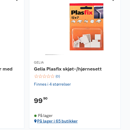
GELIA
r med
Gelia Plasfix skjøt-/hjørnesett
☆
☆
☆
☆
☆
(
0
)
Finnes i 4 størrelser
90
99
På lager
På lager i 65 butikker