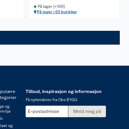
På lager (+100)
På lager i 65 butikker
pulære
Tilbud, inspirasjon og informasjon
tegorier
Få nyhetsbrev fra Obs BYGG
ge og
E-postadresse
Meld meg på
emiljø
lv
last og