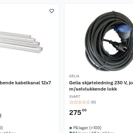
GELIA
ebende kabelkanal 12x7
Gelia skjøteledning 230 V, j
m/selvlukkende lokk
SVART
☆
☆
☆
☆
☆
(
0
)
00
275
r
)
0)
På lager (+100)