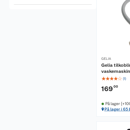
GELIA
Gelia tilkobl
vaskemaskin
☆
☆
☆
☆
☆
(
1
)
00
169
På lager (+10
På lager i 65