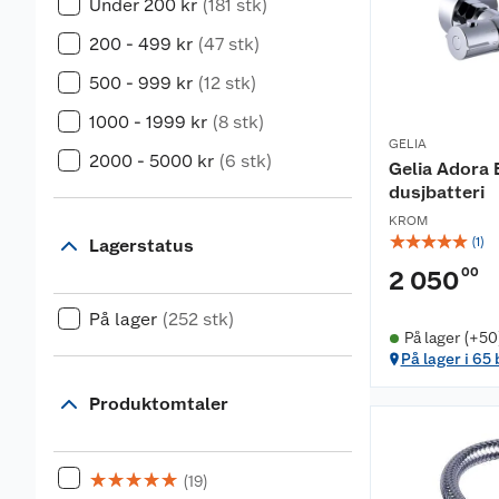
Under 200 kr
(181 stk)
200 - 499 kr
(47 stk)
500 - 999 kr
(12 stk)
1000 - 1999 kr
(8 stk)
GELIA
2000 - 5000 kr
(6 stk)
Gelia Adora 
dusjbatteri
KROM
☆
☆
☆
☆
☆
(
1
)
Lagerstatus
00
2 050
På lager
(252 stk)
På lager (+50
På lager i 65
Produktomtaler
☆
☆
☆
☆
☆
(19)