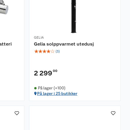
GELIA
atteri
Gelia solppvarmet utedusj
☆
☆
☆
☆
☆
(
3
)
00
2 299
På lager (+100)
På lager i 25 butikker