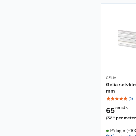
GELIA
Gelia selvkl
mm
☆
☆
☆
☆
☆
(
2
)
stk
00
65
(
32
per mete
50
På lager (+10