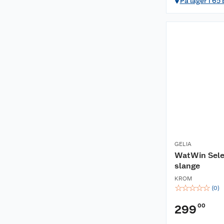
På lager i 65
GELIA
WatWin Sele
slange
KROM
☆
☆
☆
☆
☆
(
0
)
00
299