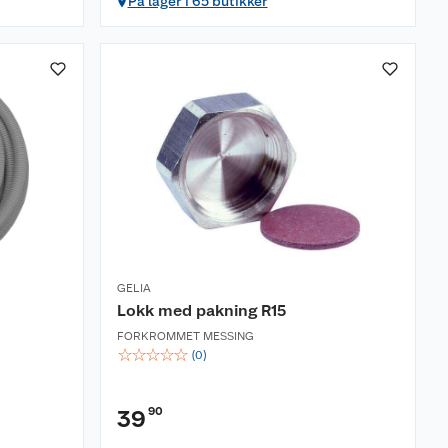
På lager i 65 butikker
GELIA
Lokk med pakning R15
FORKROMMET MESSING
☆
☆
☆
☆
☆
(
0
)
90
39