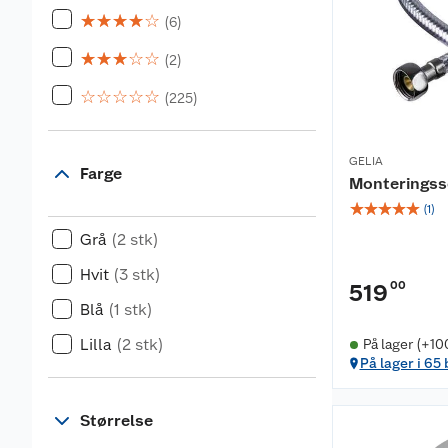
☆
☆
☆
☆
☆
(6)
☆
☆
☆
☆
☆
(2)
☆
☆
☆
☆
☆
(225)
GELIA
Farge
Monteringsse
☆
☆
☆
☆
☆
(
1
)
Grå
(2 stk)
Hvit
(3 stk)
00
519
Blå
(1 stk)
Lilla
(2 stk)
På lager (+10
På lager i 65
Størrelse