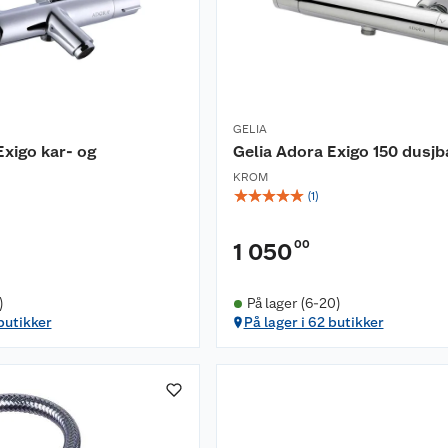
GELIA
Exigo kar- og
Gelia Adora Exigo 150 dusjb
KROM
☆
☆
☆
☆
☆
(
1
)
00
1 050
)
På lager (6-20)
 butikker
På lager i 62 butikker