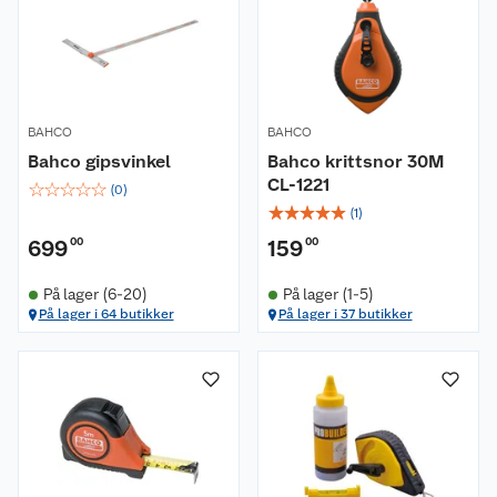
BAHCO
BAHCO
Bahco gipsvinkel
Bahco krittsnor 30M
CL-1221
☆
☆
☆
☆
☆
(
0
)
☆
☆
☆
☆
☆
(
1
)
699
00
159
00
På lager (6-20)
På lager (1-5)
På lager i 64 butikker
På lager i 37 butikker
Om oss
Kundeservice
Nyheter
Butikker
Våre merkevarer