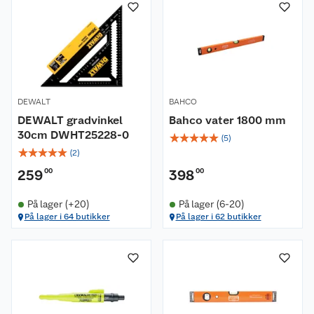
DEWALT
BAHCO
DEWALT gradvinkel
Bahco vater 1800 mm
30cm DWHT25228-0
☆
☆
☆
☆
☆
(
5
)
☆
☆
☆
☆
☆
(
2
)
259
00
398
00
På lager (+20)
På lager (6-20)
På lager i 64 butikker
På lager i 62 butikker