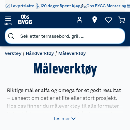
Lavprisløfte
120 dager åpent kjøp
Obs BYGG Montering
Meny
Verktøy
Håndverktøy
Måleverktøy
Måleverktøy
Riktige mål er alfa og omega for et godt resultat
– uansett om det er et lite eller stort prosjekt.
Hos oss finner du måleverktøy til alle formater.
Vi har både meterstokk, målebånd, gradvinkel,
les mer
skyvelær, vater og mer til flere bruksområder.