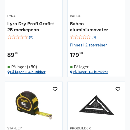
LYRA
BAHCO
Lyra Dry Profi Grafitt
Bahco
2B merkepenn
aluminiumsvater
☆
☆
☆
☆
☆
☆
☆
☆
☆
☆
(
0
)
(
0
)
Finnes i 2 størrelser
89
00
179
00
På lager (+50)
På lager
På lager i 64 butikker
På lager i 63 butikker
STANLEY
PROBUILDER