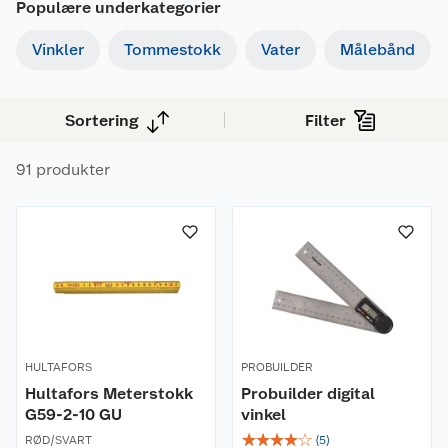
Populære underkategorier
Vinkler
Tommestokk
Vater
Målebånd
Sortering
Filter
91 produkter
HULTAFORS
PROBUILDER
Hultafors Meterstokk
Probuilder digital
G59-2-10 GU
vinkel
☆
☆
☆
☆
☆
RØD/SVART
(
5
)