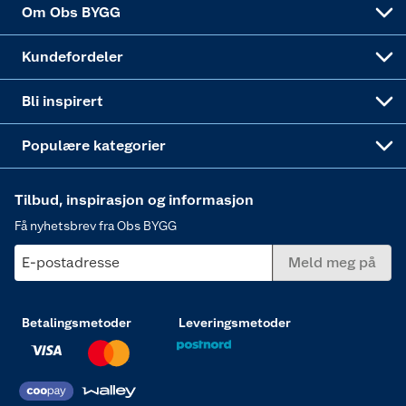
Hytte og beredskapsutstyr
Dører
Om Obs BYGG
Obs BYGG Montering
Gavetips
Vindu
Kundefordeler
Annonserte varer
Hjem, rengjøring og hvitevarer
Bli inspirert
Varme
Populære kategorier
Tilbud, inspirasjon og informasjon
Få nyhetsbrev fra Obs BYGG
E-postadresse
Meld meg på
Betalingsmetoder
Leveringsmetoder