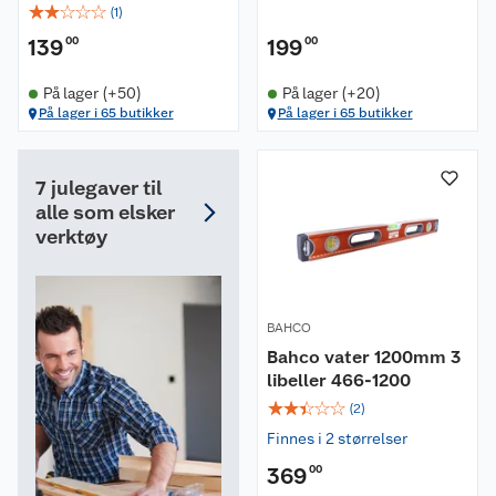
☆
☆
☆
☆
☆
(
1
)
139
00
199
00
På lager (+50)
På lager (+20)
På lager i 65 butikker
På lager i 65 butikker
7 julegaver til
alle som elsker
verktøy
BAHCO
Bahco vater 1200mm 3
libeller 466-1200
☆
☆
☆
☆
☆
(
2
)
Finnes i 2 størrelser
369
00