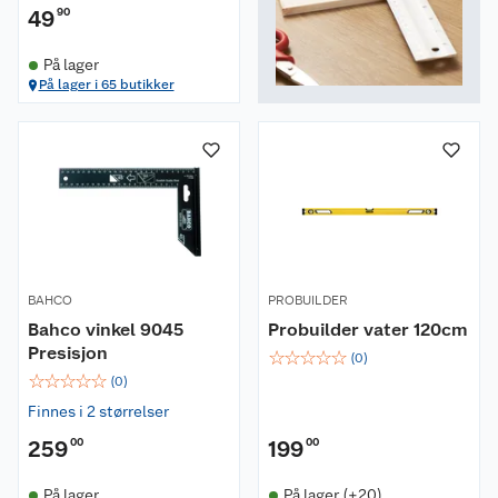
49
90
På lager
På lager i 65 butikker
BAHCO
PROBUILDER
Bahco vinkel 9045
Probuilder vater 120cm
Presisjon
☆
☆
☆
☆
☆
(
0
)
☆
☆
☆
☆
☆
(
0
)
Finnes i 2 størrelser
259
00
199
00
På lager
På lager (+20)