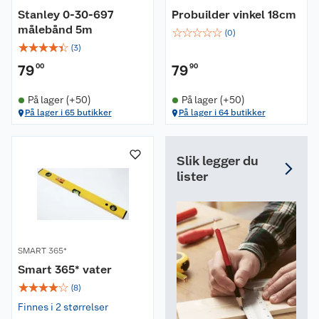
Stanley 0-30-697
Probuilder vinkel 18cm
målebånd 5m
☆
☆
☆
☆
☆
(
0
)
☆
☆
☆
☆
☆
(
3
)
79
00
79
90
På lager (+50)
På lager (+50)
På lager i 65 butikker
På lager i 64 butikker
Slik legger du
lister
SMART 365*
Smart 365* vater
☆
☆
☆
☆
☆
(
8
)
Finnes i 2 størrelser