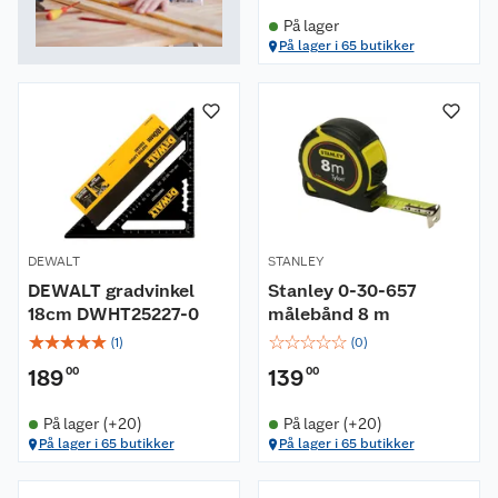
På lager
På lager i 65 butikker
DEWALT
STANLEY
DEWALT gradvinkel
Stanley 0-30-657
18cm DWHT25227-0
målebånd 8 m
☆
☆
☆
☆
☆
☆
☆
☆
☆
☆
(
1
)
(
0
)
189
00
139
00
På lager (+20)
På lager (+20)
På lager i 65 butikker
På lager i 65 butikker