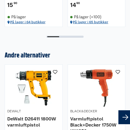
15
90
14
90
På lager
På lager (+100)
På lager i 64 butikker
På lager i 65 butikker
Andre alternativer
Om oss
Kundeservice
Nyheter
Butikker
Våre merkevarer
Kontakt oss
Våre kjeder
DEWALT
BLACK&DECKER
Retur- og angrerett
Kjøpsvilkår
Hageinspirasjon
DeWalt D26411 1800W
Varmluftpistol
varmluftpistol
Black+Decker 1750W
Reklamasjon
Personvern
Lavprisløfte
Oppussing med utemaling