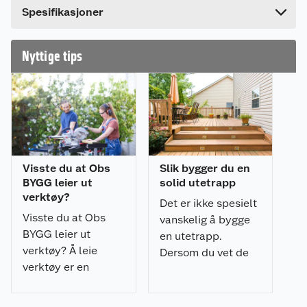
2-trinns regulering:
Spesifikasjoner
Trinn 1 i C°: 350° C - 300 l/min.
Trinn 2 i C°: 600° C - 500 l/min.
Nyttige tips
Effekt: 2000W
Visste du at Obs
Slik bygger du en
BYGG leier ut
solid utetrapp
verktøy?
Det er ikke spesielt
Visste du at Obs
vanskelig å bygge
BYGG leier ut
en utetrapp.
verktøy? Å leie
Dersom du vet de
verktøy er en
grunnleggende
rimelig og effektiv
teknikkene, kan du
måte å få jobben
fint klare det på