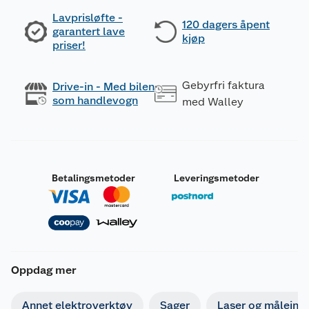
Lavprisløfte -
120 dagers åpent
garantert lave
kjøp
priser!
Gebyrfri faktura
Drive-in - Med bilen
som handlevogn
med Walley
Betalingsmetoder
Leveringsmetoder
Oppdag mer
Annet elektroverktøy
Sager
Laser og måleins