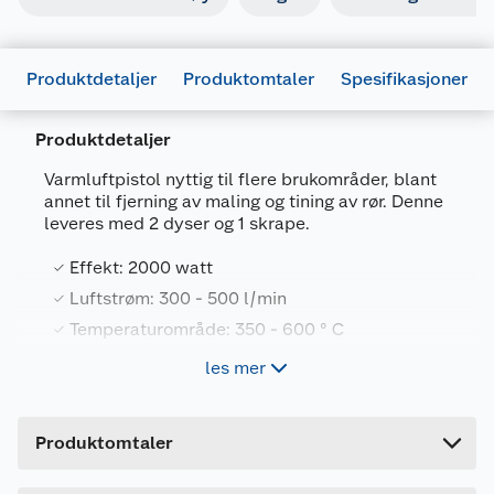
Produktdetaljer
Produktomtaler
Spesifikasjoner
Produktdetaljer
Varmluftpistol nyttig til flere brukområder, blant
annet til fjerning av maling og tining av rør. Denne
leveres med 2 dyser og 1 skrape.
Generelt
Effekt: 2000 watt
Artikkelnummer
7025180653818
Luftstrøm: 300 - 500 l/min
Leverandørens artikkelnummer
54259
Temperaturområde: 350 - 600 ° C
Forpakningsmål
2- trinns regulering
les mer
Bruttovekt
0.96 kg
Høyde
7.8 cm
Egenskaper
Produktomtaler
Lengde
25.4 cm
Med dyser og skrape
Bredde
25.4 cm