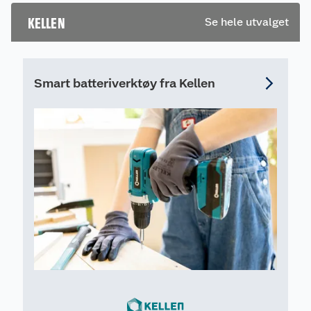
gjort. Les mer om
egenhånd.
KELLEN
Se hele utvalget
hvordan du leier.
Smart batteriverktøy fra Kellen