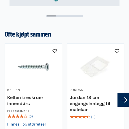
Ofte kjøpt sammen
KELLEN
JORDAN
Kellen treskruer
Jordan 18 cm
innendørs
engangsinnlegg til
malekar
ELFORSINKET
☆
☆
☆
☆
☆
☆
☆
☆
☆
☆
(
3
)
(
11
)
Finnes i 36 størrelser