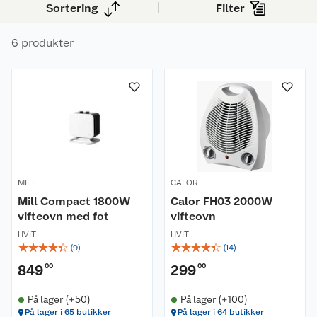
Sortering
Filter
6 produkter
MILL
CALOR
Mill Compact 1800W
Calor FH03 2000W
vifteovn med fot
vifteovn
HVIT
HVIT
☆
☆
☆
☆
☆
☆
☆
☆
☆
☆
(
9
)
(
14
)
849
00
299
00
På lager (+50)
På lager (+100)
På lager i 65 butikker
På lager i 64 butikker