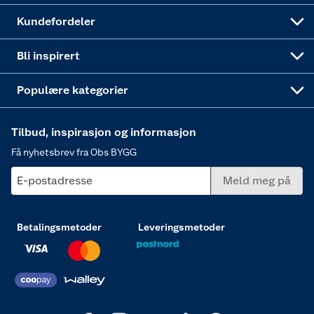
Obs BYGG Montering
Gavetips
Vindu
Kundefordeler
Annonserte varer
Hjem, rengjøring og hvitevarer
Bli inspirert
Varme
Populære kategorier
Tilbud, inspirasjon og informasjon
Få nyhetsbrev fra Obs BYGG
E-postadresse
Meld meg på
Betalingsmetoder
Leveringsmetoder