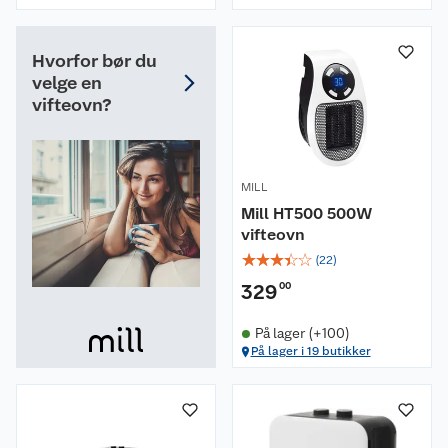
Hvorfor bør du
velge en
vifteovn?
MILL
Mill HT500 500W
vifteovn
☆
☆
☆
☆
☆
(
22
)
329
00
På lager (+100)
På lager i 19 butikker