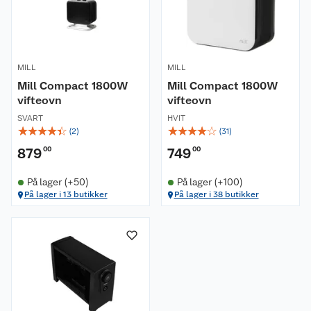
MILL
MILL
Mill Compact 1800W
Mill Compact 1800W
vifteovn
vifteovn
SVART
HVIT
☆
☆
☆
☆
☆
☆
☆
☆
☆
☆
(
2
)
(
31
)
879
00
749
00
På lager (+50)
På lager (+100)
På lager i 13 butikker
På lager i 38 butikker
Om oss
Kundeservice
Nyheter
Butikker
Våre merkevarer
Kontakt oss
Våre kjeder