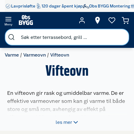
Lavprisløfte
120 dager åpent kjøp
Obs BYGG Montering
Meny
Varme
Varmeovn
Vifteovn
Vifteovn
En vifteovn gir rask og umiddelbar varme. De er
effektive varmeovner som kan gi varme til både
store og små rom, avhengig av effekt på
vifteovnen. Vi har et utvalg av kjente merker
les mer
som Mill, Calor og Adax.