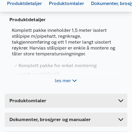
Produktdetaljer
Produktomtaler
Dokumenter, brosj
Produktdetaljer
Komplett pakke inneholder 1,5 meter isolert
stålpipe m/pipehatt, regnkrage,
takgjennomføring og ett 1 meter langt uisolert
røykrør. Harvias stålpiper er enkle å montere og
tåler store temperatursvingninger.
Generelt
Artikkelnummer
6417659002752
Komplett pakke for enkel montering
Leverandørens artikkelnummer
Leget i rustfritt stål
675299
les mer
Kun for vertikal montering
Størrelse
1.5 M
Forpakningsmål
Monteringsinstruksjon
Produktegenskaper
Produktomtaler
Bruttovekt
2 kg
1192087_6417659002752_.pdf
Komplett pakke for enkel montering
Høyde
10 cm
Last ned / vis datablad
Dette produktet har ikke fått noen omtale ennå.
Godt isolert - tåler temperatursvingninger
Dokumenter, brosjyrer og manualer
Lengde
10 cm
Hvis du kjøper produktet får du invitasjon til å gi
Harvias stålpiper er enkle å montere og tåler