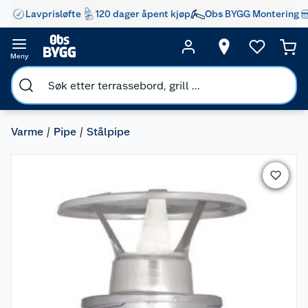
Lavprisløfte
120 dager åpent kjøp
Obs BYGG Montering
Meny
Varme
Pipe
Stålpipe