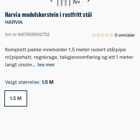
Harvia modulskorstein i rustfritt stål
HARVIA
Art nr: 6417659002752
☆
☆
☆
☆
☆
0
omtaler
Komplett pakke inneholder 1,5 meter isolert stålpipe
m/pipehatt, regnkrage, takgjennomføring og ett 1 meter
langt uisole
...
les mer
Valgt størrelse
:
1.5 M
1.5 M