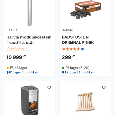
HARVIA
HARVIA
Harvia modulskorstein
BADSTUSTEN
i rustfritt stål
ORIGINAL FINSK
☆
☆
☆
☆
☆
☆
☆
☆
☆
☆
(
0
)
(
1
)
10 999
00
299
00
Få på lager
På lager (6-20)
På lager i 1 butikker
På lager i 2 butikker