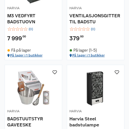
HARVIA
HARVIA
M3 VEDFYRT
VENTILASJONSGITTER
BADSTUOVN
TIL BADSTU
☆
☆
☆
☆
☆
☆
☆
☆
☆
☆
(
0
)
(
0
)
7 999
00
379
00
Få på lager
På lager (1-5)
På lager i 1 butikker
På lager i 1 butikker
HARVIA
HARVIA
BADSTUUTSTYR
Harvia Steel
GAVEESKE
badstulampe