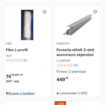
FIBO
FORESTIA
Fibo L-profil
Forestia eliteX 2-delt
aluminium skjøtelist
HVIT
☆
☆
☆
☆
☆
(
0
)
2,4 METER
☆
☆
☆
☆
☆
(
0
)
Finnes i 2 størrelser
per m
74
58
449
00
(
179
stk
)
00
Leverandør (+100)
På lager i 1 butikker
-30%