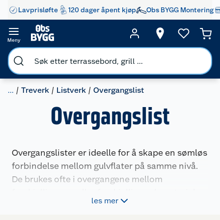
Lavprisløfte
120 dager åpent kjøp
Obs BYGG Montering
Meny
...
Treverk
Listverk
Overgangslist
Overgangslist
Overgangslister er ideelle for å skape en sømløs
forbindelse mellom gulvflater på samme nivå.
De brukes ofte i overgangene mellom
forskjellige rom eller forskjellige gulvmaterialer.
les mer
Overgangslister kommer i et bredt spekter av
finisher for å matche enhver innredning, noe