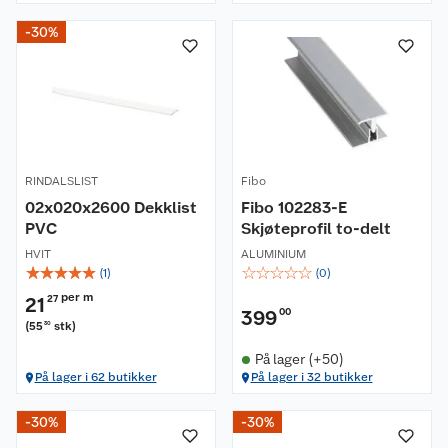
-30%
RINDALSLIST
Fibo
02x020x2600 Dekklist
Fibo 102283-E
PVC
Skjøteprofil to-delt
HVIT
ALUMINIUM
☆
☆
☆
☆
☆
☆
☆
☆
☆
☆
(
1
)
(
0
)
per m
21
27
399
00
(
55
stk
)
30
På lager (+50)
På lager i 62 butikker
På lager i 32 butikker
-30%
-30%