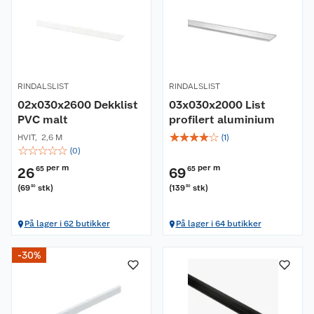
RINDALSLIST
RINDALSLIST
02x030x2600 Dekklist
03x030x2000 List
PVC malt
profilert aluminium
☆
☆
☆
☆
☆
HVIT
,
2,6 M
(
1
)
☆
☆
☆
☆
☆
(
0
)
per m
per m
26
65
69
65
(
69
stk
)
(
139
stk
)
30
30
På lager i 62 butikker
På lager i 64 butikker
-30%