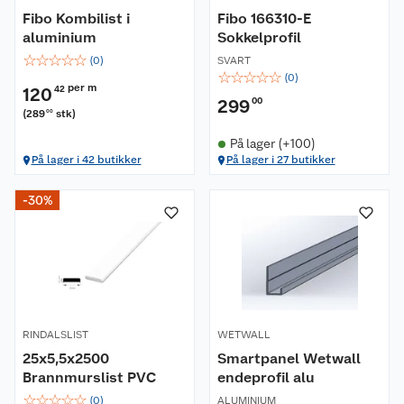
Fibo Kombilist i
Fibo 166310-E
aluminium
Sokkelprofil
☆
☆
☆
☆
☆
(
0
)
SVART
☆
☆
☆
☆
☆
(
0
)
per m
120
42
299
00
(
289
stk
)
00
På lager (+100)
På lager i 42 butikker
På lager i 27 butikker
-30%
RINDALSLIST
WETWALL
25x5,5x2500
Smartpanel Wetwall
Brannmurslist PVC
endeprofil alu
☆
☆
☆
☆
☆
(
0
)
ALUMINIUM