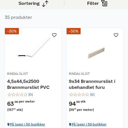
Sortering
Filter
som gjør dem til et funksjonelt og dekorativt
tillegg til ethvert hjem.
35 produkter
-30%
-30%
RINDALSLIST
RINDALSLIST
4,5x44,5x2500
9x34 Brannmurslist i
Brannmurslist PVC
ubehandlet furu
☆
☆
☆
☆
☆
☆
☆
☆
☆
☆
(
0
)
(
0
)
per meter
stk
63
00
94
50
(
157
stk
)
(
39
per meter
)
50
38
På lager i 50 butikker
På lager i 59 butikker