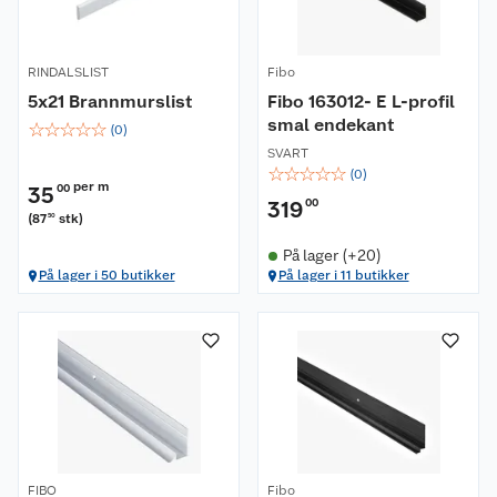
RINDALSLIST
Fibo
5x21 Brannmurslist
Fibo 163012- E L-profil
smal endekant
☆
☆
☆
☆
☆
(
0
)
SVART
☆
☆
☆
☆
☆
(
0
)
per m
35
00
319
00
(
87
stk
)
50
På lager (+20)
På lager i 50 butikker
På lager i 11 butikker
FIBO
Fibo