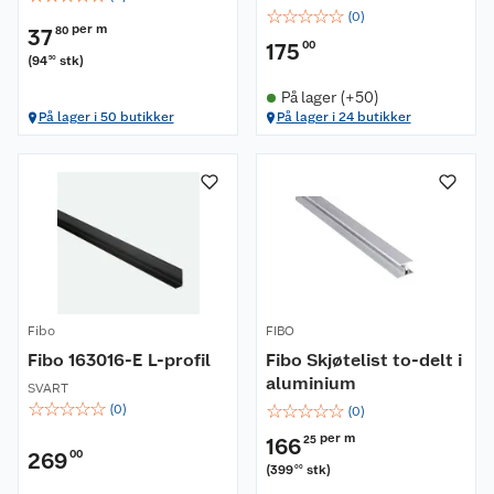
☆
☆
☆
☆
☆
(
0
)
per m
37
80
175
00
(
94
stk
)
50
På lager (+50)
På lager i 50 butikker
På lager i 24 butikker
Fibo
FIBO
Fibo 163016-E L-profil
Fibo Skjøtelist to-delt i
aluminium
SVART
☆
☆
☆
☆
☆
☆
☆
☆
☆
☆
(
0
)
(
0
)
per m
166
25
269
00
(
399
stk
)
00