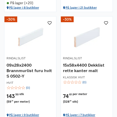
På lager (+20)
På lager i 8 butikker
På lager i 21 butikker
-30%
-30%
RINDALSLIST
RINDALSLIST
09x28x2400
15x58x4400 Dekklist
Brannmurlist furu hvit
rette kanter malt
S 0502-Y
KLASSISK HVIT
☆
☆
☆
☆
☆
(
0
)
HVIT
☆
☆
☆
☆
☆
(
0
)
stk
per meter
143
50
74
61
(
59
per meter
)
(
328
stk
)
79
30
På lager i 9 butikker
På lager i 7 butikker