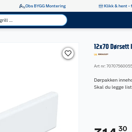
Obs BYGG Montering
Klikk & hent - 
12x70 Dørsett l
Art nr: 7070756005
Dørpakken innehol
Skal du legge lis
30