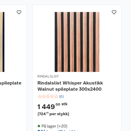
RINDALSLIST
spileplate
Rindalslist Whisper Akustikk
Walnut spileplate 300x2400
☆
☆
☆
☆
☆
(
0
)
stk
00
1 449
(
724
per stykk
)
50
På lager (+20)