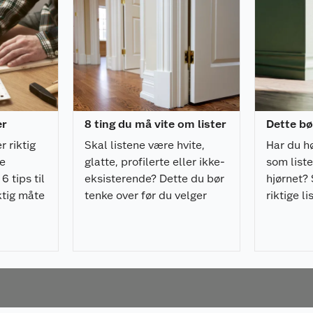
er
8 ting du må vite om lister
Dette bø
r riktig
Skal listene være hvite,
Har du h
de
glatte, profilerte eller ikke-
som liste
6 tips til
eksisterende? Dette du bør
hjørnet? 
iktig måte
tenke over før du velger
riktige li
v
lister til huset ditt.
rommet.