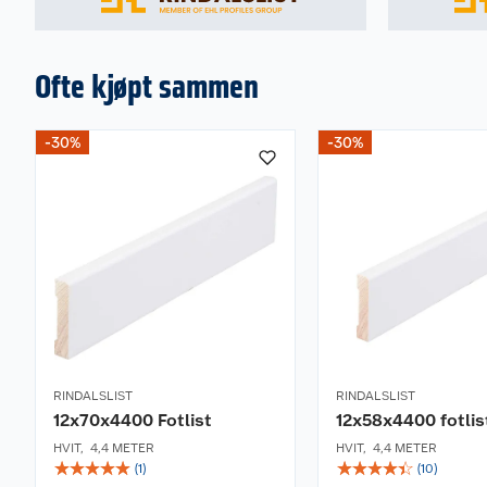
Ofte kjøpt sammen
-30%
-30%
RINDALSLIST
RINDALSLIST
12x70x4400 Fotlist
12x58x4400 fotlis
HVIT
,
4,4 METER
HVIT
,
4,4 METER
☆
☆
☆
☆
☆
☆
☆
☆
☆
☆
(
1
)
(
10
)