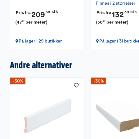
Finnes i 2 størrelser
stk
stk
Pris fra
30
Pris fra
30
209
132
(
47
per meter
)
(
30
per meter
)
57
07
På lager i 29 butikker
På lager i 31 butikk
Andre alternativer
-30%
-30%