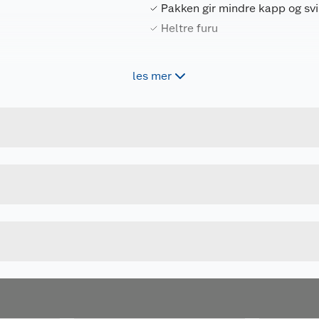
Pakken gir mindre kapp og sv
Heltre furu
les mer
r lite kapp til
en, blir det også
Forpakningsmål
7070756005539
Bruttovekt
26505099
Høyde
HVIT
Lengde
Bredde