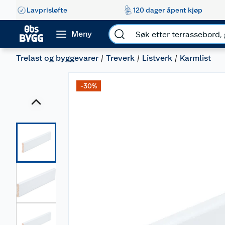
Lavprisløfte
120 dager åpent kjøp
Meny
Trelast og byggevarer
Treverk
Listverk
Karmlist
-30%