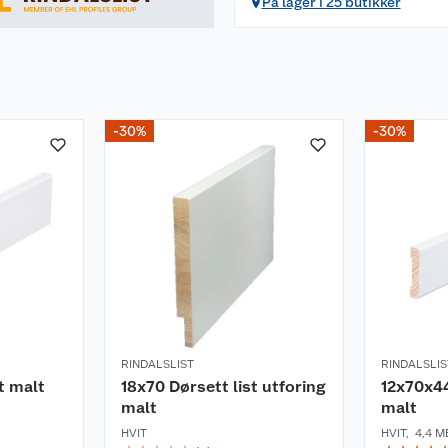
På lager i 25 butikker
-30%
-30%
RINDALSLIST
RINDALSLIS
t malt
18x70 Dørsett list utforing
12x70x4
malt
malt
HVIT
HVIT
,
4,4 M