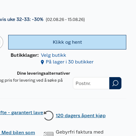
is uke 32-33: -30%
(02.08.26 - 15.08.26)
Klikk og hent
Butikklager:
Velg butikk
På lager i 30 butikker
Dine leveringsalternativer
og pris for levering ved å søke på
r
fte - garantert lave
120 dagers åpent kjøp
Gebyrfri faktura med
 - Med bilen som