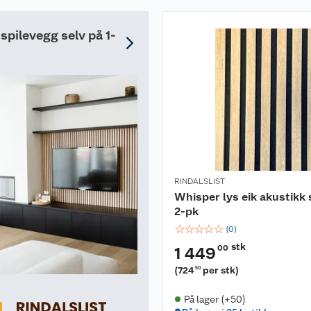
 spilevegg selv på 1-
RINDALSLIST
Whisper lys eik akustikk 
2-pk
☆
☆
☆
☆
☆
(
0
)
stk
00
1 449
(
724
per stk
)
50
På lager (+50)