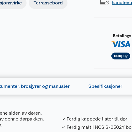
handlev
sjonsvirke
Terrassebord
Betaling
umenter, brosjyrer og manualer
Spesifikasjoner
ene siden av døren.
o av denne dørpakken.
Ferdig kappede lister til dør
m.
Ferdig malt i NCS S-0502Y bo