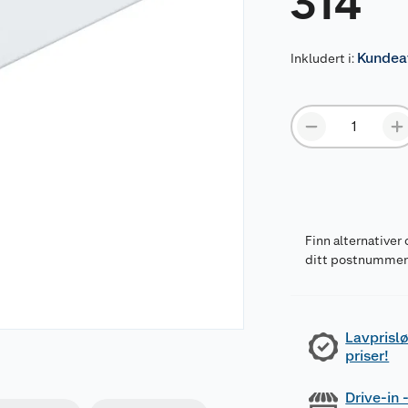
314
Kundeav
Inkludert i:
Finn alternativer 
ditt postnumme
Lavprislø
priser!
Drive-in