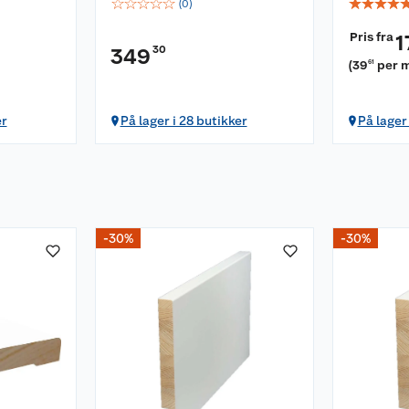
☆
☆
☆
☆
☆
☆
☆
☆
☆
(
0
)
Pris fra
1
30
349
(
39
per 
61
er
På lager i 28 butikker
På lager
-30%
-30%