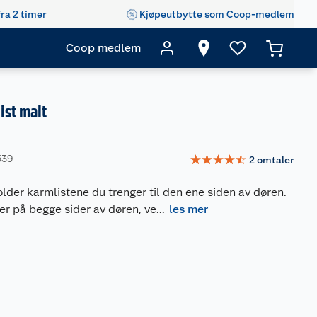
fra 2 timer
Kjøpeutbytte som Coop-medlem
Coop medlem
ist malt
☆
☆
☆
☆
☆
539
2
omtaler
der karmlistene du trenger til den ene siden av døren.
ter på begge sider av døren, ve
...
les mer