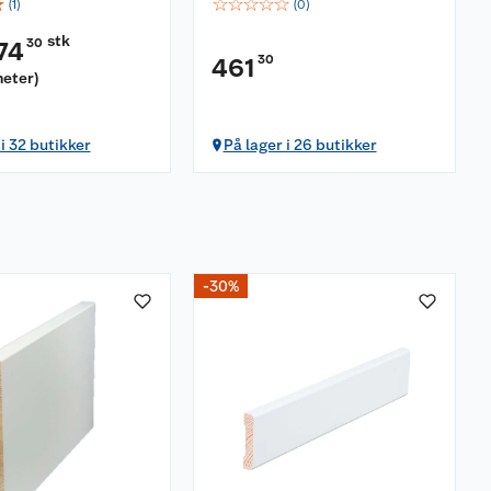
☆
☆
☆
☆
☆
☆
(
1
)
(
0
)
stk
30
74
30
461
meter
)
 i 32 butikker
På lager i 26 butikker
-30%