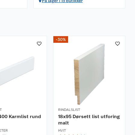
På lager i 15 butikker
-30%
T
RINDALSLIST
400 Karmlist rund
18x95 Dørsett list utforing
malt
ETER
HVIT