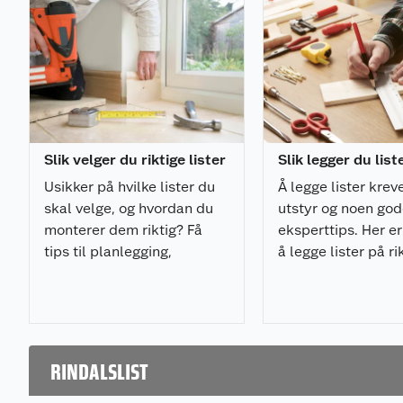
Slik velger du riktige lister
Slik legger du list
Usikker på hvilke lister du
Å legge lister kreve
skal velge, og hvordan du
utstyr og noen go
monterer dem riktig? Få
eksperttips. Her er 
tips til planlegging,
å legge lister på r
materialvalg, verktøy og
og med minimalt a
montering i vår komplette
frustrasjon.
listesjekk.
RINDALSLIST