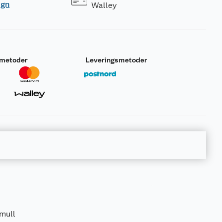
ogn
Walley
smetoder
Leveringsmetoder
mull