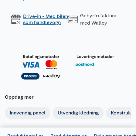
Gebyrfri faktura
Drive-in - Med bilen
som handlevogn
med Walley
Betalingsmetoder
Leveringsmetoder
Oppdag mer
Innvendig panel
Utvendig kledning
Konstruksj
Produktdetaljer
Produktomtaler
Dokumenter, brosj