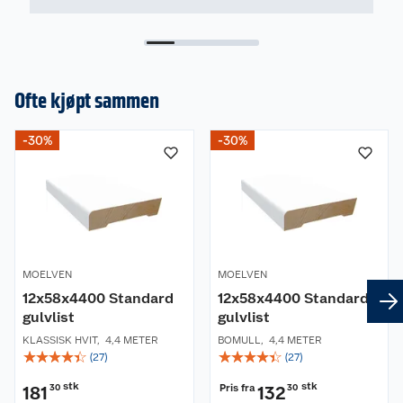
Ofte kjøpt sammen
-30%
-30%
MOELVEN
MOELVEN
12x58x4400 Standard
12x58x4400 Standard
gulvlist
gulvlist
KLASSISK HVIT
,
4,4 METER
BOMULL
,
4,4 METER
☆
☆
☆
☆
☆
☆
☆
☆
☆
☆
(
27
)
(
27
)
stk
stk
Pris fra
181
30
132
30