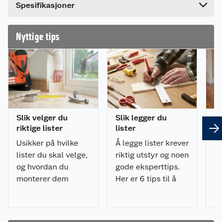
Spesifikasjoner
Nyttige tips
Slik velger du
Slik legger du
8 
riktige lister
lister
om
Usikker på hvilke
Å legge lister krever
Sk
lister du skal velge,
riktig utstyr og noen
hv
og hvordan du
gode eksperttips.
pr
monterer dem
Her er 6 tips til å
ik
riktig? Få tips til
legge lister på riktig
De
planlegging,
måte og med
ov
materialvalg,
minimalt av
li