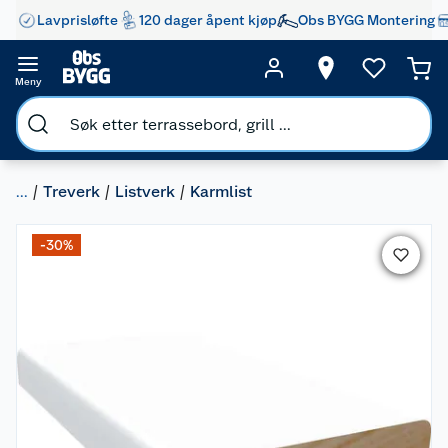
Lavprisløfte
120 dager åpent kjøp
Obs BYGG Montering
Meny
...
Treverk
Listverk
Karmlist
-30%