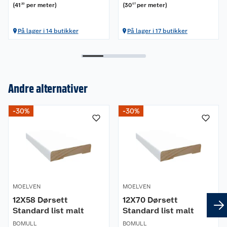
(
41
per meter
)
(
30
per meter
)
20
07
På lager i 14 butikker
På lager i 17 butikker
Andre alternativer
Om oss
-30%
-30%
Kundeservice
Nyheter
Butikker
Våre merkevarer
Kontakt oss
Våre kjeder
MOELVEN
MOELVEN
12X58 Dørsett
12X70 Dørsett
Retur- og angrerett
Kjøpsvilkår
Hageinspirasjon
Standard list malt
Standard list malt
BOMULL
BOMULL