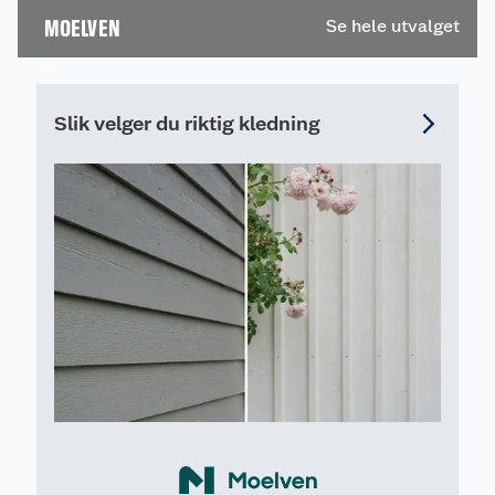
verktøy og
frustrasjon.
MOELVEN
Se hele utvalget
montering i vår
komplette
listesjekk.
Slik velger du riktig kledning